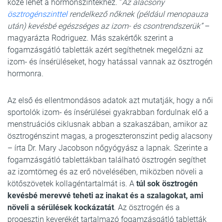
köze lehet a hormonszintekhez. “
Az alacsony
ösztrogénszinttel
rendelkező nőknek (például menopauza
után) kevésbé egészséges az izom- és csontrendszerük”
–
magyarázta Rodriguez. Más szakértők szerint a
fogamzásgátló tabletták azért segíthetnek megelőzni az
izom- és ínsérüléseket, hogy hatással vannak az ösztrogén
hormonra.
Az első és ellentmondásos adatok azt mutatják, hogy a női
sportolók izom- és ínsérülései gyakrabban fordulnak elő a
menstruációs ciklusnak abban a szakaszában, amikor az
ösztrogénszint magas, a progeszteronszint pedig alacsony
– írta Dr. Mary Jacobson nőgyógyász a lapnak. Szerinte a
fogamzásgátló tablettákban található ösztrogén segíthet
az izomtömeg és az erő növelésében, miközben növeli a
kötőszövetek kollagéntartalmát is. A
túl sok ösztrogén
kevésbé merevvé teheti az inakat és a szalagokat, ami
növeli a sérülések kockázatát
. Az ösztrogén és a
progesztin keverékét tartalmazó fogamzásgátló tabletták