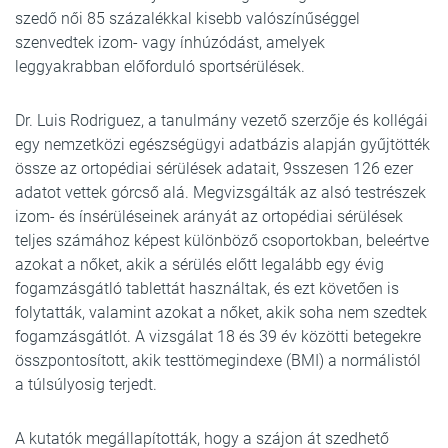
szedő női 85 százalékkal kisebb valószínűséggel
szenvedtek izom- vagy ínhúzódást, amelyek
leggyakrabban előforduló sportsérülések.
Dr. Luis Rodriguez, a tanulmány vezető szerzője és kollégái
egy nemzetközi egészségügyi adatbázis alapján gyűjtötték
össze az ortopédiai sérülések adatait, 9sszesen 126 ezer
adatot vettek górcső alá. Megvizsgálták az alsó testrészek
izom- és ínsérüléseinek arányát az ortopédiai sérülések
teljes számához képest különböző csoportokban, beleértve
azokat a nőket, akik a sérülés előtt legalább egy évig
fogamzásgátló tablettát használtak, és ezt követően is
folytatták, valamint azokat a nőket, akik soha nem szedtek
fogamzásgátlót. A vizsgálat 18 és 39 év közötti betegekre
összpontosított, akik testtömegindexe (BMI) a normálistól
a túlsúlyosig terjedt.
A kutatók megállapították, hogy a szájon át szedhető