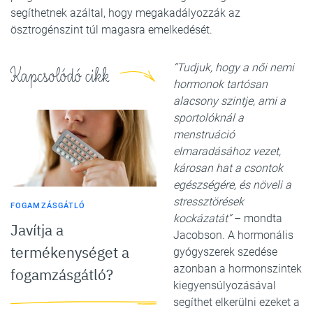
segíthetnek azáltal, hogy megakadályozzák az
ösztrogénszint túl magasra emelkedését.
“Tudjuk, hogy a női nemi
Kapcsolódó cikk
hormonok tartósan
alacsony szintje, ami a
sportolóknál a
menstruáció
elmaradásához vezet,
károsan hat a csontok
egészségére, és növeli a
stressztörések
FOGAMZÁSGÁTLÓ
kockázatát”
– mondta
Javítja a
Jacobson. A hormonális
termékenységet a
gyógyszerek szedése
azonban a hormonszintek
fogamzásgátló?
kiegyensúlyozásával
segíthet elkerülni ezeket a