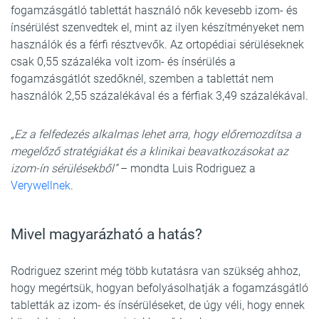
fogamzásgátló tablettát használó nők kevesebb izom- és
ínsérülést szenvedtek el, mint az ilyen készítményeket nem
használók és a férfi résztvevők. Az ortopédiai sérüléseknek
csak 0,55 százaléka volt izom- és ínsérülés a
fogamzásgátlót szedőknél, szemben a tablettát nem
használók 2,55 százalékával és a férfiak 3,49 százalékával.
„Ez a felfedezés alkalmas lehet arra, hogy előremozdítsa a
megelőző stratégiákat és a klinikai beavatkozásokat az
izom-ín sérülésekből”
– mondta Luis Rodriguez a
Verywellnek
.
Mivel magyarázható a hatás?
Rodriguez szerint még több kutatásra van szükség ahhoz,
hogy megértsük, hogyan befolyásolhatják a fogamzásgátló
tabletták az izom- és ínsérüléseket, de úgy véli, hogy ennek