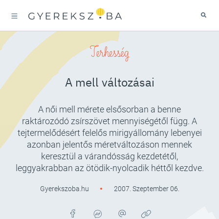
Terhesség
A mell változásai
A női mell mérete elsősorban a benne
raktározódó zsírszövet mennyiségétől függ. A
tejtermelődésért felelős mirigyállomány lebenyei
azonban jelentős méretváltozáson mennek
keresztül a várandósság kezdetétől,
leggyakrabban az ötödik-nyolcadik héttől kezdve.
Gyerekszoba.hu
2007. Szeptember 06.