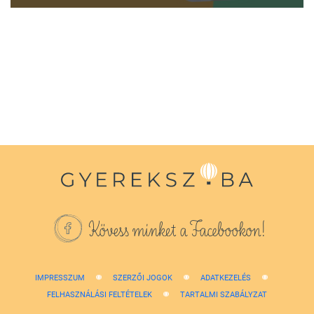
0
seconds
of
1
minute,
38
seconds
Kövess minket a Facebookon!
IMPRESSZUM
SZERZŐI JOGOK
ADATKEZELÉS
FELHASZNÁLÁSI FELTÉTELEK
TARTALMI SZABÁLYZAT