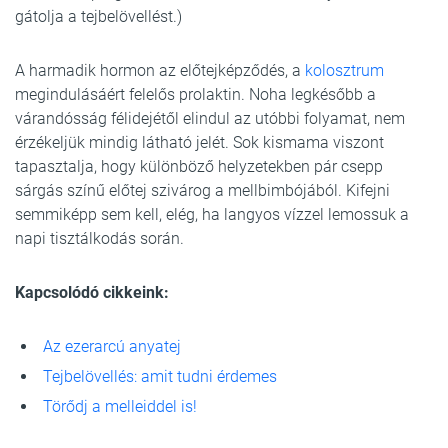
gátolja a tejbelövellést.)
A harmadik hormon az előtejképződés, a
kolosztrum
megindulásáért felelős prolaktin. Noha legkésőbb a
várandósság félidejétől elindul az utóbbi folyamat, nem
érzékeljük mindig látható jelét. Sok kismama viszont
tapasztalja, hogy különböző helyzetekben pár csepp
sárgás színű előtej szivárog a mellbimbójából. Kifejni
semmiképp sem kell, elég, ha langyos vízzel lemossuk a
napi tisztálkodás során.
Kapcsolódó cikkeink:
Az ezerarcú anyatej
Tejbelövellés: amit tudni érdemes
Törődj a melleiddel is!