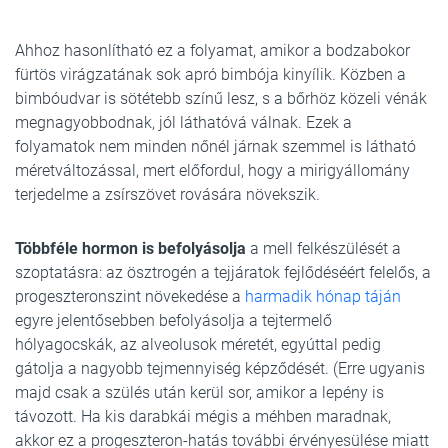
Ahhoz hasonlítható ez a folyamat, amikor a bodzabokor
fürtös virágzatának sok apró bimbója kinyílik. Közben a
bimbóudvar is sötétebb színű lesz, s a bőrhöz közeli vénák
megnagyobbodnak, jól láthatóvá válnak. Ezek a
folyamatok nem minden nőnél járnak szemmel is látható
méretváltozással, mert előfordul, hogy a mirigyállomány
terjedelme a zsírszövet rovására növekszik.
Többféle hormon is befolyásolja
a mell felkészülését a
szoptatásra: az ösztrogén a tejjáratok fejlődéséért felelős, a
progeszteronszint növekedése a
harmadik hónap táján
egyre jelentősebben befolyásolja a tejtermelő
hólyagocskák, az alveolusok méretét, egyúttal pedig
gátolja a nagyobb tejmennyiség képződését. (Erre ugyanis
majd csak a szülés után kerül sor, amikor a lepény is
távozott. Ha kis darabkái mégis a méhben maradnak,
akkor ez a progeszteron-hatás további érvényesülése miatt