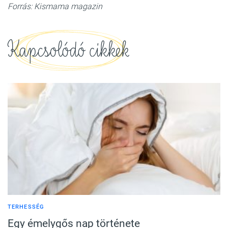
Forrás: Kismama magazin
Kapcsolódó cikkek
TERHESSÉG
Egy émelygős nap története