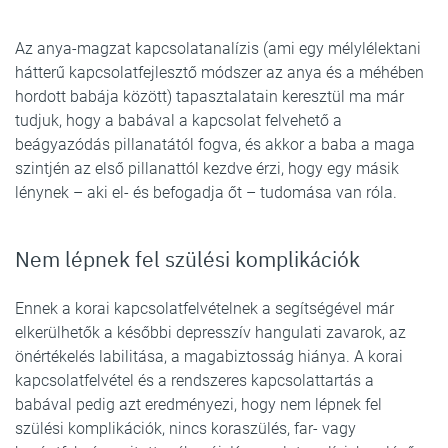
Az anya-magzat kapcsolatanalízis (ami egy mélylélektani
hátterű kapcsolatfejlesztő módszer az anya és a méhében
hordott babája között) tapasztalatain keresztül ma már
tudjuk, hogy a babával a kapcsolat felvehető a
beágyazódás pillanatától fogva, és akkor a baba a maga
szintjén az első pillanattól kezdve érzi, hogy egy másik
lénynek – aki el- és befogadja őt – tudomása van róla.
Nem lépnek fel szülési komplikációk
Ennek a korai kapcsolatfelvételnek a segítségével már
elkerülhetők a későbbi depresszív hangulati zavarok, az
önértékelés labilitása, a magabiztosság hiánya. A korai
kapcsolatfelvétel és a rendszeres kapcsolattartás a
babával pedig azt eredményezi, hogy nem lépnek fel
szülési komplikációk, nincs koraszülés, far- vagy