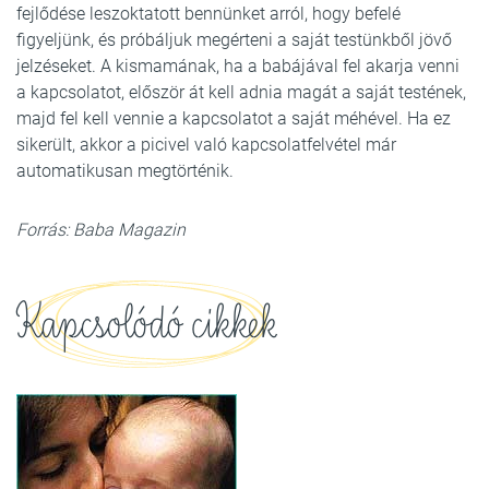
fejlődése leszoktatott bennünket arról, hogy befelé
figyeljünk, és próbáljuk megérteni a saját testünkből jövő
jelzéseket. A kismamának, ha a babájával fel akarja venni
a kapcsolatot, először át kell adnia magát a saját testének,
majd fel kell vennie a kapcsolatot a saját méhével. Ha ez
sikerült, akkor a picivel való kapcsolatfelvétel már
automatikusan megtörténik.
Forrás: Baba Magazin
Kapcsolódó cikkek