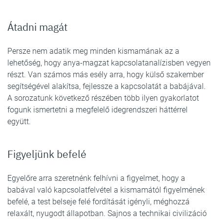
Átadni magát
Persze nem adatik meg minden kismamának az a
lehetőség, hogy anya-magzat kapcsolatanalízisben vegyen
részt. Van számos más esély arra, hogy külső szakember
segítségével alakítsa, fejlessze a kapcsolatát a babájával.
A sorozatunk következő részében több ilyen gyakorlatot
fogunk ismertetni a megfelelő idegrendszeri háttérrel
együtt.
Figyeljünk befelé
Egyelőre arra szeretnénk felhívni a figyelmet, hogy a
babával való kapcsolatfelvétel a kismamától figyelmének
befelé, a test belseje felé fordítását igényli, méghozzá
relaxált, nyugodt állapotban. Sajnos a technikai civilizáció