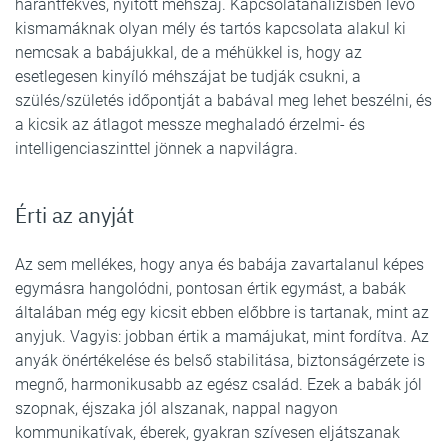
harántfekvés, nyitott méhszáj. Kapcsolatanalízisben lévő
kismamáknak olyan mély és tartós kapcsolata alakul ki
nemcsak a babájukkal, de a méhükkel is, hogy az
esetlegesen kinyíló méhszájat be tudják csukni, a
szülés/születés időpontját a babával meg lehet beszélni, és
a kicsik az átlagot messze meghaladó érzelmi- és
intelligenciaszinttel jönnek a napvilágra.
Érti az anyját
Az sem mellékes, hogy anya és babája zavartalanul képes
egymásra hangolódni, pontosan értik egymást, a babák
általában még egy kicsit ebben előbbre is tartanak, mint az
anyjuk. Vagyis: jobban értik a mamájukat, mint fordítva. Az
anyák önértékelése és belső stabilitása, biztonságérzete is
megnő, harmonikusabb az egész család. Ezek a babák jól
szopnak, éjszaka jól alszanak, nappal nagyon
kommunikatívak, éberek, gyakran szívesen eljátszanak