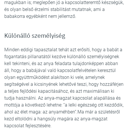
magukban is; meglepően jó a kapcsolatteremtő készségük,
és olyan belső érzelmi stabilitást mutatnak, ami a
babakorra egyébként nem jellemző.
Különálló személyiség
Minden eddigi tapasztalat tehát azt erősíti, hogy a babát a
fogantatás pillanatától kezdve különálló személyiségnek
kell tekinteni, és az anya feladata tulajdonképpen abban
áll, hogy a babájával való kapcsolatfelvételen keresztül
olyan együttműködést alakítson ki vele, amelynek
segítségével a kicsinyének lehetővé teszi, hogy hozzáférjen
a teljes fejlődési kapacitásához, és azt maximálisan ki
tudja használni. Az anya-magzat kapcsolat alapállása és
mottója a következő lehetne: “a lelki egészség ott kezdődik,
ahol az élet maga: az anyaméhben”.Ma már a születésről
kezd eltolódni a hangsúly magára az anya-magzat
kapcsolat fejlesztésére.