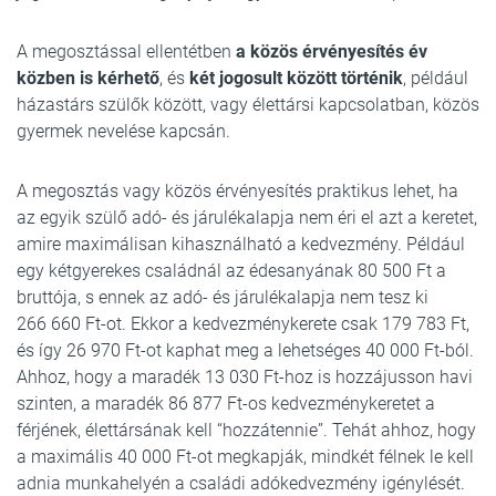
A megosztással ellentétben
a közös érvényesítés év
közben is kérhető
, és
két jogosult között történik
, például
házastárs szülők között, vagy élettársi kapcsolatban, közös
gyermek nevelése kapcsán.
A megosztás vagy közös érvényesítés praktikus lehet, ha
az egyik szülő adó- és járulékalapja nem éri el azt a keretet,
amire maximálisan kihasználható a kedvezmény. Például
egy kétgyerekes családnál az édesanyának 80 500 Ft a
bruttója, s ennek az adó- és járulékalapja nem tesz ki
266 660 Ft-ot. Ekkor a kedvezménykerete csak 179 783 Ft,
és így 26 970 Ft-ot kaphat meg a lehetséges 40 000 Ft-ból.
Ahhoz, hogy a maradék 13 030 Ft-hoz is hozzájusson havi
szinten, a maradék 86 877 Ft-os kedvezménykeretet a
férjének, élettársának kell “hozzátennie”. Tehát ahhoz, hogy
a maximális 40 000 Ft-ot megkapják, mindkét félnek le kell
adnia munkahelyén a családi adókedvezmény igénylését.