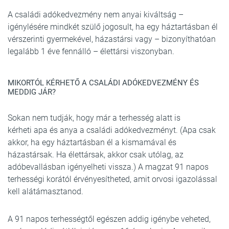
A családi adókedvezmény nem anyai kiváltság –
igénylésére mindkét szülő jogosult, ha egy háztartásban él
vérszerinti gyermekével, házastársi vagy – bizonyíthatóan
legalább 1 éve fennálló – élettársi viszonyban.
MIKORTÓL KÉRHETŐ A CSALÁDI ADÓKEDVEZMÉNY ÉS
MEDDIG JÁR?
Sokan nem tudják, hogy már a terhesség alatt is
kérheti apa és anya a családi adókedvezményt. (Apa csak
akkor, ha egy háztartásban él a kismamával és
házastársak. Ha élettársak, akkor csak utólag, az
adóbevallásban igényelheti vissza.) A magzat 91 napos
terhességi korától érvényesítheted, amit orvosi igazolással
kell alátámasztanod.
A 91 napos terhességtől egészen addig igénybe veheted,