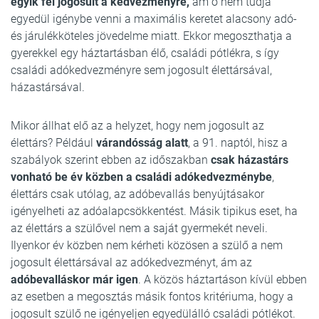
egyik fél jogosult a kedvezményre,
ám ő nem tudja
egyedül igénybe venni a maximális keretet alacsony adó-
és járulékköteles jövedelme miatt. Ekkor megoszthatja a
gyerekkel egy háztartásban élő, családi pótlékra, s így
családi adókedvezményre sem jogosult élettársával,
házastársával.
Mikor állhat elő az a helyzet, hogy nem jogosult az
élettárs? Például
várandósság alatt
, a 91. naptól, hisz a
szabályok szerint ebben az időszakban
csak házastárs
vonható be év közben a családi adókedvezménybe
,
élettárs csak utólag, az adóbevallás benyújtásakor
igényelheti az adóalapcsökkentést. Másik tipikus eset, ha
az élettárs a szülővel nem a saját gyermekét neveli.
Ilyenkor év közben nem kérheti közösen a szülő a nem
jogosult élettársával az adókedvezményt, ám az
adóbevalláskor már igen
. A közös háztartáson kívül ebben
az esetben a megosztás másik fontos kritériuma, hogy a
jogosult szülő ne igényeljen egyedülálló családi pótlékot.