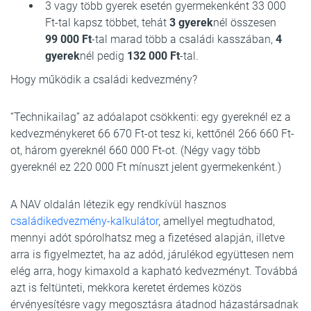
3 vagy több gyerek esetén gyermekenként 33 000
Ft-tal kapsz többet, tehát
3 gyerek
nél összesen
99 000 Ft
-tal marad több a családi kasszában,
4
gyerek
nél pedig
132 000 Ft
-tal.
Hogy működik a családi kedvezmény?
“Technikailag” az adóalapot csökkenti: egy gyereknél ez a
kedvezménykeret 66 670 Ft-ot tesz ki, kettőnél 266 660 Ft-
ot, három gyereknél 660 000 Ft-ot. (Négy vagy több
gyereknél ez 220 000 Ft mínuszt jelent gyermekenként.)
A NAV oldalán létezik egy rendkívül hasznos
családikedvezmény-kalkulátor
, amellyel megtudhatod,
mennyi adót spórolhatsz meg a fizetésed alapján, illetve
arra is figyelmeztet, ha az adód, járulékod együttesen nem
elég arra, hogy kimaxold a kapható kedvezményt. Továbbá
azt is feltünteti, mekkora keretet érdemes közös
érvényesítésre vagy megosztásra átadnod házastársadnak