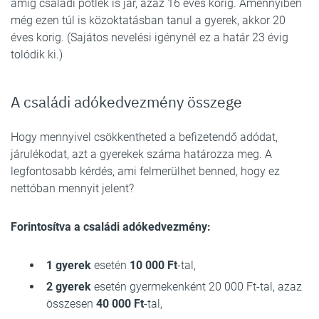
amíg családi pótlék is jár, azaz 16 éves korig. Amennyiben
még ezen túl is közoktatásban tanul a gyerek, akkor 20
éves korig. (Sajátos nevelési igénynél ez a határ 23 évig
tolódik ki.)
A családi adókedvezmény összege
Hogy mennyivel csökkentheted a befizetendő adódat,
járulékodat, azt a gyerekek száma határozza meg. A
legfontosabb kérdés, ami felmerülhet benned, hogy ez
nettóban mennyit jelent?
Forintosítva a családi adókedvezmény:
1 gyerek
esetén
10 000 Ft
-tal,
2 gyerek
esetén gyermekenként 20 000 Ft-tal, azaz
összesen
40 000 Ft
-tal,