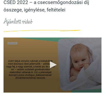
CSED 2022 – a csecsemőgondozási díj
összege, igénylése, feltételei
Ajánlott videó
0
seconds
of