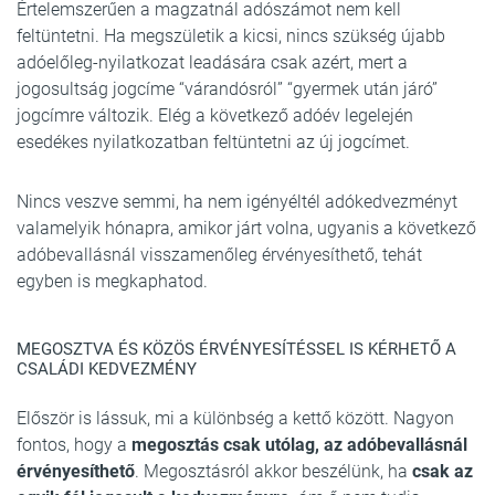
Értelemszerűen a magzatnál adószámot nem kell
feltüntetni. Ha megszületik a kicsi, nincs szükség újabb
adóelőleg-nyilatkozat leadására csak azért, mert a
jogosultság jogcíme “várandósról” “gyermek után járó”
jogcímre változik. Elég a következő adóév legelején
esedékes nyilatkozatban feltüntetni az új jogcímet.
Nincs veszve semmi, ha nem igényéltél adókedvezményt
valamelyik hónapra, amikor járt volna, ugyanis a következő
adóbevallásnál visszamenőleg érvényesíthető, tehát
egyben is megkaphatod.
MEGOSZTVA ÉS KÖZÖS ÉRVÉNYESÍTÉSSEL IS KÉRHETŐ A
CSALÁDI KEDVEZMÉNY
Először is lássuk, mi a különbség a kettő között. Nagyon
fontos, hogy a
megosztás csak utólag, az adóbevallásnál
érvényesíthető
. Megosztásról akkor beszélünk, ha
csak az