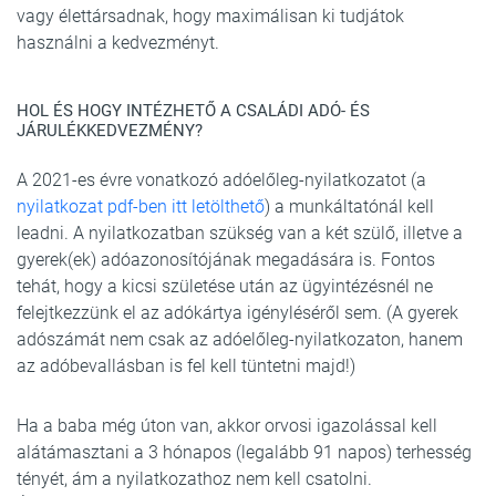
vagy élettársadnak, hogy maximálisan ki tudjátok
használni a kedvezményt.
HOL ÉS HOGY INTÉZHETŐ A CSALÁDI ADÓ- ÉS
JÁRULÉKKEDVEZMÉNY?
A 2021-es évre vonatkozó adóelőleg-nyilatkozatot (a
nyilatkozat pdf-ben itt letölthető
) a munkáltatónál kell
leadni. A nyilatkozatban szükség van a két szülő, illetve a
gyerek(ek) adóazonosítójának megadására is. Fontos
tehát, hogy a kicsi születése után az ügyintézésnél ne
felejtkezzünk el az adókártya igényléséről sem. (A gyerek
adószámát nem csak az adóelőleg-nyilatkozaton, hanem
az adóbevallásban is fel kell tüntetni majd!)
Ha a baba még úton van, akkor orvosi igazolással kell
alátámasztani a 3 hónapos (legalább 91 napos) terhesség
tényét, ám a nyilatkozathoz nem kell csatolni.