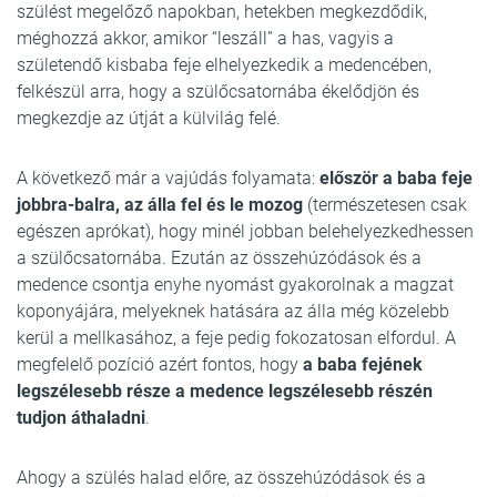
szülést megelőző napokban, hetekben megkezdődik,
méghozzá akkor, amikor “leszáll” a has, vagyis a
születendő kisbaba feje elhelyezkedik a medencében,
felkészül arra, hogy a szülőcsatornába ékelődjön és
megkezdje az útját a külvilág felé.
A következő már a vajúdás folyamata:
először a baba feje
jobbra-balra, az álla fel és le mozog
(természetesen csak
egészen aprókat), hogy minél jobban belehelyezkedhessen
a szülőcsatornába. Ezután az összehúzódások és a
medence csontja enyhe nyomást gyakorolnak a magzat
koponyájára, melyeknek hatására az álla még közelebb
kerül a mellkasához, a feje pedig fokozatosan elfordul. A
megfelelő pozíció azért fontos, hogy
a baba fejének
legszélesebb része a medence legszélesebb részén
tudjon áthaladni
.
Ahogy a szülés halad előre, az összehúzódások és a