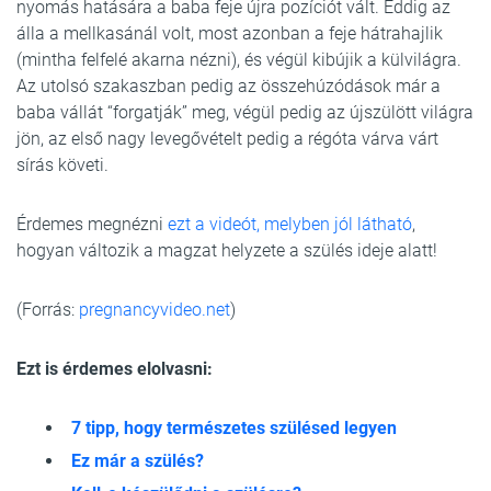
nyomás hatására a baba feje újra pozíciót vált. Eddig az
álla a mellkasánál volt, most azonban a feje hátrahajlik
(mintha felfelé akarna nézni), és végül kibújik a külvilágra.
Az utolsó szakaszban pedig az összehúzódások már a
baba vállát “forgatják” meg, végül pedig az újszülött világra
jön, az első nagy levegővételt pedig a régóta várva várt
sírás követi.
Érdemes megnézni
ezt a videót, melyben jól látható
,
hogyan változik a magzat helyzete a szülés ideje alatt!
(Forrás:
pregnancyvideo.net
)
Ezt is érdemes elolvasni:
7 tipp, hogy természetes szülésed legyen
Ez már a szülés?