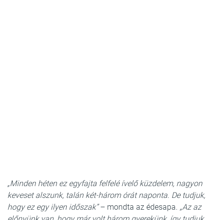
„Minden héten ez egyfajta felfelé ívelő küzdelem, nagyon
keveset alszunk, talán két-három órát naponta. De tudjuk,
hogy ez egy ilyen időszak”
– mondta az édesapa.
„Az az
előnyünk van, hogy már volt három gyerekünk, így tudjuk,