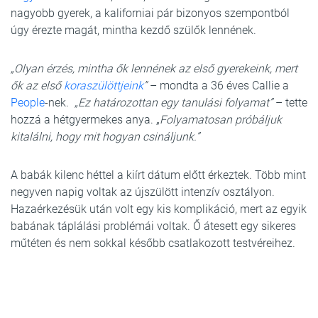
nagyobb gyerek, a kaliforniai pár bizonyos szempontból
úgy érezte magát, mintha kezdő szülők lennének.
„Olyan érzés, mintha ők lennének az első gyerekeink, mert
ők az első
koraszülöttjeink
”
– mondta a 36 éves Callie a
People
-nek.
„Ez határozottan egy tanulási folyamat”
– tette
hozzá a hétgyermekes anya. „
Folyamatosan próbáljuk
kitalálni, hogy mit hogyan csináljunk.”
A babák kilenc héttel a kiírt dátum előtt érkeztek. Több mint
negyven napig voltak az újszülött intenzív osztályon.
Hazaérkezésük után volt egy kis komplikáció, mert az egyik
babának táplálási problémái voltak. Ő átesett egy sikeres
műtéten és nem sokkal később csatlakozott testvéreihez.