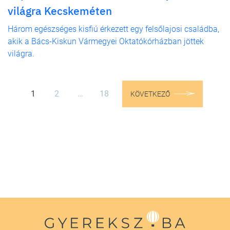
világra Kecskeméten
Három egészséges kisfiú érkezett egy felsőlajosi családba,
akik a Bács-Kiskun Vármegyei Oktatókórházban jöttek
világra.
1
2
…
18
KÖVETKEZŐ