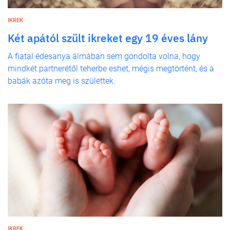
IKREK
Két apától szült ikreket egy 19 éves lány
A fiatal édesanya álmában sem gondolta volna, hogy
mindkét partnerétől teherbe eshet, mégis megtörtént, és a
babák azóta meg is születtek.
IKREK