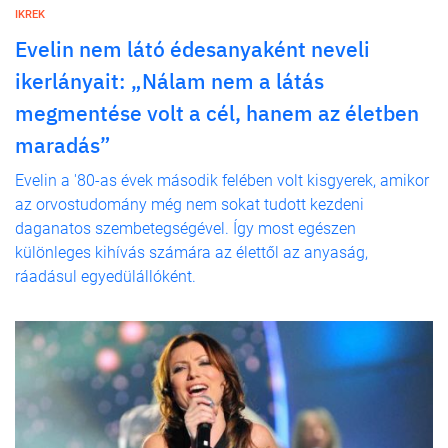
IKREK
Evelin nem látó édesanyaként neveli
ikerlányait: „Nálam nem a látás
megmentése volt a cél, hanem az életben
maradás”
Evelin a '80-as évek második felében volt kisgyerek, amikor
az orvostudomány még nem sokat tudott kezdeni
daganatos szembetegségével. Így most egészen
különleges kihívás számára az élettől az anyaság,
ráadásul egyedülállóként.