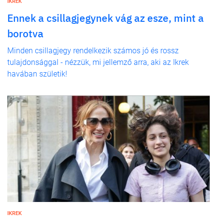
IKREK
Ennek a csillagjegynek vág az esze, mint a
borotva
Minden csillagjegy rendelkezik számos jó és rossz
tulajdonsággal - nézzük, mi jellemző arra, aki az Ikrek
havában születik!
IKREK