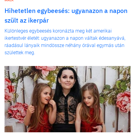
IKREK
Hihetetlen egybeesés: ugyanazon a napon
szült az ikerpár
Különleges egybeesés koronázta meg két amerikai
ikertestvér életét: ugyanazon a napon váltak édesanyává,
ráadásul lányaik mindössze néhány órával egymás után
születtek meg.