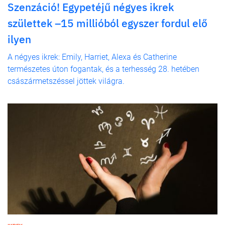
Szenzáció! Egypetéjű négyes ikrek
születtek –15 millióból egyszer fordul elő
ilyen
A négyes ikrek: Emily, Harriet, Alexa és Catherine
természetes úton fogantak, és a terhesség 28. hetében
császármetszéssel jöttek világra.