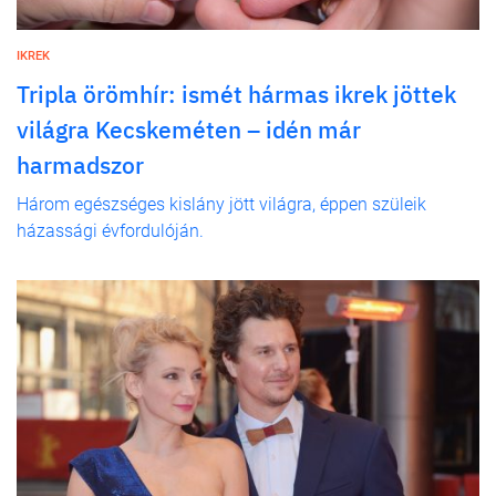
IKREK
Tripla örömhír: ismét hármas ikrek jöttek
világra Kecskeméten – idén már
harmadszor
Három egészséges kislány jött világra, éppen szüleik
házassági évfordulóján.