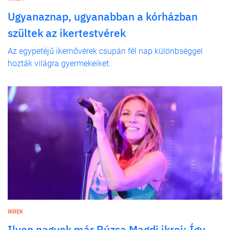
Ugyanaznap, ugyanabban a kórházban
szültek az ikertestvérek
Az egypetéjű ikernővérek csupán fél nap különbséggel
hozták világra gyermekeiket.
IKREK
Ilyen nagyok már Rúzsa Magdi ikrei: Így