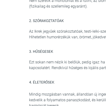
Nem szeretik a monotóniát és a rutint, az ü
(fizikailag és szellemileg egyaránt).
2. SZÓRAKOZTATÓAK
Az Ikrek jegyűek szórakoztatóak, testi-lelki-s
Hihetetlen humorérzékük van, örömet, jókedvet
3. HŰSÉGESEK
Ezt sokan nem nézik ki belőlük, pedig igaz: h
kapcsolatért. Rendkívül hűséges és lojális part
4. ÉLETERŐSEK
Mindig mozgásban vannak, állandóan új inger
kedvelik a folyamatos panaszkodást, és kerüli
harmóniát keresik.