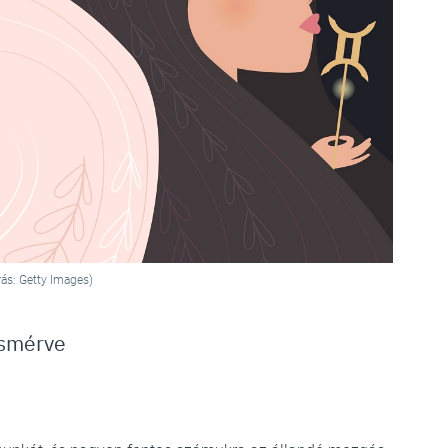
rás: Getty Images)
ismérve