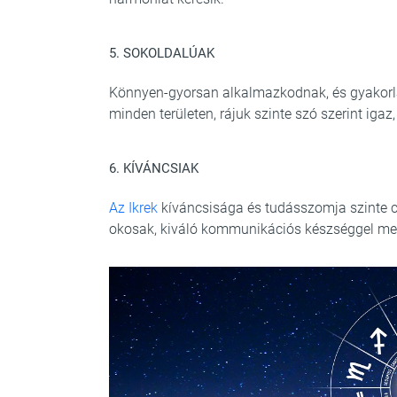
5. SOKOLDALÚAK
Könnyen-gyorsan alkalmazkodnak, és gyakorla
minden területen, rájuk szinte szó szerint iga
6. KÍVÁNCSIAK
Az Ikrek
kíváncsisága és tudásszomja szinte cs
okosak, kiváló kommunikációs készséggel m