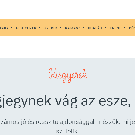
BABA
KISGYEREK
GYEREK
KAMASZ
CSALÁD
TREND
PÉ
Kisgyerek
gjegynek vág az esze,
zámos jó és rossz tulajdonsággal - nézzük, mi je
születik!