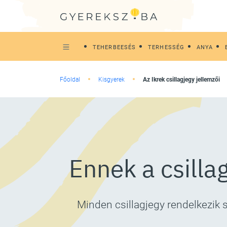
TEHERBEESÉS
TERHESSÉG
ANYA
Főoldal
Kisgyerek
Az Ikrek csillagjegy jellemzői
Ennek a csilla
Minden csillagjegy rendelkezik s