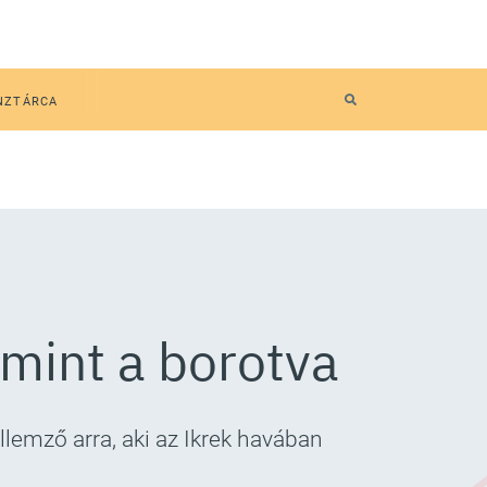
NZTÁRCA
 mint a borotva
llemző arra, aki az Ikrek havában