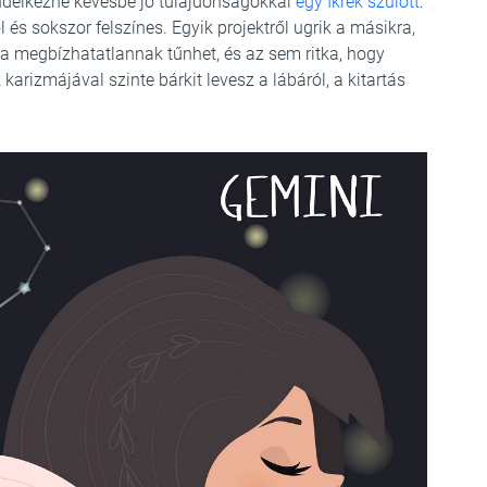
endelkezne kevésbé jó tulajdonságokkal
egy Ikrek szülött
:
 és sokszor felszínes. Egyik projektről ugrik a másikra,
ra megbízhatatlannak tűnhet, és az sem ritka, hogy
karizmájával szinte bárkit levesz a lábáról, a kitartás