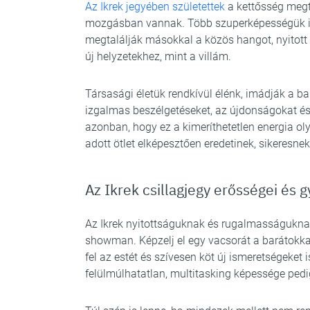
Az Ikrek jegyében születettek
a kettősség megte
mozgásban vannak. Több szuperképességük is 
megtalálják másokkal a közös hangot, nyitot
új helyzetekhez, mint a villám.
Társasági életük rendkívül élénk, imádják a b
izgalmas beszélgetéseket, az újdonságokat és 
azonban, hogy ez a kimeríthetetlen energia oly
adott ötlet elképesztően eredetinek, sikeresnek
Az Ikrek csillagjegy erősségei és 
Az Ikrek nyitottságuknak és rugalmasságukna
showman. Képzelj el egy vacsorát a barátokkal
fel az estét és szívesen köt új ismeretségeket 
felülmúlhatatlan, multitasking képessége ped