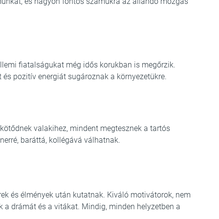
lőmunkát, és nagyon fontos számukra az állandó mozgás
zellemi fiatalságukat még idős korukban is megőrzik.
 és pozitív energiát sugároznak a környezetükre.
a kötődnek valakihez, mindent megtesznek a tartós
nerré, baráttá, kollégává válhatnak.
ek és élmények után kutatnak. Kiváló motivátorok, nem
k a drámát és a vitákat. Mindig, minden helyzetben a