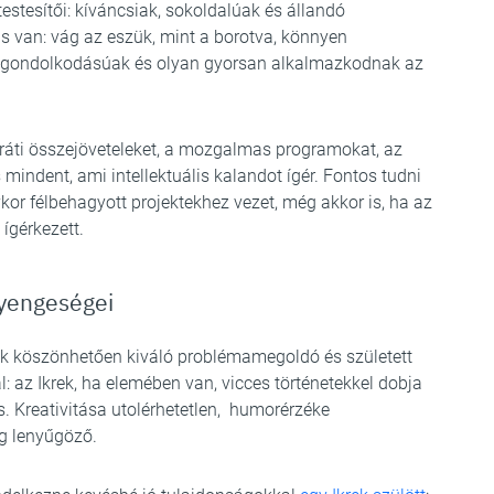
stesítői: kíváncsiak, sokoldalúak és állandó
van: vág az eszük, mint a borotva, könnyen
t gondolkodásúak és olyan gyorsan alkalmazkodnak az
aráti összejöveteleket, a mozgalmas programokat, az
mindent, ami intellektuális kalandot ígér. Fontos tudni
kor félbehagyott projektekhez vezet, még akkor is, ha az
 ígérkezett.
gyengeségei
k köszönhetően kiváló problémamegoldó és született
: az Ikrek, ha elemében van, vicces történetekkel dobja
is. Kreativitása utolérhetetlen, humorérzéke
ig lenyűgöző.