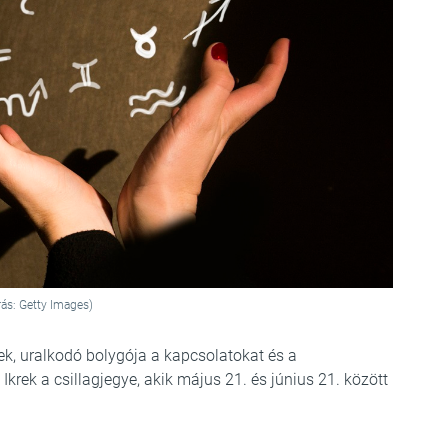
rás: Getty Images)
ek, uralkodó bolygója a kapcsolatokat és a
rek a csillagjegye, akik május 21. és június 21. között