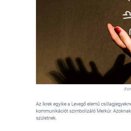
(For
Az Ikrek egyike a Levegő elemű csillagjegyekn
kommunikációt szimbolizáló Merkúr. Azoknak Ik
születnek.