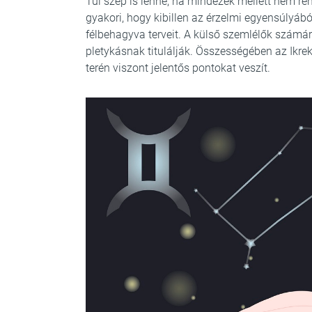
Túl szép is lenne, ha mindezek mellett nem r
gyakori, hogy kibillen az érzelmi egyensúlyából
félbehagyva terveit. A külső szemlélők számá
pletykásnak titulálják. Összességében az Ikrek 
terén viszont jelentős pontokat veszít.