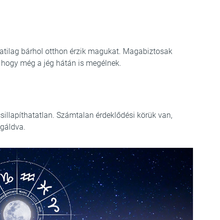
tilag bárhol otthon érzik magukat. Magabiztosak
z, hogy még a jég hátán is megélnek.
illapíthatatlan. Számtalan érdeklődési körük van,
egáldva.