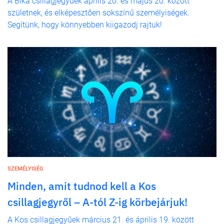
A Bika csillagjegyűek április 20. és május 20. között
születnek, és elképesztően sokszínű személyiségek.
Segítünk, hogy könnyebben kiigazodj rajtuk!
SZEMÉLYISÉG
Minden, amit tudnod kell a Kos
csillagjegyről – A-tól Z-ig körbejárjuk!
A Kos csillagjegyűek március 21. és április 19. között