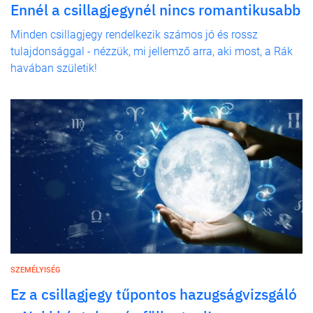
Ennél a csillagjegynél nincs romantikusabb
Minden csillagjegy rendelkezik számos jó és rossz
tulajdonsággal - nézzük, mi jellemző arra, aki most, a Rák
havában születik!
SZEMÉLYISÉG
Ez a csillagjegy tűpontos hazugságvizsgáló