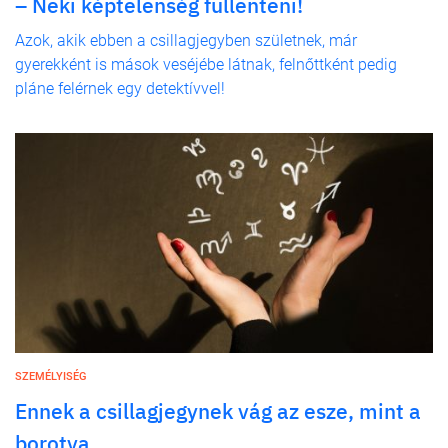
– Neki képtelenség füllenteni!
Azok, akik ebben a csillagjegyben születnek, már
gyerekként is mások veséjébe látnak, felnőttként pedig
pláne felérnek egy detektívvel!
SZEMÉLYISÉG
Ennek a csillagjegynek vág az esze, mint a
borotva