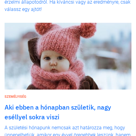
érzelmi állapotodról. Ha kíváncsi vagy az eredményre, csak
válassz egy ajtót!
SZEMÉLYISÉG
Aki ebben a hónapban születik, nagy
eséllyel sokra viszi
A születési hónapunk nemcsak azt határozza meg, hogy
ünnepelhetjük, amikor egy évvel öregebbek leszünk, hanem