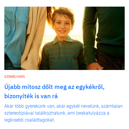
SZEMÉLYISÉG
Újabb mítosz dőlt meg az egykékről,
bizonyíték is van rá
Akár több gyerekünk van, akár egykét nevelünk, számtalan
sztereotípiával találkozhatunk, ami beskatulyázza a
legkisebb családtagokat.