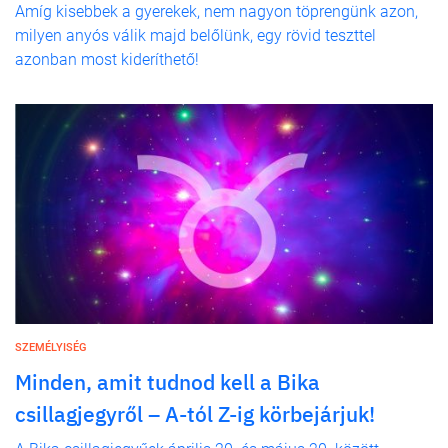
Amíg kisebbek a gyerekek, nem nagyon töprengünk azon,
milyen anyós válik majd belőlünk, egy rövid teszttel
azonban most kideríthető!
SZEMÉLYISÉG
Minden, amit tudnod kell a Bika
csillagjegyről – A-tól Z-ig körbejárjuk!