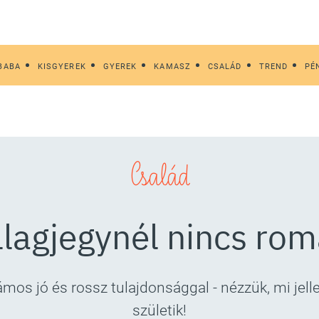
BABA
KISGYEREK
GYEREK
KAMASZ
CSALÁD
TREND
PÉ
Család
illagjegynél nincs ro
ámos jó és rossz tulajdonsággal - nézzük, mi jell
születik!