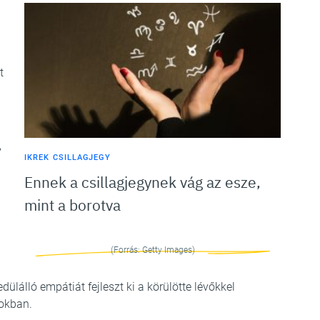
t
,
IKREK CSILLAGJEGY
Ennek a csillagjegynek vág az esze,
mint a borotva
(Forrás: Getty Images)
ülálló empátiát fejleszt ki a körülötte lévőkkel
okban.