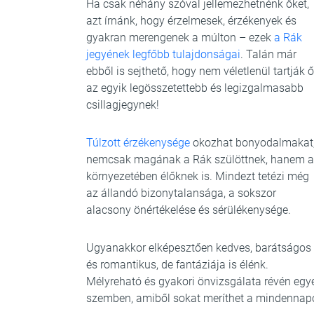
Ha csak néhány szóval jellemezhetnénk őket,
azt írnánk, hogy érzelmesek, érzékenyek és
gyakran merengenek a múlton – ezek
a Rák
jegyének legfőbb tulajdonságai
. Talán már
ebből is sejthető, hogy nem véletlenül tartják ő
az egyik legösszetettebb és legizgalmasabb
csillagjegynek!
Túlzott érzékenysége
okozhat bonyodalmakat
nemcsak magának a Rák szülöttnek, hanem a
környezetében élőknek is. Mindezt tetézi még
az állandó bizonytalansága, a sokszor
alacsony önértékelése és sérülékenysége.
Ugyanakkor elképesztően kedves, barátságos
és romantikus, de fantáziája is élénk.
Mélyreható és gyakori önvizsgálata révén egyed
szemben, amiből sokat meríthet a mindennap