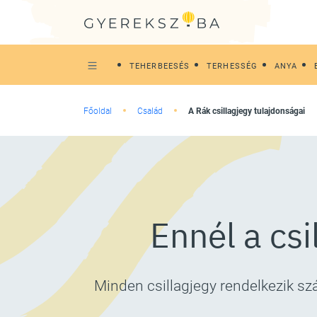
TEHERBEESÉS
TERHESSÉG
ANYA
Főoldal
Család
A Rák csillagjegy tulajdonságai
Ennél a cs
Minden csillagjegy rendelkezik sz