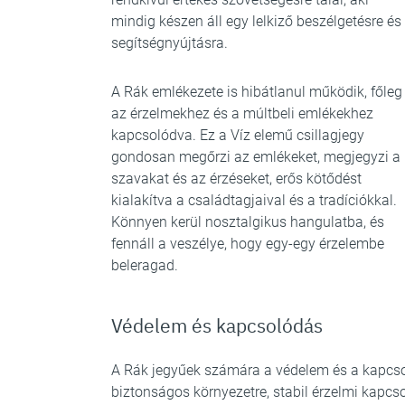
mindig készen áll egy lelkiző beszélgetésre és
segítségnyújtásra.
A Rák emlékezete is hibátlanul működik, főleg
az érzelmekhez és a múltbeli emlékekhez
kapcsolódva. Ez a Víz elemű csillagjegy
gondosan megőrzi az emlékeket, megjegyzi a
szavakat és az érzéseket, erős kötődést
kialakítva a családtagjaival és a tradíciókkal.
Könnyen kerül nosztalgikus hangulatba, és
fennáll a veszélye, hogy egy-egy érzelembe
beleragad.
Védelem és kapcsolódás
A Rák jegyűek számára a védelem és a kapcsol
biztonságos környezetre, stabil érzelmi kapc