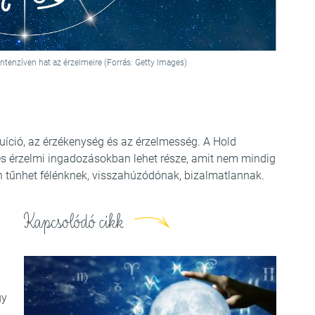
ntenzíven hat az érzelmeire (Forrás: Getty Images)
tuíció, az érzékenység és az érzelmesség. A Hold
és érzelmi ingadozásokban lehet része, amit nem mindig
an tűnhet félénknek, visszahúzódónak, bizalmatlannak.
Kapcsolódó cikk
gy