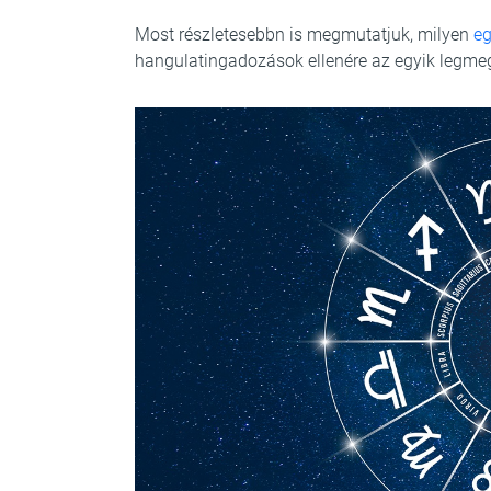
Most részletesebbn is megmutatjuk, milyen
eg
hangulatingadozások ellenére az egyik legme