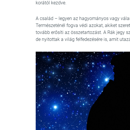
korától kezdve.
A család – legyen az hagyományos vagy válas
Természeténél fogva védi azokat, akiket szere
tovább erősíti az összetartozást. A Rák jegy 
de nyitottak a világ felfedezésére is, amit ut