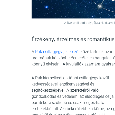
A Rák uralkodó bolygója a Hold, ami i
Érzékeny, érzelmes és romantikus
A
Rák csillagjegy jellemzői
közé tartozik az in
uralmának köszönhetően erőteljes hangulat- 
könnyű elviselni. A kívülállók számára gyakr
A Rák kiemelkedik a többi csillagjegy közül
kedvességével, érzékenységével és
segítőkészségével. A szeretteiről való
gondoskodás és védelem az elsődleges célja,
baráti köre szűkebb és csak megbízható
emberekből áll. Aki bekerül ebbe a körbe, az e
rendkívül értékes szövetségesre talál, aki