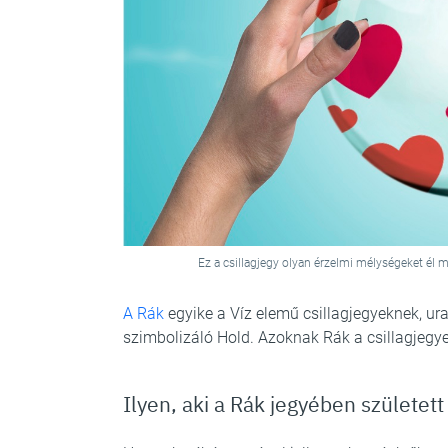
Ez a csillagjegy olyan érzelmi mélységeket él m
A Rák
egyike a Víz elemű csillagjegyeknek, ur
szimbolizáló Hold. Azoknak Rák a csillagjegye, 
Ilyen, aki a Rák jegyében született