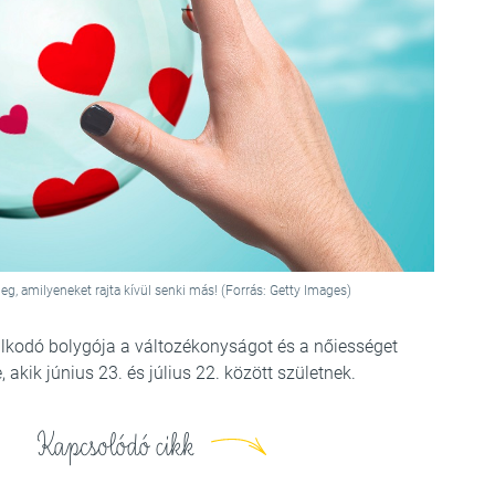
eg, amilyeneket rajta kívül senki más! (Forrás: Getty Images)
alkodó bolygója a változékonyságot és a nőiességet
akik június 23. és július 22. között születnek.
Kapcsolódó cikk