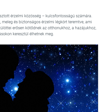
ztott érzelmi közösség – kulcsfontosságú számára.
t, meleg és biztonságos érzelmi légkört teremtve, ami
szülöttei erősen kötődnek az otthonukhoz, a hazájukhoz,
azásokon keresztül élhetnek meg.