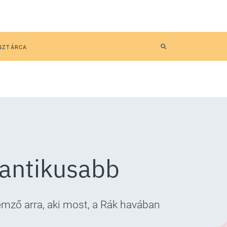
NZTÁRCA
mantikusabb
emző arra, aki most, a Rák havában