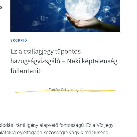
 a
SKORPIÓ
Ez a csillagjegy tűpontos
hazugságvizsgáló – Neki képtelenség
füllenteni!
(Forrás: Getty Images)
ódás iránti igény alapvető fontosságú. Ez a Víz jegy
solatokra és elfogadó közösségre vágyik már kisebb