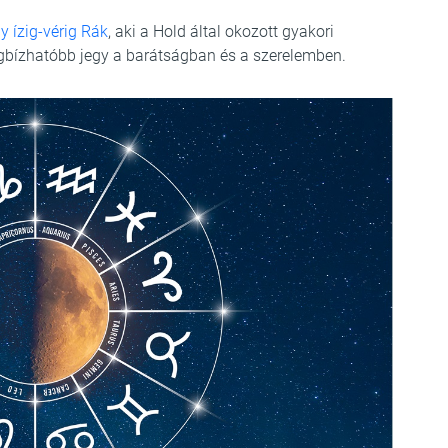
y ízig-vérig Rák
, aki a Hold által okozott gyakori
gbízhatóbb jegy a barátságban és a szerelemben.