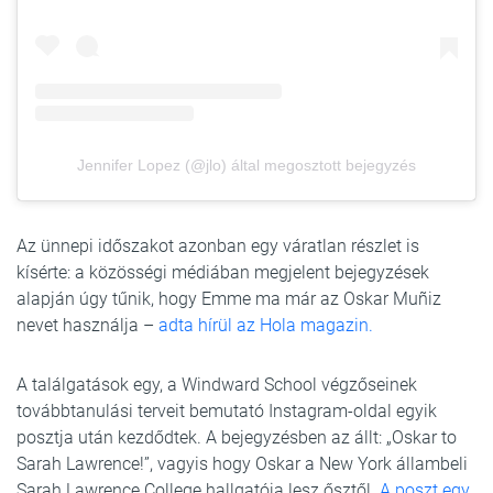
Jennifer Lopez (@jlo) által megosztott bejegyzés
Az ünnepi időszakot azonban egy váratlan részlet is
kísérte: a közösségi médiában megjelent bejegyzések
alapján úgy tűnik, hogy Emme ma már az Oskar Muñiz
nevet használja –
adta hírül az Hola magazin.
A találgatások egy, a Windward School végzőseinek
továbbtanulási terveit bemutató Instagram-oldal egyik
posztja után kezdődtek. A bejegyzésben az állt: „Oskar to
Sarah Lawrence!”, vagyis hogy Oskar a New York állambeli
Sarah Lawrence College hallgatója lesz ősztől.
A poszt egy