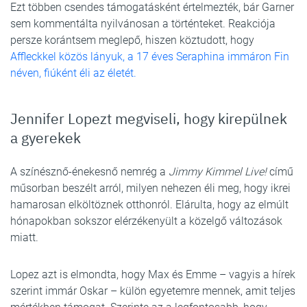
Ezt többen csendes támogatásként értelmezték, bár Garner
sem kommentálta nyilvánosan a történteket. Reakciója
persze korántsem meglepő, hiszen köztudott, hogy
Affleckkel közös lányuk, a 17 éves Seraphina immáron Fin
néven, fiúként éli az életét.
Jennifer Lopezt megviseli, hogy kirepülnek
a gyerekek
A színésznő-énekesnő nemrég a
Jimmy Kimmel Live!
című
műsorban beszélt arról, milyen nehezen éli meg, hogy ikrei
hamarosan elköltöznek otthonról. Elárulta, hogy az elmúlt
hónapokban sokszor elérzékenyült a közelgő változások
miatt.
Lopez azt is elmondta, hogy Max és Emme – vagyis a hírek
szerint immár Oskar – külön egyetemre mennek, amit teljes