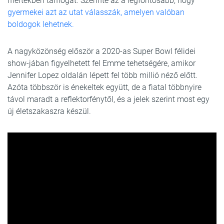
mértékben támogat. Szerinte az a legfontosabb, hogy
gyermekei azt az utat válasszák, amelyen valóban
boldogok lehetnek.
A nagyközönség először a 2020-as Super Bowl félidei
show-jában figyelhetett fel Emme tehetségére, amikor
Jennifer Lopez oldalán lépett fel több millió néző előtt.
Azóta többször is énekeltek együtt, de a fiatal többnyire
távol maradt a reflektorfénytől, és a jelek szerint most egy
új életszakaszra készül.