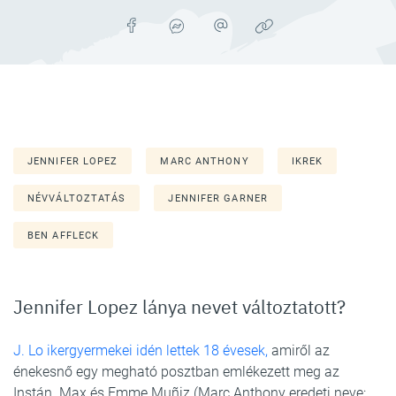
JENNIFER LOPEZ
MARC ANTHONY
IKREK
NÉVVÁLTOZTATÁS
JENNIFER GARNER
BEN AFFLECK
Jennifer Lopez lánya nevet változtatott?
J. Lo ikergyermekei idén lettek 18 évesek,
amiről az
énekesnő egy megható posztban emlékezett meg az
Instán. Max és Emme Muñiz (Marc Anthony eredeti neve: