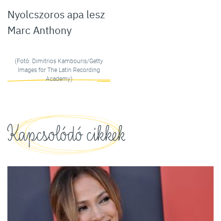
Nyolcszoros apa lesz
Marc Anthony
(Fotó: Dimitrios Kambouris/Getty
Images for The Latin Recording
Academy)
Kapcsolódó cikkek