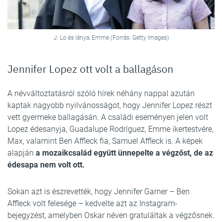
J. Lo és lánya, Emme (Forrás: Getty Images)
Jennifer Lopez ott volt a ballagáson
A névváltoztatásról szóló hírek néhány nappal azután
kaptak nagyobb nyilvánosságot, hogy Jennifer Lopez részt
vett gyermeke ballagásán. A családi eseményen jelen volt
Lopez édesanyja, Guadalupe Rodríguez, Emme ikertestvére,
Max, valamint Ben Affleck fia, Samuel Affleck is. A képek
alapján
a mozaikcsalád együtt ünnepelte a végzőst, de az
édesapa nem volt ott.
Sokan azt is észrevették, hogy Jennifer Garner – Ben
Affleck volt felesége – kedvelte azt az Instagram-
bejegyzést, amelyben Oskar néven gratuláltak a végzősnek.