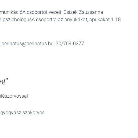
mmunikációA csoportot vezeti: Csizek Zsuzsanna
a pszichológusA csoportra az anyukákat, apukákat 1-18
:
perinatus@perinatus.hu
, 30/709-0277
eg”
zülészorvossal
-nőgyógyász szakorvos