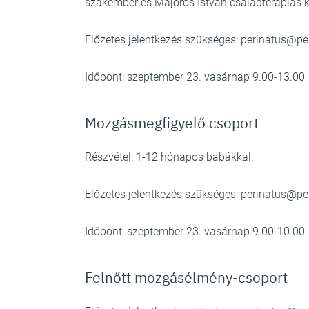
szakember és Majoros István családterápiás 
Előzetes jelentkezés szükséges:
perinatus@pe
Időpont: szeptember 23. vasárnap 9.00-13.00
Mozgásmegfigyelő csoport
Részvétel: 1-12 hónapos babákkal.
Előzetes jelentkezés szükséges:
perinatus@pe
Időpont: szeptember 23. vasárnap 9.00-10.00
Felnőtt mozgásélmény-csoport