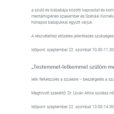
a szülő és kisbabája közötti kapcsolat és ko
mentálhigiénés szakember és Szénási Kornéli
hónapos babájukkal együtt várjuk.
A részvételhez előzetes jelentkezés szükséges
Időpont: szeptember 22. szombat 10.00-11.30
„Testemmel-lelkemmel szülöm m
lelki felkészülés a szülésre – beszélgetés a s
Meghívott szakértő: Dr. Ujvári Attila szülész
Időpont: szeptember 22. szombat 13.00-14.30