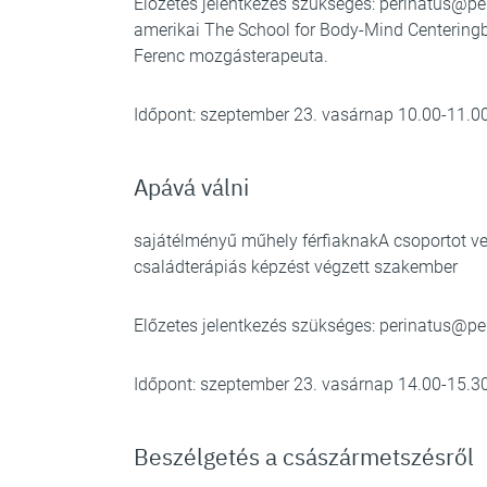
Előzetes jelentkezés szükséges:
perinatus@pe
amerikai The School for Body-Mind Centering
Ferenc mozgásterapeuta.
Időpont: szeptember 23. vasárnap 10.00-11.0
Apává válni
sajátélményű műhely férfiaknakA csoportot ve
családterápiás képzést végzett szakember
Előzetes jelentkezés szükséges:
perinatus@pe
Időpont: szeptember 23. vasárnap 14.00-15.3
Beszélgetés a császármetszésről