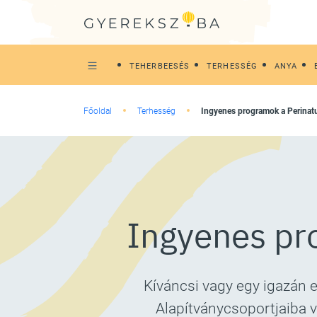
TEHERBEESÉS
TERHESSÉG
ANYA
Főoldal
Terhesség
Ingyenes programok a Perinatu
Ingyenes pro
Kíváncsi vagy egy igazán 
Alapítványcsoportjaiba v