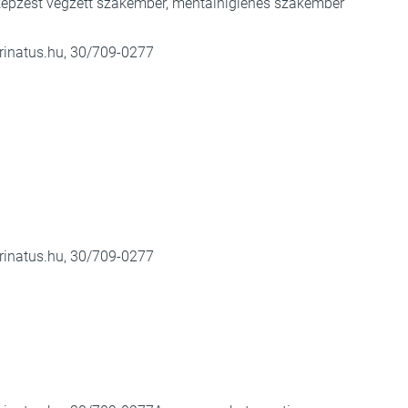
képzést végzett szakember, mentálhigiénés szakember
rinatus.hu
, 30/709-0277
rinatus.hu
, 30/709-0277