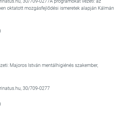
rinatus.hu
, 30/709-0277A programokat vezeti: az
ben oktatott mozgásfejlődési ismeretek alapján Kálmán
0
zeti: Majoros István mentálhigiénés szakember,
rinatus.hu
, 30/709-0277
0