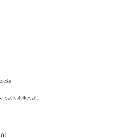
lkozás
a, szülésfelkészítő
túl