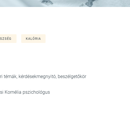
ÉSZSÉG
KALÓRIA
ori témák, kérdésekmegnyitó, beszélgetőkör
si Kornélia pszichológus