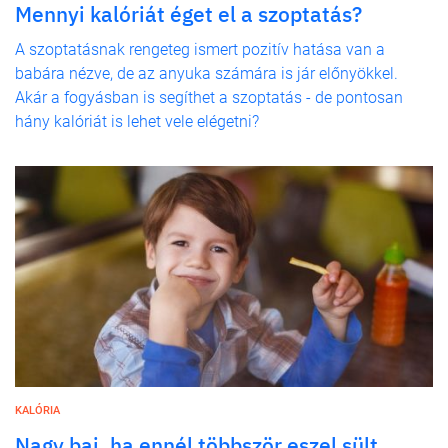
Mennyi kalóriát éget el a szoptatás?
A szoptatásnak rengeteg ismert pozitív hatása van a
babára nézve, de az anyuka számára is jár előnyökkel.
Akár a fogyásban is segíthet a szoptatás - de pontosan
hány kalóriát is lehet vele elégetni?
KALÓRIA
Nagy baj, ha ennél többször eszel sült