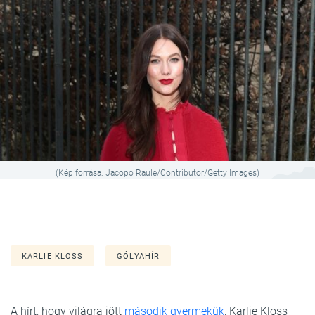
(Kép forrása: Jacopo Raule/Contributor/Getty Images)
KARLIE KLOSS
GÓLYAHÍR
A hírt, hogy világra jött
második gyermekük
, Karlie Kloss