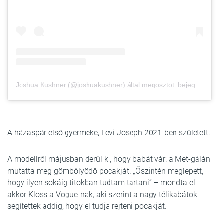
Joshua Kushner (@joshuakushner) által megosztott bejegyzés
A házaspár első gyermeke, Levi Joseph 2021-ben született.
A modellről májusban derül ki, hogy babát vár: a Met-gálán
mutatta meg gömbölyödő pocakját. „Őszintén meglepett,
hogy ilyen sokáig titokban tudtam tartani” – mondta el
akkor Kloss a Vogue-nak, aki szerint a nagy télikabátok
segítettek addig, hogy el tudja rejteni pocakját.