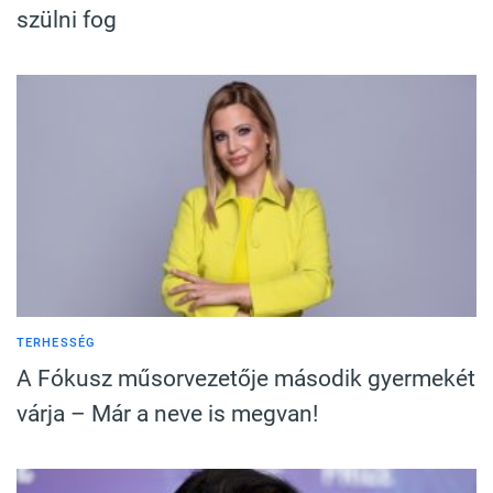
szülni fog
TERHESSÉG
A Fókusz műsorvezetője második gyermekét
várja – Már a neve is megvan!