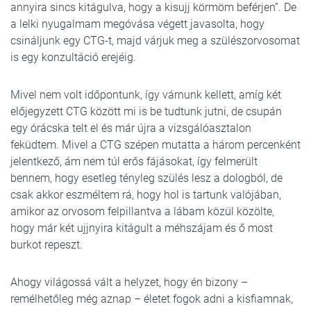
annyira sincs kitágulva, hogy a kisujj körmöm beférjen”. De
a lelki nyugalmam megóvása végett javasolta, hogy
csináljunk egy CTG-t, majd várjuk meg a szülészorvosomat
is egy konzultáció erejéig.
Mivel nem volt időpontunk, így várnunk kellett, amíg két
előjegyzett CTG között mi is be tudtunk jutni, de csupán
egy órácska telt el és már újra a vizsgálóasztalon
feküdtem. Mivel a CTG szépen mutatta a három percenként
jelentkező, ám nem túl erős fájásokat, így felmerült
bennem, hogy esetleg tényleg szülés lesz a dologból, de
csak akkor eszméltem rá, hogy hol is tartunk valójában,
amikor az orvosom felpillantva a lábam közül közölte,
hogy már két ujjnyira kitágult a méhszájam és ő most
burkot repeszt.
Ahogy világossá vált a helyzet, hogy én bizony –
remélhetőleg még aznap – életet fogok adni a kisfiamnak,