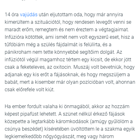
14 óra
vajúdás
után eljutottam oda, hogy már annyira
kimerültem a szituációtól, hogy rendesen levegőt venni se
maradt erőm, remegtem és nem éreztem a végtagjaimat.
Infúzióra kötöttek, ami ismét nem volt egyszerű eset, hisz a
tűfóbiám még a szülés fájdalmát is felülírta, és a
pánikroham nem tette könnyebbé segítőim dolgát. Az
infúziótól végül magamhoz tértem egy kicsit, de ekkor jött
csak a feketeleves, az oxitocin. Muszáj volt bevetniük, hogy
adjanak egy kis erőt a fájásoknak, és hogy megszüljem a
babát, mert a kisember már olyan pozícióban volt, ahonnan
csak előrefele volt kiút.
Ha ember fordult valaha ki önmagából, akkor az hozzám
képest pipafüst lehetett. A szünet nélkül érkező fájások
közepette a legtarkább káromkodások (amúgy gyűlölöm a
csúnya beszédet) kíséretében üvöltöttem le a szakma egyik
legkiemelkedőbb nőgyógyászát, meg vagy három