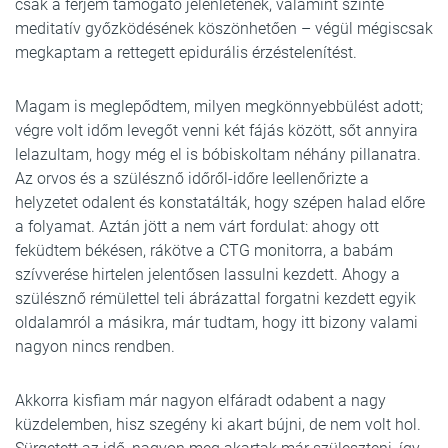
csak a férjem támogató jelenlétének, valamint szinte
meditatív győzködésének köszönhetően – végül mégiscsak
megkaptam a rettegett epidurális érzéstelenítést.
Magam is meglepődtem, milyen megkönnyebbülést adott;
végre volt időm levegőt venni két fájás között, sőt annyira
lelazultam, hogy még el is bóbiskoltam néhány pillanatra.
Az orvos és a szülésznő időről-időre leellenőrizte a
helyzetet odalent és konstatálták, hogy szépen halad előre
a folyamat. Aztán jött a nem várt fordulat: ahogy ott
feküdtem békésen, rákötve a CTG monitorra, a babám
szívverése hirtelen jelentősen lassulni kezdett. Ahogy a
szülésznő rémülettel teli ábrázattal forgatni kezdett egyik
oldalamról a másikra, már tudtam, hogy itt bizony valami
nagyon nincs rendben.
Akkorra kisfiam már nagyon elfáradt odabent a nagy
küzdelemben, hisz szegény ki akart bújni, de nem volt hol.