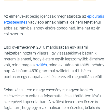
Az élményeket pedig igencsak meghatározta az
epidurális
érzéstelenítés
vagy épp annak hiánya, de nem feltétlenül
abba az irányba, ahogy elsőre gondolnád. Íme hát az én
epi sztorim…
Első gyermekemet 2016 márciusában egy állami
intézetben hoztam világra. Így visszatekintve bátran ki
merem jelenteni, hogy életem egyik legszörnyűbb élménye
volt, mind maga a
szülés
, mind az utána ott töltött néhány
nap. A kisfiam 4530 grammal született a 41. héten,
pontosan egy nappal a szülés tervezett megindítása előtt.
Sokat készültem a nagy eseményre, nagyon konkrét
elképzeléseim voltak a folyamattal és a körülöttem lévők
szerepével kapcsolatban. A szülési tervemben össze is
foglaltam, hogy egy maximálisan természetes, békés és