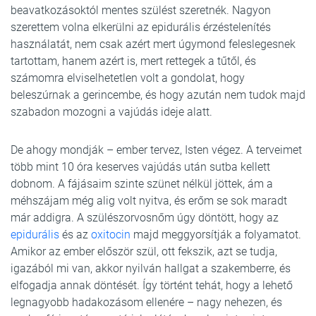
beavatkozásoktól mentes szülést szeretnék. Nagyon
szerettem volna elkerülni az epidurális érzéstelenítés
használatát, nem csak azért mert úgymond feleslegesnek
tartottam, hanem azért is, mert rettegek a tűtől, és
számomra elviselhetetlen volt a gondolat, hogy
beleszúrnak a gerincembe, és hogy azután nem tudok majd
szabadon mozogni a vajúdás ideje alatt.
De ahogy mondják – ember tervez, Isten végez. A terveimet
több mint 10 óra keserves vajúdás után sutba kellett
dobnom. A fájásaim szinte szünet nélkül jöttek, ám a
méhszájam még alig volt nyitva, és erőm se sok maradt
már addigra. A szülészorvosnőm úgy döntött, hogy az
epidurális
és az
oxitocin
majd meggyorsítják a folyamatot.
Amikor az ember először szül, ott fekszik, azt se tudja,
igazából mi van, akkor nyilván hallgat a szakemberre, és
elfogadja annak döntését. Így történt tehát, hogy a lehető
legnagyobb hadakozásom ellenére – nagy nehezen, és