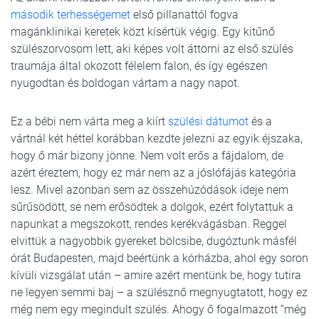
második terhességemet
első pillanattól fogva
magánklinikai keretek közt kísértük végig. Egy kitűnő
szülészorvosom lett, aki képes volt áttörni az első szülés
traumája által okozott félelem falon, és így egészen
nyugodtan és boldogan vártam a nagy napot.
Ez a bébi nem várta meg a kiírt
szülési dátumot
és a
vártnál két héttel korábban kezdte jelezni az egyik éjszaka,
hogy ő már bizony jönne. Nem volt erős a fájdalom, de
azért éreztem, hogy ez már nem az a jóslófájás kategória
lesz. Mivel azonban sem az összehúzódások ideje nem
sűrűsödött, se nem erősödtek a dolgok, ezért folytattuk a
napunkat a megszokott, rendes kerékvágásban. Reggel
elvittük a nagyobbik gyereket bölcsibe, dugóztunk másfél
órát Budapesten, majd beértünk a kórházba, ahol egy soron
kívüli vizsgálat után – amire azért mentünk be, hogy tutira
ne legyen semmi baj – a szülésznő megnyugtatott, hogy ez
még nem egy megindult szülés. Ahogy ő fogalmazott “még