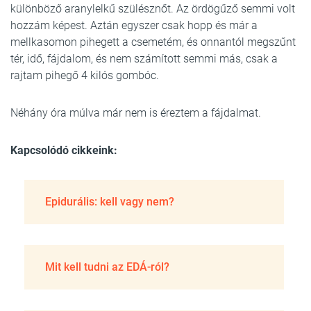
különböző aranylelkű szülésznőt. Az ördögűző semmi volt
hozzám képest. Aztán egyszer csak hopp és már a
mellkasomon pihegett a csemetém, és onnantól megszűnt
tér, idő, fájdalom, és nem számított semmi más, csak a
rajtam pihegő 4 kilós gombóc.
Néhány óra múlva már nem is éreztem a fájdalmat.
Kapcsolódó cikkeink:
Epidurális: kell vagy nem?
Mit kell tudni az EDÁ-ról?