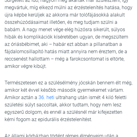
Sürgetett az idő, nagyon meg akartak már szüleszteni, így
megvártuk, míg elkezd múlni az érzéstelenítés hatása, hogy
újra képbe kerüljek az akkorra már tolófájásokká alakult
összehúzódásaimat illetően, és meg tudjam szülni a
babám. A nagy menet vége elég húzósra sikerült, súlyos
hibák és komplikációk kíséretében ugyan, de megszültem
az óriásbébimet, aki – habár ezt abban a pillanatban a
fájdalomcsillapító hatás miatt annyira nem éreztem, de a
reccsenést hallottam – még a farokcsontomat is eltörte,
amikor végre kibújt.
Természetesen ez a szülésélmény jócskán bennem élt még,
amikor két évvel később második gyermekemet vártam.
Amikor aztán a
36. heti
ultrahang után ismét 4 kiló feletti
születési súlyt saccoltak, akkor tudtam, hogy nem lesz
egyszerű dolgom, és ennél a szülésnél már kifejezetten
kérni fogom az epidurális érzéstelenítést.
Az állami kórházban történt rémes élményeim után a