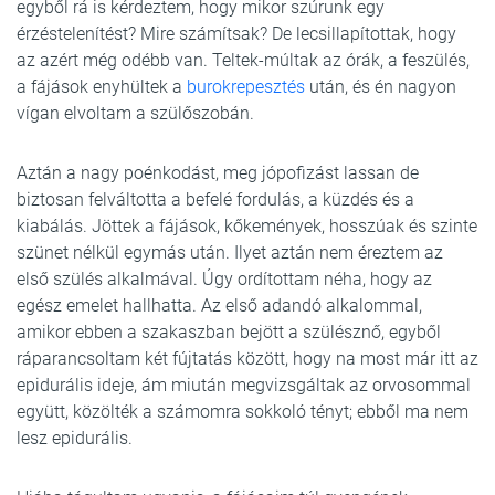
egyből rá is kérdeztem, hogy mikor szúrunk egy
érzéstelenítést? Mire számítsak? De lecsillapítottak, hogy
az azért még odébb van. Teltek-múltak az órák, a feszülés,
a fájások enyhültek a
burokrepesztés
után, és én nagyon
vígan elvoltam a szülőszobán.
Aztán a nagy poénkodást, meg jópofizást lassan de
biztosan felváltotta a befelé fordulás, a küzdés és a
kiabálás. Jöttek a fájások, kőkemények, hosszúak és szinte
szünet nélkül egymás után. Ilyet aztán nem éreztem az
első szülés alkalmával. Úgy ordítottam néha, hogy az
egész emelet hallhatta. Az első adandó alkalommal,
amikor ebben a szakaszban bejött a szülésznő, egyből
ráparancsoltam két fújtatás között, hogy na most már itt az
epidurális ideje, ám miután megvizsgáltak az orvosommal
együtt, közölték a számomra sokkoló tényt; ebből ma nem
lesz epidurális.