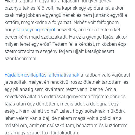
Hiába tágultam ugyanis, a fájásaim túl gyengének
bizonyultak és félő volt, ha kapnék egy epidurálist, akkor
csak még jobban elgyengülnének és nem jutnánk egyről a
kettőre, megrekedne a folyamat. Nehéz volt felfognom,
hogy
fájásgyengeségről
beszéltek, amikor a testem két
percenként majd szétszakadt. Ha ez a gyenge fájás, akkor
milyen lehet egy erős? Tettem fel a kérdést, miközben épp
szétmorzsoltam szegény férjem ujjait kétségbeesett
szorításommal.
Fájdalomcsillapítási alternatívának
a kádban való vajúdást
javasolták, melyet én rendkívül rossz ötletnek tartottam, és
egy pillanatig sem kívántam részt venni benne. Ám a
következő állatias ordítással görnyedten férjemre borulós
fájás után úgy döntöttem, mégis adok a dolognak egy
esélyt. Nem kellett volna? Lehet, hogy sokaknak működik,
lehet velem van a baj, de nekem maga volt a pokol az a
másfél óra, amit ott csúszkáltam, bénáztam és küzdöttem
az amúgy szuper luxi fürdőkádban.