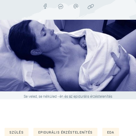
Se veled, se nélküled - én és az epidurális érzéstelenítés
SZÜLÉS
EPIDURÁLIS ÉRZÉSTELENÍTÉS
EDA