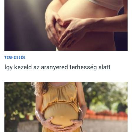
TERHESSÉG
Így kezeld az aranyered terhesség alatt