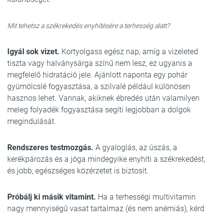
Mit tehetsz a székrekedés enyhítésére a terhesség alatt?
Igyál sok vizet.
Kortyolgass egész nap, amíg a vizeleted
tiszta vagy halványsárga színű nem lesz, ez ugyanis a
megfelelő hidratáció jele. Ajánlott naponta egy pohár
gyümölcslé fogyasztása, a szilvalé például különösen
hasznos lehet. Vannak, akiknek ébredés után valamilyen
meleg folyadék fogyasztása segíti legjobban a dolgok
megindulását.
Rendszeres testmozgás.
A gyaloglás, az úszás, a
kerékpározás és a jóga mindegyike enyhíti a székrekedést,
és jobb, egészséges közérzetet is biztosít.
Próbálj ki másik vitamint.
Ha a terhességi multivitamin
nagy mennyiségű vasat tartalmaz (és nem anémiás), kérd