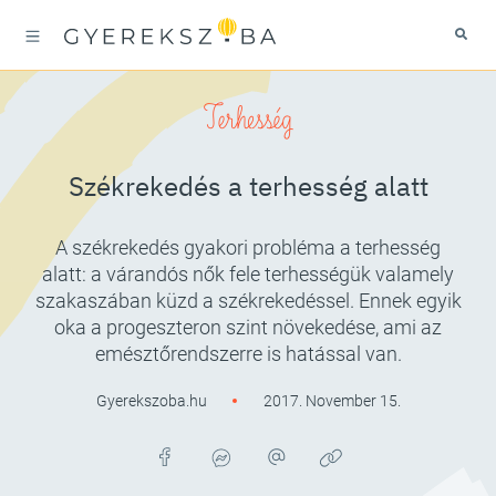
Terhesség
Székrekedés a terhesség alatt
A székrekedés gyakori probléma a terhesség
alatt: a várandós nők fele terhességük valamely
szakaszában küzd a székrekedéssel. Ennek egyik
oka a progeszteron szint növekedése, ami az
emésztőrendszerre is hatással van.
Gyerekszoba.hu
2017. November 15.