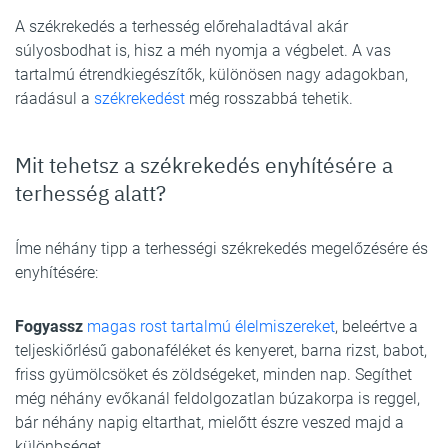
A székrekedés a terhesség előrehaladtával akár
súlyosbodhat is, hisz a méh nyomja a végbelet. A vas
tartalmú étrendkiegészítők, különösen nagy adagokban,
ráadásul a
székrekedést
még rosszabbá tehetik.
Mit tehetsz a székrekedés enyhítésére a
terhesség alatt?
Íme néhány tipp a terhességi székrekedés megelőzésére és
enyhítésére:
Fogyassz
magas rost tartalmú élelmiszereket
, beleértve a
teljeskiőrlésű gabonaféléket és kenyeret, barna rizst, babot,
friss gyümölcsöket és zöldségeket, minden nap. Segíthet
még néhány evőkanál feldolgozatlan búzakorpa is reggel,
bár néhány napig eltarthat, mielőtt észre veszed majd a
különbséget.