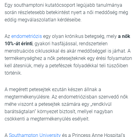
Egy southamptoni kutatócsoport legújabb tanulmánya
során részletesebb betekintést nyert a női meddőség még
eddig megválaszolatlan kérdéseibe.
Az
endometriózis
egy olyan krónikus betegség, mely
a nők
10%-át érinti
, gyakori hasfájással, rendszertelen
menstruációs ciklusokkal és akár meddőséggel is járhat. A
termékenységhez a nők petesejteknek egy érési folyamaton
kell átesniük, mely a petefészek folyadékkal teli tüszőiben
történik.
A megérett petesejtek ezután készen állnak a
megtermékenyülésre. Az endometriózisban szenvedő nők
méhe viszont a petesejtek számára egy „rendkívül
barátságtalan” környezet biztosít, mellyel nagyban
csökkenti a megtermékenyülés esélyeit.
A
Southampton University
és a Princess Anne Hospital’s