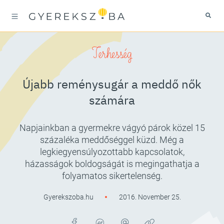
Terhesség
Újabb reménysugár a meddő nők
számára
Napjainkban a gyermekre vágyó párok közel 15
százaléka meddőséggel küzd. Még a
legkiegyensúlyozottabb kapcsolatok,
házasságok boldogságát is megingathatja a
folyamatos sikertelenség.
Gyerekszoba.hu
2016. November 25.