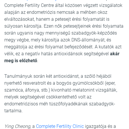
Complete Fertility Centre által közösen végzett vizsgálatok
alapján az endometriózis nemcsak a méhben okoz
elváltozásokat, hanem a petesejt érési folyamatát is
súlyosan károsítja. Ezen nők petesejtjeinek érési folyamata
során ugyanis nagy mennyiségű szabadgyök-képződés
megy végbe, mely károsítja azok DNS-állományát, és
meggátolja az érési folyamat befejeződését. A kutatók azt
vélik, ez a negatív hatás antioxidánsok segítségével
akár
meg is előzhető
.
Tanulmányuk során két antioxidánst, a szőlő héjából
nyerhető resveratrolt és a bogyós gyümölcsökből (eper,
szamóca, áfonya, stb.) kivonható melatonint vizsgálták,
melyek segítségével csökkentethető volt az
endometriózisos méh tüszőfolyadékának szabadgyök-
tartalma.
Ying Cheong
, a
Complete Fertility Clinic
igazgatója és a