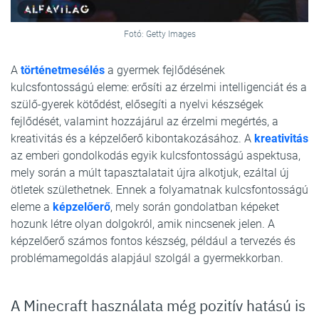
Fotó: Getty Images
A
történetmesélés
a gyermek fejlődésének
kulcsfontosságú eleme: erősíti az érzelmi intelligenciát és a
szülő-gyerek kötődést, elősegíti a nyelvi készségek
fejlődését, valamint hozzájárul az érzelmi megértés, a
kreativitás és a képzelőerő kibontakozásához. A
kreativitás
az emberi gondolkodás egyik kulcsfontosságú aspektusa,
mely során a múlt tapasztalatait újra alkotjuk, ezáltal új
ötletek születhetnek. Ennek a folyamatnak kulcsfontosságú
eleme a
képzelőerő
, mely során gondolatban képeket
hozunk létre olyan dolgokról, amik nincsenek jelen. A
képzelőerő számos fontos készség, például a tervezés és
problémamegoldás alapjául szolgál a gyermekkorban.
A Minecraft használata még pozitív hatású is