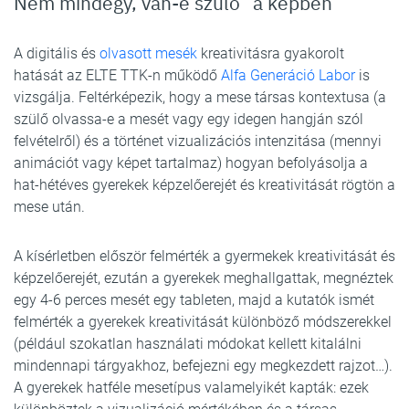
Nem mindegy, van-e szülő “a képben”
A digitális és
olvasott mesék
kreativitásra gyakorolt
hatását az ELTE TTK-n működő
Alfa Generáció Labor
is
vizsgálja. Feltérképezik, hogy a mese társas kontextusa (a
szülő olvassa-e a mesét vagy egy idegen hangján szól
felvételről) és a történet vizualizációs intenzitása (mennyi
animációt vagy képet tartalmaz) hogyan befolyásolja a
hat-hétéves gyerekek képzelőerejét és kreativitását rögtön a
mese után.
A kísérletben először felmérték a gyermekek kreativitását és
képzelőerejét, ezután a gyerekek meghallgattak, megnéztek
egy 4-6 perces mesét egy tableten, majd a kutatók ismét
felmérték a gyerekek kreativitását különböző módszerekkel
(például szokatlan használati módokat kellett kitalálni
mindennapi tárgyakhoz, befejezni egy megkezdett rajzot…).
A gyerekek hatféle mesetípus valamelyikét kapták: ezek