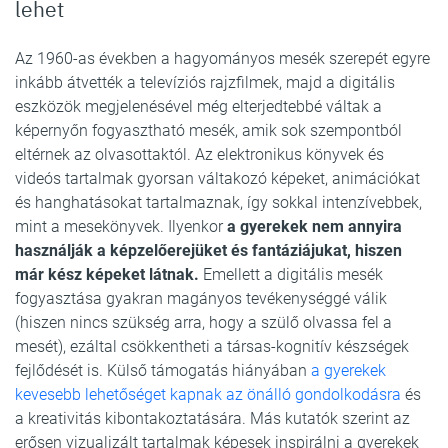
lehet
Az 1960-as években a hagyományos mesék szerepét egyre
inkább átvették a televíziós rajzfilmek, majd a digitális
eszközök megjelenésével még elterjedtebbé váltak a
képernyőn fogyasztható mesék, amik sok szempontból
eltérnek az olvasottaktól. Az elektronikus könyvek és
videós tartalmak gyorsan váltakozó képeket, animációkat
és hanghatásokat tartalmaznak, így sokkal intenzívebbek,
mint a mesekönyvek. Ilyenkor
a gyerekek nem annyira
használják a képzelőerejüket és fantáziájukat, hiszen
már kész képeket látnak.
Emellett a digitális mesék
fogyasztása gyakran magányos tevékenységgé válik
(hiszen nincs szükség arra, hogy a szülő olvassa fel a
mesét), ezáltal csökkentheti a társas-kognitív készségek
fejlődését is. Külső támogatás hiányában
a gyerekek
kevesebb lehetőséget kapnak az önálló gondolkodásra
és
a kreativitás kibontakoztatására. Más kutatók szerint az
erősen vizualizált tartalmak képesek inspirálni a gyerekek