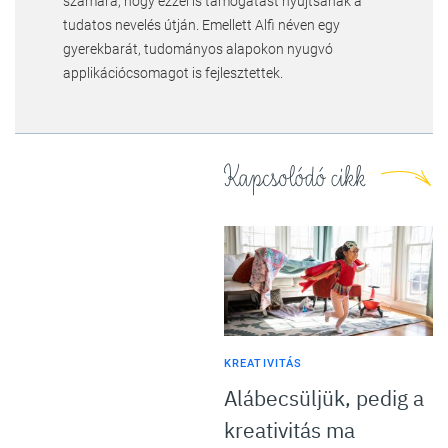
számára, hogy ezzel is támogatást nyújtsanak a
tudatos nevelés útján. Emellett Alfi néven egy
gyerekbarát, tudományos alapokon nyugvó
applikációcsomagot is fejlesztettek.
Kapcsolódó cikk
KREATIVITÁS
Alábecsüljük, pedig a
kreativitás ma