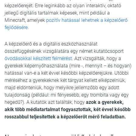
képzelőerejét. Erre leginkább az olyan interaktív, oktató
jellegű digitális tartalmak képesek, mint például a
Minecraft, amelyek
pozitív hatással lehetnek a képzelőerő
fejlődésére.
A képzelőerő és a digitális eszközhasználat
összefüggésének vizsgálatára egy német kutatócsoport
óvodásokkal készített felmérést
. Azt vizsgálták, hogy a
gyerekek képernyőhasználata (mire -, mennyit – és hogyan)
hatással van-e a két évvel későbbi képzelőerejükre. Utóbbi
méréséhez a gyerekeknek két tárgyat kellett elképzelniük,
majd eldönteniük, hogy melyikre jellemzőbb egy adott
tulajdonság (például: mi fényesebb, egy trombita vagy egy
hegedű?). A kutatók azt találták, hogy
azok a gyerekek,
akik több médiatartalmat fogyasztottak, két évvel később
rosszabbul teljesítettek a képzelőerőt mérő feladatban.