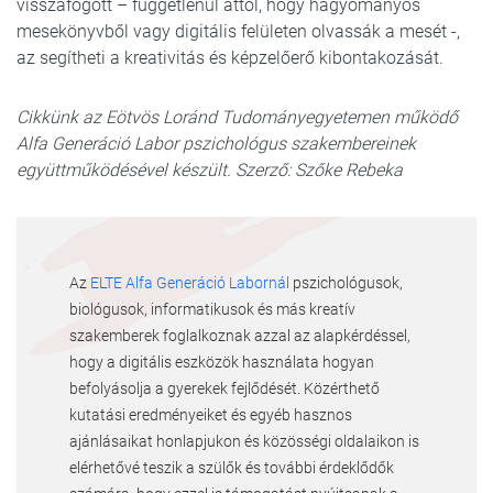
visszafogott – függetlenül attól, hogy hagyományos
mesekönyvből vagy digitális felületen olvassák a mesét -,
az segítheti a kreativitás és képzelőerő kibontakozását.
Cikkünk az Eötvös Loránd Tudományegyetemen működő
Alfa Generáció Labor pszichológus szakembereinek
együttműködésével készült. Szerző: Szőke Rebeka
Az
ELTE Alfa Generáció Labornál
pszichológusok,
biológusok, informatikusok és más kreatív
szakemberek foglalkoznak azzal az alapkérdéssel,
hogy a digitális eszközök használata hogyan
befolyásolja a gyerekek fejlődését. Közérthető
kutatási eredményeiket és egyéb hasznos
ajánlásaikat honlapjukon és közösségi oldalaikon is
elérhetővé teszik a szülők és további érdeklődők