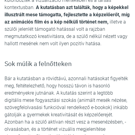
különböztek a vizualizáció mértékében és a társas
kontextusban.
A kutatásban azt találták, hogy a képekkel
illusztrált mese támogatta, fejlesztette a képzelőerőt, míg
az animációs film és a kép nélküli történet nem,
illetve a
szülői jelenlét támogató hatással volt a rajzban
megmutatkozó kreativitásra, de a szülő nélkül nézett vagy
hallott mesének nem volt ilyen pozitív hatása.
Sok múlik a felnőtteken
Bár a kutatásban a rövidtávú, azonnali hatásokat figyelték
meg, feltételezhető, hogy hosszú távon is hasonló
eredményekre jutnának. A kutatás szerint a legtöbb
digitális mese fogyasztási szokás (animált mesék nézése,
szövegfelolvasási funkcióval rendelkező e-bookok) inkább
gátolják a gyermekek kreativitását és képzelőerejét.
Azonban ha a szülő aktívan részt vesz a mesenézésben, -
olvasásban, és a történet vizuális megjelenítése