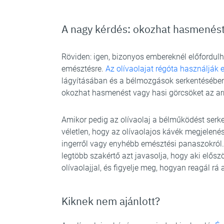
A nagy kérdés: okozhat hasmenés
Röviden: igen, bizonyos embereknél előfordulha
emésztésre.
Az olívaolajat régóta használják
lágyításában és a bélmozgások serkentésébe
okozhat hasmenést vagy hasi görcsöket az ar
Amikor pedig az olívaolaj a bélműködést serke
véletlen, hogy az olívaolajos kávék megjelené
ingerről vagy enyhébb emésztési panaszokról.
legtöbb szakértő azt javasolja, hogy aki előszö
olívaolajjal, és figyelje meg, hogyan reagál rá 
Kiknek nem ajánlott?