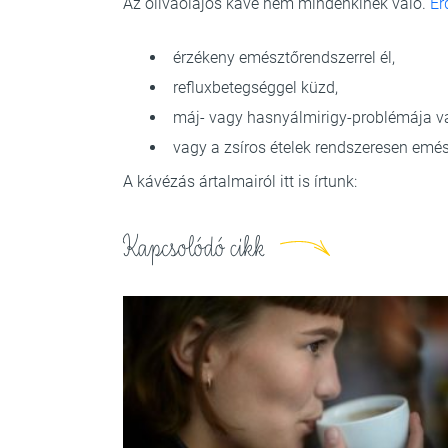
Az olívaolajos kávé nem mindenkinek való.
Ér
érzékeny emésztőrendszerrel él,
refluxbetegséggel küzd,
máj- vagy hasnyálmirigy-problémája v
vagy a zsíros ételek rendszeresen emé
A kávézás ártalmairól itt is írtunk:
Kapcsolódó cikk