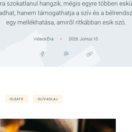
sra szokatlanul hangzik, mégis egyre többen esk
adhat, hanem támogathatja a szív és a bélrendsz
egy mellékhatása, amiről ritkábban esik szó.
Vidacs Éva
2026. Június 10.
OLEATO
OLÍVAOLAJ