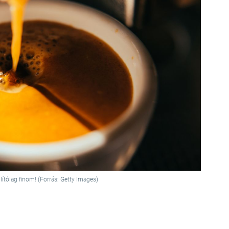
llítólag finom! (Forrás: Getty Images)