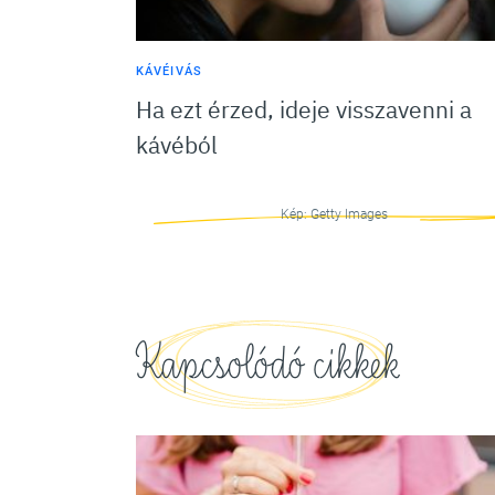
KÁVÉIVÁS
Ha ezt érzed, ideje visszavenni a
kávéból
Kép: Getty Images
Kapcsolódó cikkek