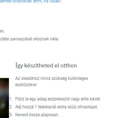
demes óvatosnak lenni, ha valaki:
an,
sztési panaszokat okoznak nála.
Így készítheted el otthon
Az oleatóhoz nincs szükség különleges
eszközökre:
Főzz le egy adag eszpresszót vagy erős kávét.
Adj hozzá 1 teáskanál extra szűz olívaolajat.
Keverd össze alaposan.