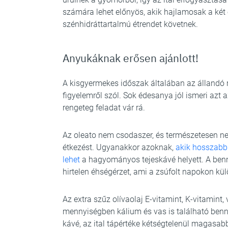
számára lehet előnyös, akik hajlamosak a két 
szénhidráttartalmú étrendet követnek.
Anyukáknak erősen ajánlott!
A kisgyermekes időszak általában az állandó 
figyelemről szól. Sok édesanya jól ismeri azt a
rengeteg feladat vár rá.
Az oleato nem csodaszer, és természetesen nem
étkezést. Ugyanakkor azoknak,
akik hosszabb 
lehet
a hagyományos tejeskávé helyett. A benne
hirtelen éhségérzet, ami a zsúfolt napokon kül
Az extra szűz olívaolaj E-vitamint, K-vitamint
mennyiségben kálium és vas is található benne
kávé, az ital tápértéke kétségtelenül magasab