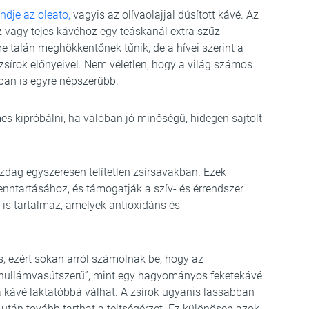
ndje az oleato,
vagyis az olívaolajjal dúsított kávé. Az
z vagy tejes kávéhoz egy teáskanál extra szűz
re talán meghökkentőnek tűnik, de a hívei szerint a
zsírok előnyeivel. Nem véletlen, hogy a világ számos
ban is egyre népszerűbb.
s kipróbálni, ha valóban jó minőségű, hidegen sajtolt
zdag egyszeresen telítetlen zsírsavakban. Ezek
enntartásához, és támogatják a szív- és érrendszer
t is tartalmaz, amelyek antioxidáns és
is, ezért sokan arról számolnak be, hogy az
„hullámvasútszerű”, mint egy hagyományos feketekávé
 kávé laktatóbbá válhat. A zsírok ugyanis lassabban
 után tovább tarthat a teltségérzet. Ez különösen azok