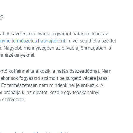
t?
t. A kávé és az olívaolaj egyaránt hatással lehet az
 enyhe természetes hashajtóként,
mivel segíthet a széklet
n. Nagyobb mennyiségben az olívaolaj önmagában is
ra érzékenyeknél.
ntő koffeinnel találkozik, a hatás összeadódhat. Nem
sekor sok fogyasztó számolt be sürgető vécére járási
 Ez természetesen nem mindenkinél jelentkezik. A
r próbálja ki az oleatót, kezdje egy teáskanálnyi
a szervezete.