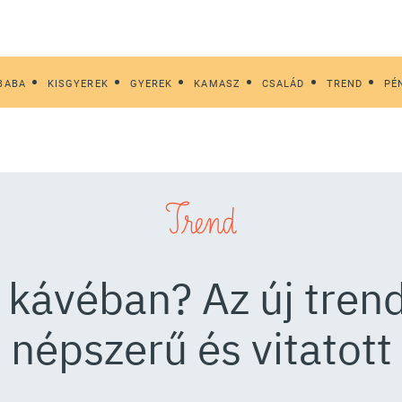
BABA
KISGYEREK
GYEREK
KAMASZ
CSALÁD
TREND
PÉ
Trend
a kávéban? Az új tren
népszerű és vitatott