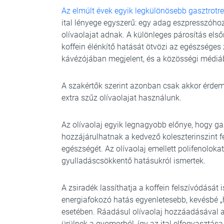
Az elmúlt évek egyik legkülönösebb gasztrotre
ital lényege egyszerű: egy adag eszpresszóho
olívaolajat adnak. A különleges párosítás első
koffein élénkítő hatását ötvözi az egészséges 
kávézójában megjelent, és a közösségi médiá
A szakértők szerint azonban csak akkor érdeme
extra szűz olívaolajat használunk.
Az olívaolaj egyik legnagyobb előnye, hogy ga
hozzájárulhatnak a kedvező koleszterinszint f
egészségét. Az olívaolaj emellett polifenoloka
gyulladáscsökkentő hatásukról ismertek.
A zsiradék lassíthatja a koffein felszívódását 
energiafokozó hatás egyenletesebb, kevésbé 
esetében. Ráadásul olívaolaj hozzáadásával a
ürülnek a gyomorból, így az ital elfogyasztása