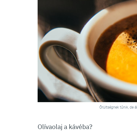
Őrültségnek tűnik, de á
Olívaolaj a kávéba?