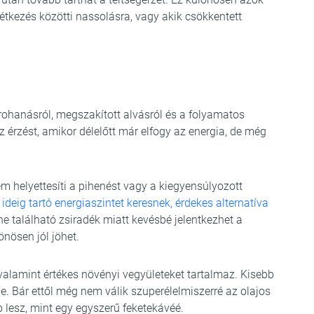
étkezés közötti nassolásra, vagy akik csökkentett
rohanásról, megszakított alvásról és a folyamatos
z érzést, amikor délelőtt már elfogy az energia, de még
 helyettesíti a pihenést vagy a kiegyensúlyozott
ideig tartó energiaszintet keresnek, érdekes alternatíva
 található zsiradék miatt kevésbé jelentkezhet a
önösen jól jöhet.
, valamint értékes növényi vegyületeket tartalmaz. Kisebb
. Bár ettől még nem válik szuperélelmiszerré az olajos
b lesz, mint egy egyszerű feketekávéé.