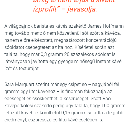
ízprofilt” – javasolja.
A világbajnok barista és kávés szakértő James Hoffmann
még tovább ment: ő nem közvetlenül sót szórt a kávéba,
hanem előre elkészített, meghatározott koncentrációjú
sóoldatot csepegtetett az italhoz. Kísérletei során azt
találta, hogy már 0,3 gramm 20 százalékos sóoldat is
látványosan javította egy gyenge minőségű instant kávé
ízét és textúráját.
Sara Marquart szerint már egy csipet só – nagyjából fél
gramm egy liter kávéhoz – is finoman fokozhatja az
édességet és csökkentheti a keserűséget. Scott Rao
kávépörkölési szakértő pedig úgy találta, hogy 100 gramm
lefőzött kávéhoz körülbelül 0,15 gramm só adta a legjobb
eredményt, eszpresszó és filterkávé esetében is.