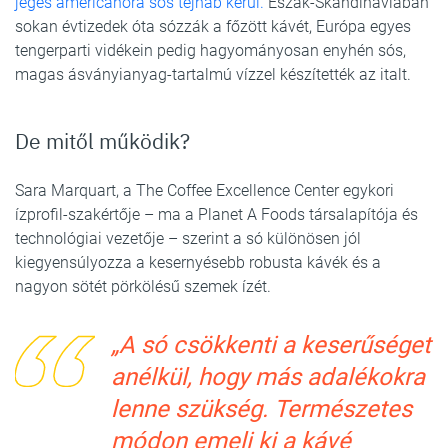
jeges americanóra sós tejhab kerül.
Észak-Skandináviában
sokan évtizedek óta sózzák a főzött kávét, Európa egyes
tengerparti vidékein pedig hagyományosan enyhén sós,
magas ásványianyag-tartalmú vízzel készítették az italt.
De mitől működik?
Sara Marquart, a The Coffee Excellence Center egykori
ízprofil-szakértője – ma a Planet A Foods társalapítója és
technológiai vezetője – szerint a só különösen jól
kiegyensúlyozza a kesernyésebb robusta kávék és a
nagyon sötét pörkölésű szemek ízét.
„A só csökkenti a keserűséget
anélkül, hogy más adalékokra
lenne szükség. Természetes
módon emeli ki a kávé