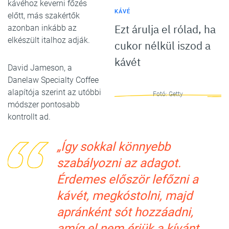
kávéhoz keverni főzés
KÁVÉ
előtt, más szakértők
Ezt árulja el rólad, ha
azonban inkább az
elkészült italhoz adják.
cukor nélkül iszod a
kávét
David Jameson, a
Danelaw Specialty Coffee
alapítója szerint az utóbbi
Fotó: Getty
módszer pontosabb
kontrollt ad.
„Így sokkal könnyebb
szabályozni az adagot.
Érdemes először lefőzni a
kávét, megkóstolni, majd
apránként sót hozzáadni,
amíg el nem érjük a kívánt