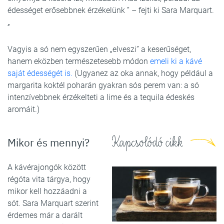
édességet erősebbnek érzékelünk ” – fejti ki Sara Marquart.
„
Vagyis a só nem egyszerűen „elveszi” a keserűséget,
hanem eközben természetesebb módon
emeli ki a kávé
saját édességét is.
(Ugyanez az oka annak, hogy például a
margarita koktél poharán gyakran sós perem van: a só
intenzívebbnek érzékelteti a lime és a tequila édeskés
aromáit.)
Kapcsolódó cikk
Mikor és mennyi?
A kávérajongók között
régóta vita tárgya, hogy
mikor kell hozzáadni a
sót. Sara Marquart szerint
érdemes már a darált