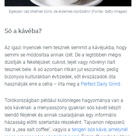
Egészen vad ötletnek tűnik, de érdemes kipróbálni! (Forrás: Getty Images)
Só a kávéba?
Az igazi ínyencek nem tesznek semmit a kávéjukba, hogy
semmi se módosítsa annak ízét. De a legtöbben mégis
dúsítják a feketéjüket: cukrot, tejet vagy növényi italt
tesznek bele. A só azonban ritkán jut eszünkbe, pedig
bizonyos kultúrákban évtizedek, sőt évszázadok óta
használják erre a célra – írta meg a
Perfect Daily Grind.
Törökországban például különleges hagyománya van a
sós kávénak: a menyasszony gyakran sós kávét készít
leendő férjének és annak családjának egy informális
házasság előtti szertartás részeként. Tajvanon népszerű
ital a „sea salt coffee”, vagyis a
tengeri sós kávé, amelynél