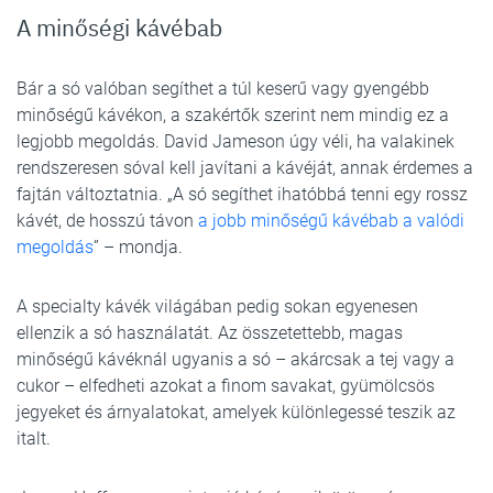
A minőségi kávébab
Bár a só valóban segíthet a túl keserű vagy gyengébb
minőségű kávékon, a szakértők szerint nem mindig ez a
legjobb megoldás. David Jameson úgy véli, ha valakinek
rendszeresen sóval kell javítani a kávéját, annak érdemes a
fajtán változtatnia. „A só segíthet ihatóbbá tenni egy rossz
kávét, de hosszú távon
a jobb minőségű kávébab a valódi
megoldás
” – mondja.
A specialty kávék világában pedig sokan egyenesen
ellenzik a só használatát. Az összetettebb, magas
minőségű kávéknál ugyanis a só – akárcsak a tej vagy a
cukor – elfedheti azokat a finom savakat, gyümölcsös
jegyeket és árnyalatokat, amelyek különlegessé teszik az
italt.