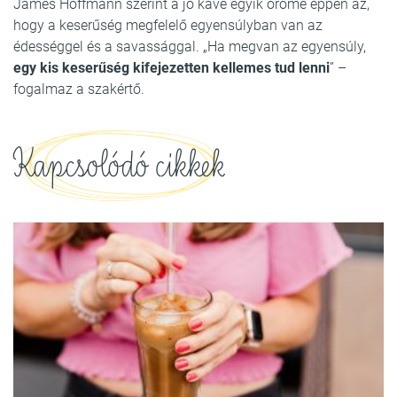
James Hoffmann szerint a jó kávé egyik öröme éppen az,
hogy a keserűség megfelelő egyensúlyban van az
édességgel és a savassággal. „Ha megvan az egyensúly,
egy kis keserűség kifejezetten kellemes tud lenni
” –
fogalmaz a szakértő.
Kapcsolódó cikkek