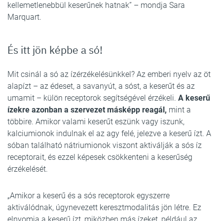
kellemetlenebbül keserűnek hatnak” – mondja Sara
Marquart.
És itt jön képbe a só!
Mit csinál a só az ízérzékelésünkkel? Az emberi nyelv az öt
alapízt – az édeset, a savanyút, a sóst, a keserűt és az
umamit – külön receptorok segítségével érzékeli.
A keserű
ízekre azonban a szervezet másképp reagál,
mint a
többire. Amikor valami keserűt eszünk vagy iszunk,
kalciumionok indulnak el az agy felé, jelezve a keserű ízt. A
sóban található nátriumionok viszont aktiválják a sós íz
receptorait, és ezzel képesek csökkenteni a keserűség
érzékelését.
„Amikor a keserű és a sós receptorok egyszerre
aktiválódnak, úgynevezett keresztmodalitás jön létre. Ez
elnyomja a keserű ízt, miközben más ízeket, például az