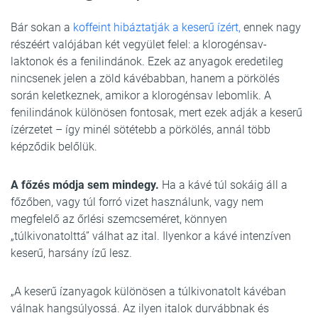
Bár sokan a
koffeint hibáztatják a keserű ízért,
ennek nagy
részéért valójában két vegyület felel: a klorogénsav-
laktonok és a fenilindánok. Ezek az anyagok eredetileg
nincsenek jelen a zöld kávébabban, hanem a pörkölés
során keletkeznek, amikor a klorogénsav lebomlik. A
fenilindánok különösen fontosak, mert ezek adják a keserű
ízérzetet – így minél sötétebb a pörkölés, annál több
képződik belőlük.
A főzés módja sem mindegy.
Ha a kávé túl sokáig áll a
főzőben, vagy túl forró vizet használunk, vagy nem
megfelelő az őrlési szemcseméret, könnyen
„túlkivonatolttá” válhat az ital. Ilyenkor a kávé intenzíven
keserű, harsány ízű lesz.
„A keserű ízanyagok különösen a túlkivonatolt kávéban
válnak hangsúlyossá. Az ilyen italok durvábbnak és