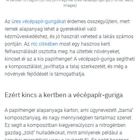
A kertben is nagyon jól tud jönni egy-két üres vécépapír-guriga (Forrás: Getty
Images)
Az
üres vécépapír-gurigákat
érdemes összegyűjteni, mert
remek alapanyag lehet a gyerekekkel való
kézműveskedéshez, és jó hasznát veheted a lakás számos
pontján. Az
nlc cikkében
most egy hasznos kerti
felhasználását osztotta meg: ha ültettek növényeket,
kincset ér az a kis papírhenger! A vécépapír-guriga segítheti
a komposztálást, javíthatja a talaj szerkezetét, és még a
növények fejlődését is támogathatja.
Ezért kincs a kertben a vécépapír-guriga
A papírhenger alapanyaga karton, ami úgynevezett „barna”
komposztanyag, és nagy mennyiségben tartalmaz szenet.
Ez segít a komposztban kiegyensúlyozni a nitrogénben
gazdag „zöld” hulladékokat, mint amilyenek például a