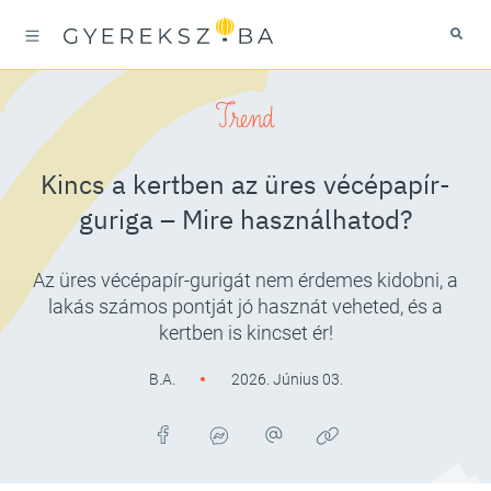
Trend
Kincs a kertben az üres vécépapír-
guriga – Mire használhatod?
Az üres vécépapír-gurigát nem érdemes kidobni, a
lakás számos pontját jó hasznát veheted, és a
kertben is kincset ér!
B.A.
2026. Június 03.