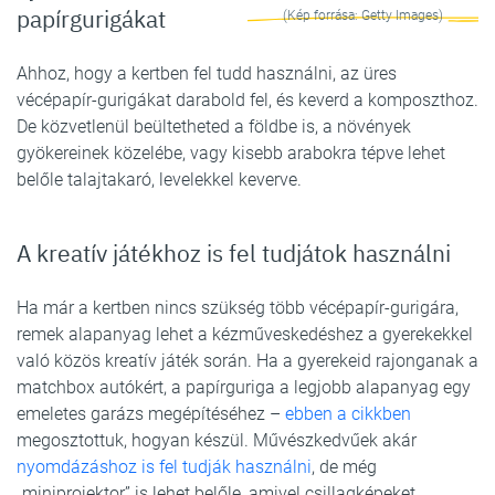
papírgurigákat
(Kép forrása: Getty Images)
Ahhoz, hogy a kertben fel tudd használni, az üres
vécépapír-gurigákat darabold fel, és keverd a komposzthoz.
De közvetlenül beültetheted a földbe is, a növények
gyökereinek közelébe, vagy kisebb arabokra tépve lehet
belőle talajtakaró, levelekkel keverve.
A kreatív játékhoz is fel tudjátok használni
Ha már a kertben nincs szükség több vécépapír-gurigára,
remek alapanyag lehet a kézműveskedéshez a gyerekekkel
való közös kreatív játék során. Ha a gyerekeid rajonganak a
matchbox autókért, a papírguriga a legjobb alapanyag egy
emeletes garázs megépítéséhez –
ebben a cikkben
megosztottuk, hogyan készül. Művészkedvűek akár
nyomdázáshoz is fel tudják használni
, de még
„miniprojektor” is lehet belőle, amivel csillagképeket