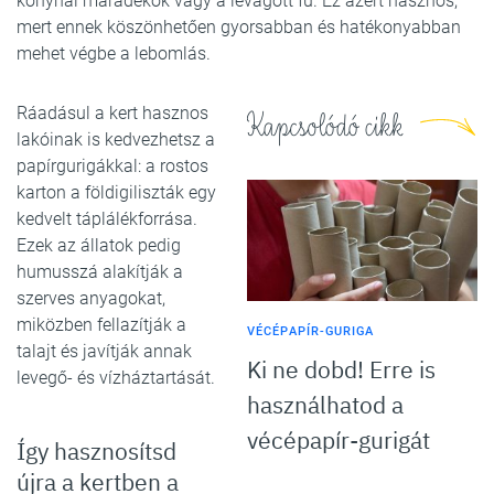
konyhai maradékok vagy a levágott fű. Ez azért hasznos,
mert ennek köszönhetően gyorsabban és hatékonyabban
mehet végbe a lebomlás.
Ráadásul a kert hasznos
Kapcsolódó cikk
lakóinak is kedvezhetsz a
papírgurigákkal: a rostos
karton a földigiliszták egy
kedvelt táplálékforrása.
Ezek az állatok pedig
humusszá alakítják a
szerves anyagokat,
miközben fellazítják a
VÉCÉPAPÍR-GURIGA
talajt és javítják annak
Ki ne dobd! Erre is
levegő- és vízháztartását.
használhatod a
vécépapír-gurigát
Így hasznosítsd
újra a kertben a