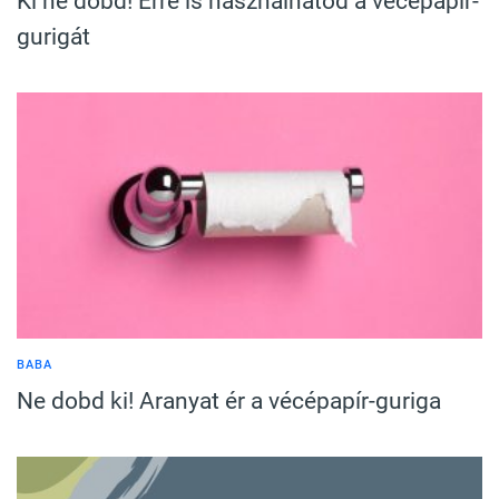
Ki ne dobd! Erre is használhatod a vécépapír-
gurigát
BABA
Ne dobd ki! Aranyat ér a vécépapír-guriga