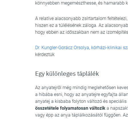
könnyebben megemészthesse, és hamarabb kiü
A relatíve alacsonyabb zsírtartalom feltételezi
hiszen ez a túlélésének záloga. Az alacsonyabb
hogy ebben az időszakban nem az izomépítés 
Dr. Kungler-Gorácz Orsolya, kórházi-klinikai 
kérdeztük
Egy különleges táplálék
Az anyatejről még mindig meglehetősen keve
a hibába esni, hogy az anyatejre egyfajta álla
anyatej a kisbaba folyton változó és speciális
összetétele folyamatosan változik
a napszakt
vagy épp az anya táplálkozásától függően. Az