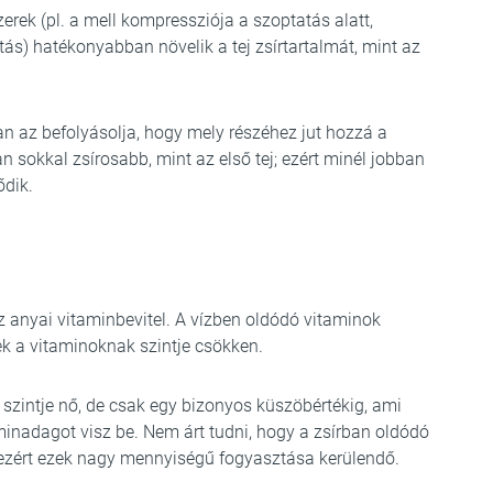
rek (pl. a mell kompressziója a szoptatás alatt,
s) hatékonyabban növelik a tej zsírtartalmát, mint az
an az befolyásolja, hogy mely részéhez jut hozzá a
 sokkal zsírosabb, mint az első tej; ezért minél jobban
ődik.
z anyai vitaminbevitel. A vízben oldódó vitaminok
ek a vitaminoknak szintje csökken.
 szintje nő, de csak egy bizonyos küszöbértékig, ami
inadagot visz be. Nem árt tudni, hogy a zsírban oldódó
ezért ezek nagy mennyiségű fogyasztása kerülendő.