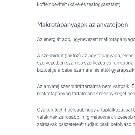
koffeinbevitelt (kávé-és teafogyasztást).
Makrotápanyagok az anyatejben
Az energiát adó, úgynevezett makrotápanyagok 
A szénhidrát (laktóz) az agy tápanyaga, elsősor
szervezetben számos szerkezeti és funkcionális 
biztosítja a baba számára, és ettől gyarapszik
Az anyatej szénhidráttartalma nem változik. 
makrotápanyag tartalmának mennyiségét nem b
Gyakori tévhit például, hogy a táplálkozással 
valakinek zsírosabb, míg másoknak vizesebb a
zsírsavak összetételét tudjuk csak befolyásoln