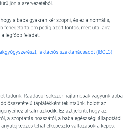
rüljön a szervezetéből.
, hogy a baba gyakran kér szopni, és ez a normális,
 fehérjetartalom pedig azért fontos, mert utal arra,
a legfőbb feladat.
szakgyógyszerészt, laktációs szaktanácsadót (IBCLC)
set tudunk. Ráadásul sokszor hajlamosak vagyunk abba
ndó összetételű táplálékként tekintsünk, holott az
 igényeihez alkalmazkodik. Ez azt jelenti, hogy az
ól, a szoptatás hosszától, a baba egészségi állapotától
 anyatejképzés tehát elképesztő változásokra képes.