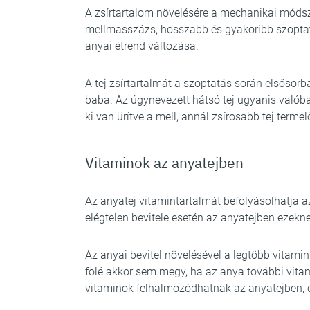
A zsírtartalom növelésére a mechanikai módsze
mellmasszázs, hosszabb és gyakoribb szoptatá
anyai étrend változása.
A tej zsírtartalmát a szoptatás során elsősorb
baba. Az úgynevezett hátsó tej ugyanis valóban
ki van ürítve a mell, annál zsírosabb tej termel
Vitaminok az anyatejben
Az anyatej vitamintartalmát befolyásolhatja a
elégtelen bevitele esetén az anyatejben ezekn
Az anyai bevitel növelésével a legtöbb vitamin
fölé akkor sem megy, ha az anya további vitam
vitaminok felhalmozódhatnak az anyatejben, 