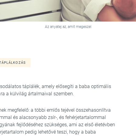
Az anyatej az, amit megeszel
TÁPLÁLKOZÁS
sodálatos táplálék, amely elősegíti a baba optimális
ára a külvilág ártalmaival szemben.
nek megfelelő: a többi emlős tejével összehasonlítva
ommal és alacsonyabb zsír-, és fehérjetartalommal
gyának fejlődéséhez szükséges, ami az első életévben
rjetartalom pedig lehetővé teszi, hogy a baba