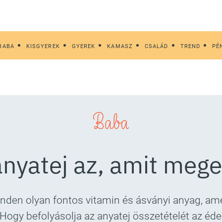
BABA
KISGYEREK
GYEREK
KAMASZ
CSALÁD
TREND
PÉ
Baba
anyatej az, amit mege
den olyan fontos vitamin és ásványi anyag, ame
Hogy befolyásolja az anyatej összetételét az éd