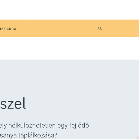
NZTÁRCA
szel
ly nélkülözhetetlen egy fejlődő
esanya táplálkozása?