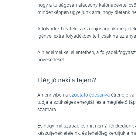
hogy a túlságosan alacsony kalóriabevitel csök
mindenképpen ügyeljünk arra, hogy diétánk ne 
A folyadék bevitelét a szomjúságnak megfelelő
igényel extra folyadékbevitelt, csak ha az anya
A hiedelmekkel ellentétben, a folyadékfogyas
növekedését.
Elég jó neki a tejem?
Amennyiben a
szoptató édesanya
étrendje vál
tudja a szükséges energiát, és a megfelelő tá
számára.
És hogy mit szabad és mit nem? Törekedjünk a
készüljenek ételeink, és lehetőleg kerüljük a m