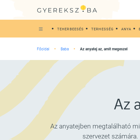
TEHERBEESÉS
TERHESSÉG
ANYA
Főoldal
Baba
Az anyatej az, amit megeszel
Az 
Az anyatejben megtalálható min
szervezet számára. 