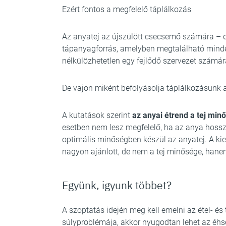
Ezért fontos a megfelelő táplálkozás
Az anyatej az újszülött csecsemő számára – o
tápanyagforrás, amelyben megtalálható minde
nélkülözhetetlen egy fejlődő szervezet számár
De vajon miként befolyásolja táplálkozásunk a
A kutatások szerint
az anyai étrend a tej min
esetben nem lesz megfelelő, ha az anya hoss
optimális minőségben készül az anyatej. A ki
nagyon ajánlott, de nem a tej minősége, han
Együnk, igyunk többet?
A szoptatás idején meg kell emelni az étel- és
súlyproblémája, akkor nyugodtan lehet az éhs