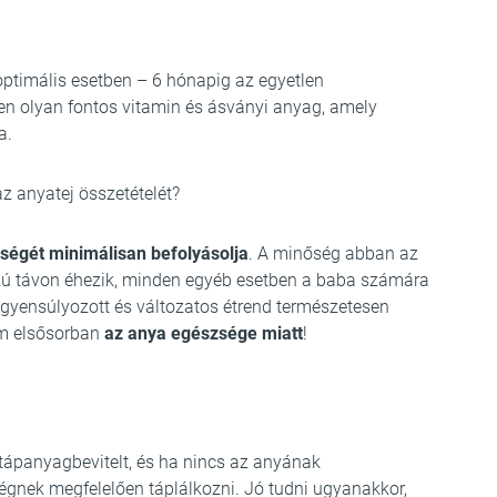
ptimális esetben – 6 hónapig az egyetlen
n olyan fontos vitamin és ásványi anyag, amely
a.
z anyatej összetételét?
őségét minimálisan befolyásolja
. A minőség abban az
zú távon éhezik, minden egyéb esetben a baba számára
egyensúlyozott és változatos étrend természetesen
em elsősorban
az anya egészsége miatt
!
 tápanyagbevitelt, és ha nincs az anyának
égnek megfelelően táplálkozni. Jó tudni ugyanakkor,