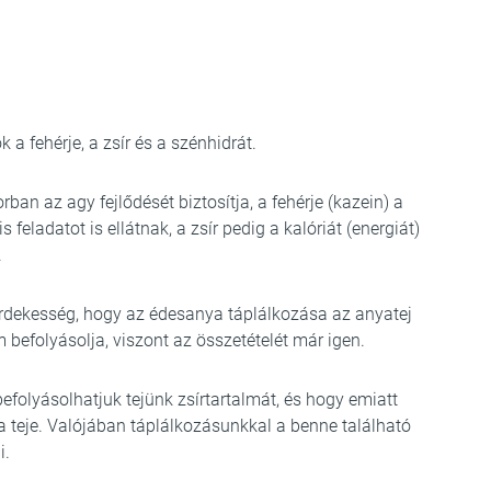
a fehérje, a zsír és a szénhidrát.
ban az agy fejlődését biztosítja, a fehérje (kazein) a
feladatot is ellátnak, a zsír pedig a kalóriát (energiát)
.
Érdekesség, hogy az édesanya táplálkozása az anyatej
efolyásolja, viszont az összetételét már igen.
befolyásolhatjuk tejünk zsírtartalmát, és hogy emiatt
 teje. Valójában táplálkozásunkkal a benne található
i.