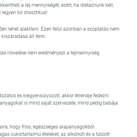
kentheti a tej mennyiségét, ezért, ha diétáznunk kell,
legyen túl drasztikus!
en lehet alakítani. Ezen felül azonban a szoptatás nem
 kiszáradása áll fenn.
ztás növelése nem eredményezi a tejmennyiség
tozatos és kiegyensúlyozott, akkor étrendje fedezni
panyagokat is mind saját szervezete, mind pedig babája
rra, hogy friss, egészséges alapanyagokból
agas cukortartalmú ételeket, az alkoholt és a túlzott