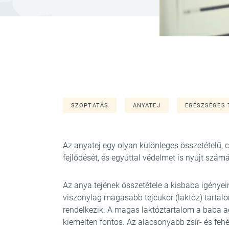
SZOPTATÁS
ANYATEJ
EGÉSZSÉGES 
Az anyatej egy olyan különleges összetételű, c
fejlődését, és egyúttal védelmet is nyújt szám
Az anya tejének összetétele a kisbaba igényei
viszonylag magasabb tejcukor (laktóz) tartal
rendelkezik. A magas laktóztartalom a baba a
kiemelten fontos. Az alacsonyabb zsír- és fehé