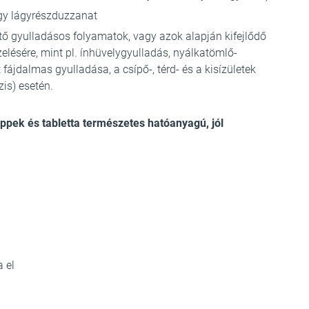
agy lágyrészduzzanat
tő gyulladásos folyamatok, vagy azok alapján kifejlődő
elésére, mint pl. ínhüvelygyulladás, nyálkatömlő-
t fájdalmas gyulladása, a csípő-, térd- és a kisízületek
zis) esetén.
ppek és tabletta természetes hatóanyagú, jól
 el