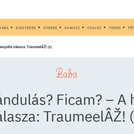
BABA
KISGYEREK
GYEREK
KAMASZ
CSALÁD
TREND
PÉ
eopátia válasza: TraumeelÂŽ! (x)
Baba
ándulás? Ficam? – A
álasza: TraumeelÂŽ! (