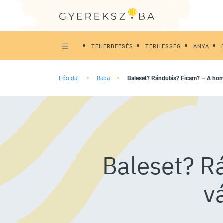
TEHERBEESÉS
TERHESSÉG
ANYA
Főoldal
Baba
Baleset? Rándulás? Ficam? – A hom
Baleset? R
v