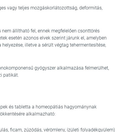
eges vagy teljes mozgáskorlátozottság, deformitás,
nem állítható fel, ennek megfelelően csonttörés
etek esetén azonos elvek szerint járunk el, amelyben
elyezése, illetve a sérült végtag tehermentesítése,
nokomponensű gyógyszer alkalmazása felmerülhet,
 patikát.
ppek és tabletta a homeopátiás hagyománynak
csökkentésére alkalmazható:
ulás, ficam, zúzódás, vérömleny, ízületi folyadékgyülem)