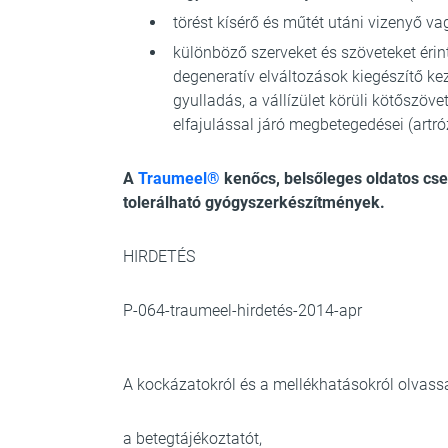
törést kísérő és műtét utáni vizenyő v
különböző szerveket és szöveteket érin
degeneratív elváltozások kiegészítő kez
gyulladás, a vállízület körüli kötőszöve
elfajulással járó megbetegedései (artró
A
Traumeel®
kenőcs, belsőleges oldatos cse
tolerálható gyógyszerkészítmények.
HIRDETÉS
P-064-traumeel-hirdetés-2014-apr
A kockázatokról és a mellékhatásokról olvassa
a betegtájékoztatót,