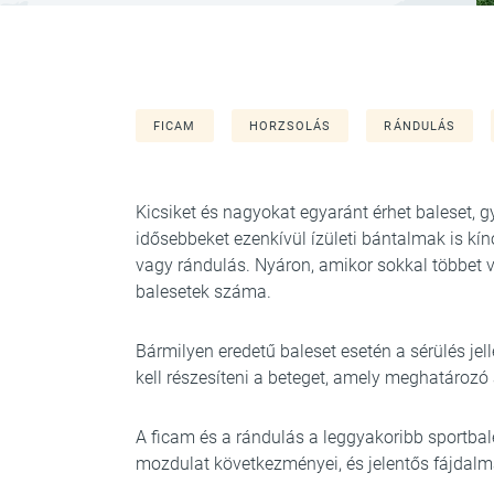
FICAM
HORZSOLÁS
RÁNDULÁS
Kicsiket és nagyokat egyaránt érhet baleset, 
idősebbeket ezenkívül ízületi bántalmak is kí
vagy rándulás. Nyáron, amikor sokkal többet 
balesetek száma.
Bármilyen eredetű baleset esetén a sérülés je
kell részesíteni a beteget, amely meghatároz
A ficam és a rándulás a leggyakoribb sportbal
mozdulat következményei, és jelentős fájdal