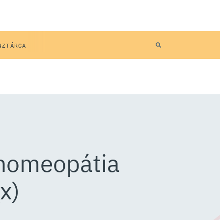
NZTÁRCA
 homeopátia
x)