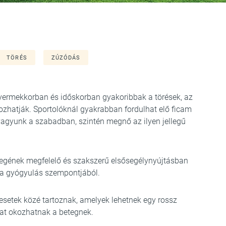
TÖRÉS
ZÚZÓDÁS
gyermekkorban és időskorban gyakoribbak a törések, az
nozhatják. Sportolóknál gyakrabban fordulhat elő ficam
vagyunk a szabadban, szintén megnő az ilyen jellegű
llegének megfelelő és szakszerű elsősegélynyújtásban
ó a gyógyulás szempontjából.
esetek közé tartoznak, amelyek lehetnek egy rossz
mat okozhatnak a betegnek.