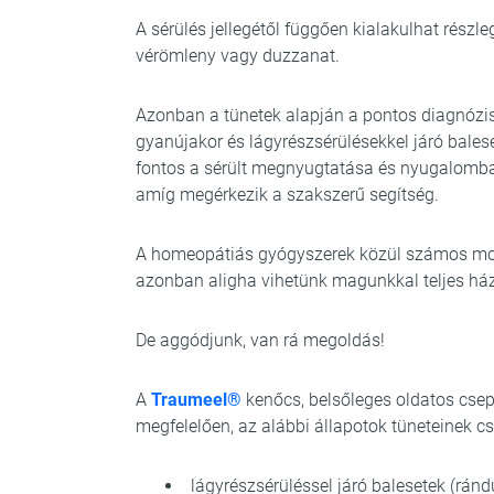
A sérülés jellegétől függően kialakulhat részl
vérömleny vagy duzzanat.
Azonban a tünetek alapján a pontos diagnózis 
gyanújakor és lágyrészsérülésekkel járó bales
fontos a sérült megnyugtatása és nyugalomba h
amíg megérkezik a szakszerű segítség.
A homeopátiás gyógyszerek közül számos mo
azonban aligha vihetünk magunkkal teljes házi
De aggódjunk, van rá megoldás!
A
Traumeel®
kenőcs, belsőleges oldatos cse
megfelelően, az alábbi állapotok tüneteinek 
lágyrészsérüléssel járó balesetek (ránd