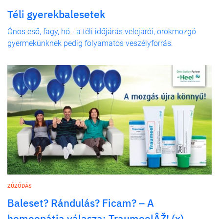
Téli gyerekbalesetek
Ónos eső, fagy, hó - a téli időjárás velejárói, örökmozgó
gyermekünknek pedig folyamatos veszélyforrás.
ZÚZÓDÁS
Baleset? Rándulás? Ficam? – A
homeopátia válasza: TraumeelÂŽ! (x)