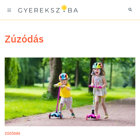
zúzódás
ZÚZÓDÁS