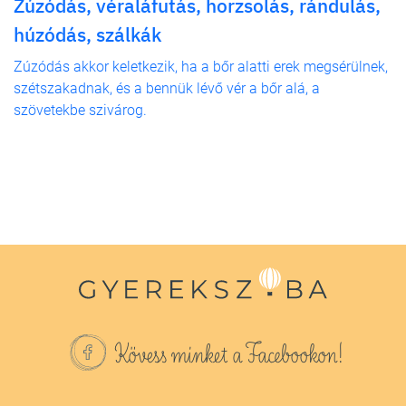
Zúzódás, véraláfutás, horzsolás, rándulás,
húzódás, szálkák
Zúzódás akkor keletkezik, ha a bőr alatti erek megsérülnek,
szétszakadnak, és a bennük lévő vér a bőr alá, a
szövetekbe szivárog.
Kövess minket a Facebookon!