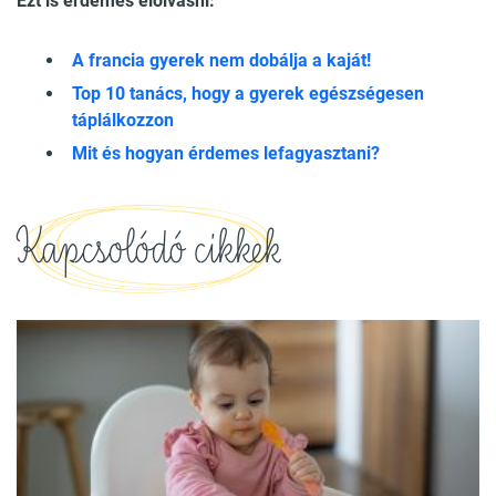
Ezt is érdemes elolvasni:
A francia gyerek nem dobálja a kaját!
Top 10 tanács, hogy a gyerek egészségesen
táplálkozzon
Mit és hogyan érdemes lefagyasztani?
Kapcsolódó cikkek