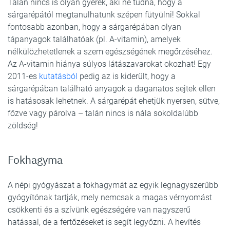
Talán nincs is olyan gyerek, aki ne tudná, hogy a
sárgarépától megtanulhatunk szépen fütyülni! Sokkal
fontosabb azonban, hogy a sárgarépában olyan
tápanyagok találhatóak (pl. A-vitamin), amelyek
nélkülözhetetlenek a szem egészségének megőrzéséhez.
Az A-vitamin hiánya súlyos látászavarokat okozhat! Egy
2011-es
kutatásból
pedig az is kiderült, hogy a
sárgarépában található anyagok a daganatos sejtek ellen
is hatásosak lehetnek. A sárgarépát ehetjük nyersen, sütve,
főzve vagy párolva – talán nincs is nála sokoldalúbb
zöldség!
Fokhagyma
A népi gyógyászat a fokhagymát az egyik legnagyszerűbb
gyógyítónak tartják, mely nemcsak a magas vérnyomást
csökkenti és a szívünk egészségére van nagyszerű
hatással, de a fertőzéseket is segít legyőzni. A hevítés