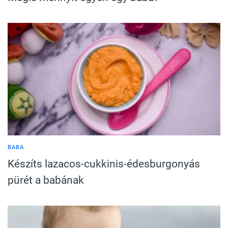
BABA
Készíts lazacos-cukkinis-édesburgonyás
pürét a babának