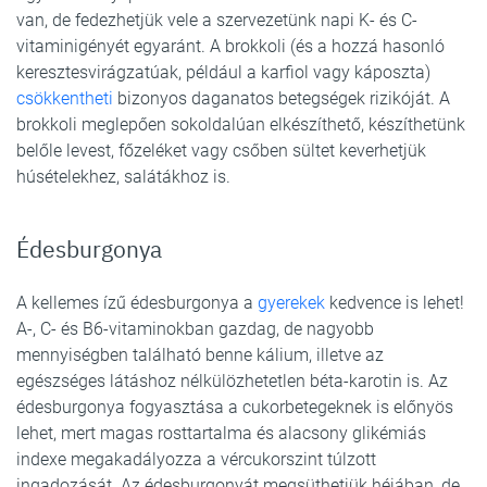
van, de fedezhetjük vele a szervezetünk napi K- és C-
vitaminigényét egyaránt. A brokkoli (és a hozzá hasonló
keresztesvirágzatúak, például a karfiol vagy káposzta)
csökkentheti
bizonyos daganatos betegségek rizikóját. A
brokkoli meglepően sokoldalúan elkészíthető, készíthetünk
belőle levest, főzeléket vagy csőben sültet keverhetjük
húsételekhez, salátákhoz is.
Édesburgonya
A kellemes ízű édesburgonya a
gyerekek
kedvence is lehet!
A-, C- és B6-vitaminokban gazdag, de nagyobb
mennyiségben található benne kálium, illetve az
egészséges látáshoz nélkülözhetetlen béta-karotin is. Az
édesburgonya fogyasztása a cukorbetegeknek is előnyös
lehet, mert magas rosttartalma és alacsony glikémiás
indexe megakadályozza a vércukorszint túlzott
ingadozását. Az édesburgonyát megsüthetjük héjában, de