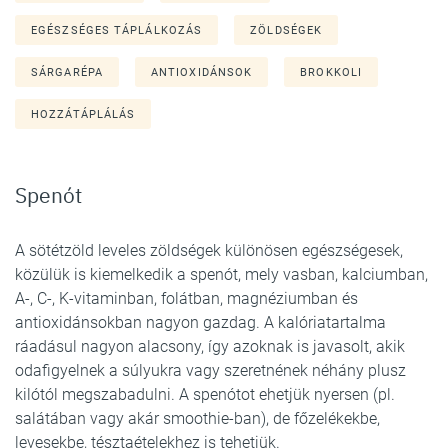
EGÉSZSÉGES TÁPLÁLKOZÁS
ZÖLDSÉGEK
SÁRGARÉPA
ANTIOXIDÁNSOK
BROKKOLI
HOZZÁTÁPLÁLÁS
Spenót
A sötétzöld leveles zöldségek különösen egészségesek,
közülük is kiemelkedik a spenót, mely vasban, kalciumban,
A-, C-, K-vitaminban, folátban, magnéziumban és
antioxidánsokban nagyon gazdag. A kalóriatartalma
ráadásul nagyon alacsony, így azoknak is javasolt, akik
odafigyelnek a súlyukra vagy szeretnének néhány plusz
kilótól megszabadulni. A spenótot ehetjük nyersen (pl.
salátában vagy akár smoothie-ban), de főzelékekbe,
levesekbe, tésztaételekhez is tehetjük.