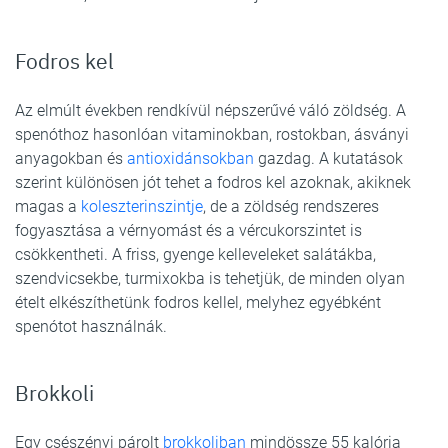
Fodros kel
Az elmúlt években rendkívül népszerűvé váló zöldség. A
spenóthoz hasonlóan vitaminokban, rostokban, ásványi
anyagokban és
antioxidánsokban
gazdag. A kutatások
szerint különösen jót tehet a fodros kel azoknak, akiknek
magas a
koleszterinszintje
, de a zöldség rendszeres
fogyasztása a vérnyomást és a vércukorszintet is
csökkentheti. A friss, gyenge kelleveleket salátákba,
szendvicsekbe, turmixokba is tehetjük, de minden olyan
ételt elkészíthetünk fodros kellel, melyhez egyébként
spenótot használnák.
Brokkoli
Egy csészényi párolt
brokkoliban
mindössze 55 kalória