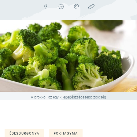
A brokkoli az egyik legegészségesebb zöldség
ÉDESBURGONYA
FOKHAGYMA