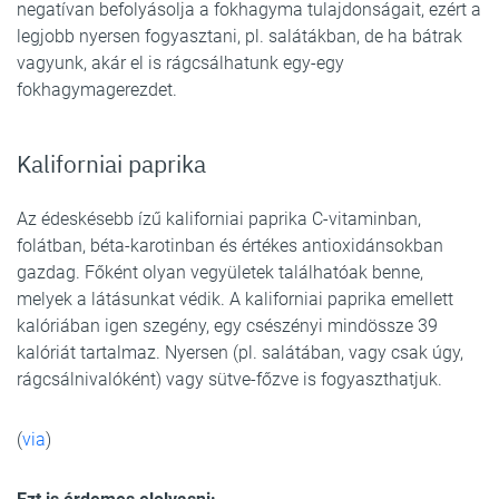
negatívan befolyásolja a fokhagyma tulajdonságait, ezért a
legjobb nyersen fogyasztani, pl. salátákban, de ha bátrak
vagyunk, akár el is rágcsálhatunk egy-egy
fokhagymagerezdet.
Kaliforniai paprika
Az édeskésebb ízű kaliforniai paprika C-vitaminban,
folátban, béta-karotinban és értékes antioxidánsokban
gazdag. Főként olyan vegyületek találhatóak benne,
melyek a látásunkat védik. A kaliforniai paprika emellett
kalóriában igen szegény, egy csészényi mindössze 39
kalóriát tartalmaz. Nyersen (pl. salátában, vagy csak úgy,
rágcsálnivalóként) vagy sütve-főzve is fogyaszthatjuk.
(
via
)