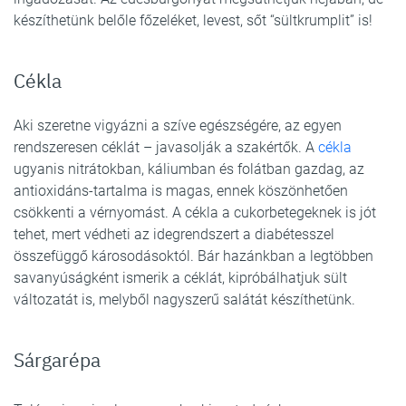
készíthetünk belőle főzeléket, levest, sőt “sültkrumplit” is!
Cékla
Aki szeretne vigyázni a szíve egészségére, az egyen
rendszeresen céklát – javasolják a szakértők. A
cékla
ugyanis nitrátokban, káliumban és folátban gazdag, az
antioxidáns-tartalma is magas, ennek köszönhetően
csökkenti a vérnyomást. A cékla a cukorbetegeknek is jót
tehet, mert védheti az idegrendszert a diabétesszel
összefüggő károsodásoktól. Bár hazánkban a legtöbben
savanyúságként ismerik a céklát, kipróbálhatjuk sült
változatát is, melyből nagyszerű salátát készíthetünk.
Sárgarépa