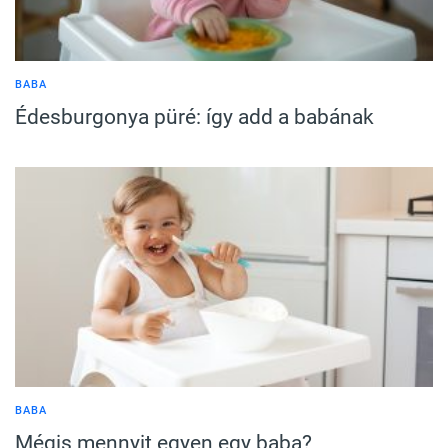
BABA
Édesburgonya püré: így add a babának
BABA
Mégis mennyit egyen egy baba?