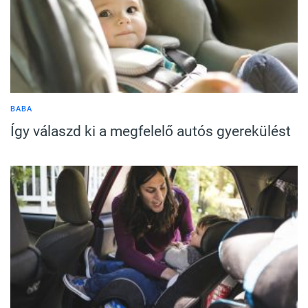
BABA
Így válaszd ki a megfelelő autós gyerekülést