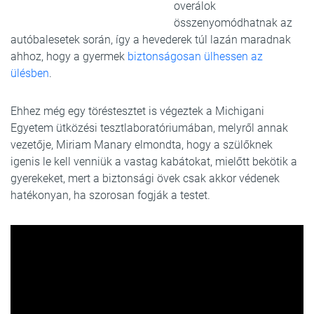
overálok
összenyomódhatnak az
autóbalesetek során, így a hevederek túl lazán maradnak
ahhoz, hogy a gyermek
biztonságosan ülhessen az
ülésben
.
Ehhez még egy töréstesztet is végeztek a Michigani
Egyetem ütközési tesztlaboratóriumában, melyről annak
vezetője, Miriam Manary elmondta, hogy a szülőknek
igenis le kell venniük a vastag kabátokat, mielőtt bekötik a
gyerekeket, mert a biztonsági övek csak akkor védenek
hatékonyan, ha szorosan fogják a testet.