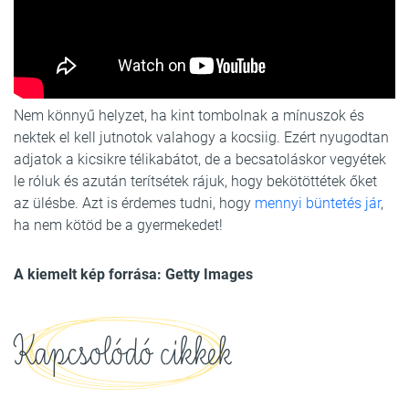
Nem könnyű helyzet, ha kint tombolnak a mínuszok és
nektek el kell jutnotok valahogy a kocsiig. Ezért nyugodtan
adjatok a kicsikre télikabátot, de a becsatoláskor vegyétek
le róluk és azután terítsétek rájuk, hogy bekötöttétek őket
az ülésbe. Azt is érdemes tudni, hogy
mennyi büntetés jár
,
ha nem kötöd be a gyermekedet!
A kiemelt kép forrása: Getty Images
Kapcsolódó cikkek