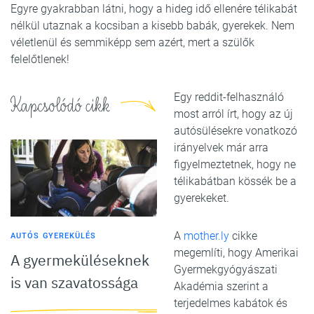
Egyre gyakrabban látni, hogy a hideg idő ellenére télikabát
nélkül utaznak a kocsiban a kisebb babák, gyerekek. Nem
véletlenül és semmiképp sem azért, mert a szülők
felelőtlenek!
Egy reddit-felhasználó
Kapcsolódó cikk
most arról írt, hogy az új
autósülésekre vonatkozó
irányelvek már arra
figyelmeztetnek, hogy ne
télikabátban kössék be a
gyerekeket.
A
mother.ly
cikke
AUTÓS GYEREKÜLÉS
megemlíti, hogy Amerikai
A gyermeküléseknek
Gyermekgyógyászati ​​
is van szavatossága
Akadémia szerint a
terjedelmes kabátok és