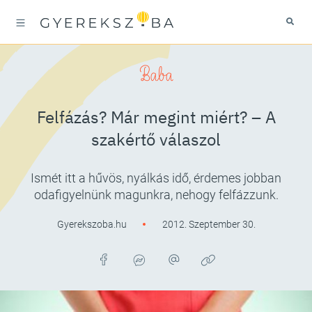
Baba
Felfázás? Már megint miért? – A
szakértő válaszol
Ismét itt a hűvös, nyálkás idő, érdemes jobban
odafigyelnünk magunkra, nehogy felfázzunk.
Gyerekszoba.hu
2012. Szeptember 30.