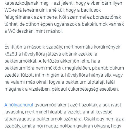
kapaszkodjanak meg – azt jelenti, hogy elvben bármilyen
WC-re rá lehetne ülni, anélkül, hogy a bacilusok
felugrálnának az emberre. Női szemmel ez borzasztónak
tűnhet, de otthon éppen ugyanazok a baktériumok vannak
a WC deszkán, mint máshol.
És itt jön a második szabály, mert normális körülmények
között a hüvelyflóra játszva elbánik ezekkel a
baktériumokkal. A fertőzés akkor jön létre, ha a
baktériumflóra nem működik megfelelően, pl: antibiotikum
szedés, túlzott intim higiénia, hüvelyflóra hiánya stb, vagy,
ha valami más oknál fogva a baktérium táptalajt talál
magának a vizeletben, például cukorbetegség esetében.
A hólyaghurut
gyógymódjaként azért szokták a sok ivást
javasolni, mert minél hígabb a vizelet, annál kevésbé
tápanyagdús a baktériumok számára. Csakhogy nem az a
szabály, amit a női magazinokban gyakran olvasni, hogy