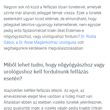
Nagyon sok nő küzd a felfázás olyan tüneteivel, amelyek
szinte már állandó jelleggel térnek vissza. Ezek a tünetek
esetenként ugyan kicsit eltérnek, de elmondható, hogy
jellegüket tekintve ugyanúgy kellemetlenek, nem egyszer
pedig erős fájdalomérzet kíséri őket.Érdemes-e
nőgyógyászhoz, vagy urológushoz fordulni?
Dr. Rosta
Gábor, a Dr. Rose Magánkórház urológusa
volt
segítségünkre kérdéseink megválaszolásában.
Miből lehet tudni, hogy nőgyógyászhoz vagy
urológushoz kell fordulnunk felfázás
esetén?
Alapvetően kétféle felfázás létezik. Az egyik, az
elnevezésnek eleget téve valóban a hideg miatt van.
Általában ebben az esetben vizelési tünetek jelentkeznek,
azaz gyakoribb inger, a vizelés végén pedig kisebb (ritkán