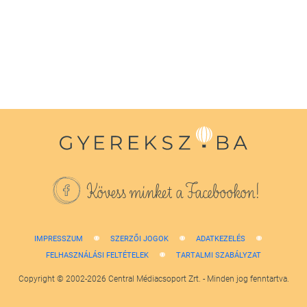
of
1
minute,
38
seconds
Kövess minket a Facebookon!
IMPRESSZUM
SZERZŐI JOGOK
ADATKEZELÉS
FELHASZNÁLÁSI FELTÉTELEK
TARTALMI SZABÁLYZAT
Copyright © 2002-2026 Central Médiacsoport Zrt. - Minden jog fenntartva.