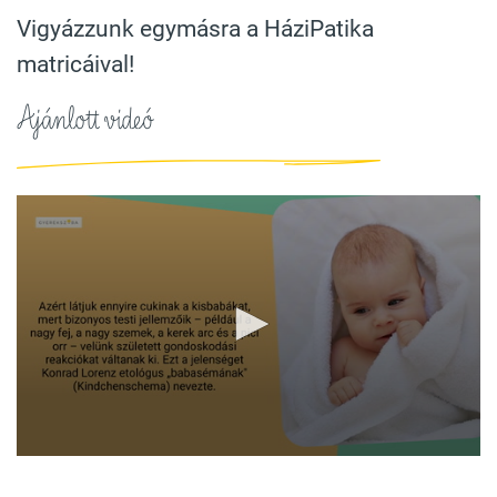
Vigyázzunk egymásra a HáziPatika
matricáival!
Ajánlott videó
0
seconds