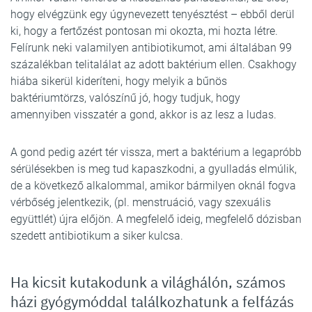
hogy elvégzünk egy úgynevezett tenyésztést – ebből derül
ki, hogy a fertőzést pontosan mi okozta, mi hozta létre.
Felírunk neki valamilyen antibiotikumot, ami általában 99
százalékban telitalálat az adott baktérium ellen. Csakhogy
hiába sikerül kideríteni, hogy melyik a bűnös
baktériumtörzs, valószínű jó, hogy tudjuk, hogy
amennyiben visszatér a gond, akkor is az lesz a ludas.
A gond pedig azért tér vissza, mert a baktérium a legapróbb
sérülésekben is meg tud kapaszkodni, a gyulladás elmúlik,
de a következő alkalommal, amikor bármilyen oknál fogva
vérbőség jelentkezik, (pl. menstruáció, vagy szexuális
együttlét) újra előjön. A megfelelő ideig, megfelelő dózisban
szedett antibiotikum a siker kulcsa.
Ha kicsit kutakodunk a világhálón, számos
házi gyógymóddal találkozhatunk a felfázás