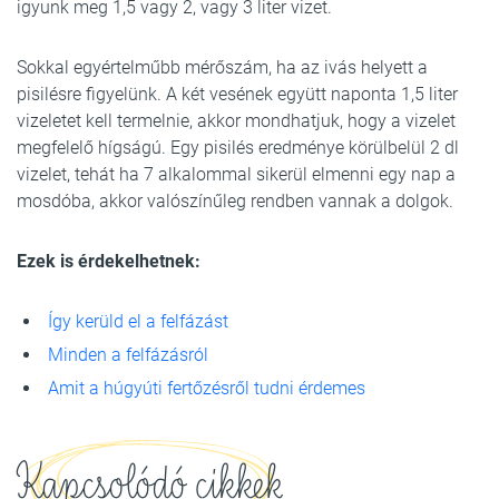
igyunk meg 1,5 vagy 2, vagy 3 liter vizet.
Sokkal egyértelműbb mérőszám, ha az ivás helyett a
pisilésre figyelünk. A két vesének együtt naponta 1,5 liter
vizeletet kell termelnie, akkor mondhatjuk, hogy a vizelet
megfelelő hígságú. Egy pisilés eredménye körülbelül 2 dl
vizelet, tehát ha 7 alkalommal sikerül elmenni egy nap a
mosdóba, akkor valószínűleg rendben vannak a dolgok.
Ezek is érdekelhetnek:
Így kerüld el a felfázást
Minden a felfázásról
Amit a húgyúti fertőzésről tudni érdemes
Kapcsolódó cikkek