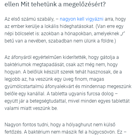
ellen Mit tehetünk a megelőzésért?
Az első számú szabály, –
nagyon kell vigyázni
arra, hogy
az ember kerülje a lokális hideghatásokat. (Van erre egy
népi bölcselet is: azokban a hónapokban, amelyeknek „r”
betű van a nevében, szabadban nem ülünk a földre.)
Az áfonyáról egyértelműen kiderítették, hogy gátolja a
baktériumok megtapadását, csak azt még nem, hogy
hogyan. A belőlük készült szerek tehát hasznosak, de a
legjobb az, ha veszünk egy üveg finom, magas
gyümölcstartalmú áfonyalekvárt és mindennap megeszünk
belőle egy kanállal. A tabletta ugyanis furcsa dolog –
együtt jár a betegségtudattal, mivel minden egyes tablettát
valami miatt veszünk be.
Nagyon fontos tudni, hogy a hólyaghurut nem külső
fertőzés. A baktérium nem mászik fel a húgycsövön. Ez –