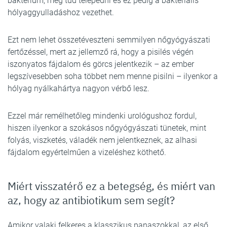
baktérium, meg tud telepedni és ez pedig a bakteriális
hólyaggyulladáshoz vezethet.
Ezt nem lehet összetéveszteni semmilyen nőgyógyászati
fertőzéssel, mert az jellemző rá, hogy a pisilés végén
iszonyatos fájdalom és görcs jelentkezik – az ember
legszívesebben soha többet nem menne pisilni – ilyenkor a
hólyag nyálkahártya nagyon vérbő lesz.
Ezzel már remélhetőleg mindenki urológushoz fordul,
hiszen ilyenkor a szokásos nőgyógyászati tünetek, mint
folyás, viszketés, váladék nem jelentkeznek, az alhasi
fájdalom egyértelműen a vizeléshez köthető.
Miért visszatérő ez a betegség, és miért van
az, hogy az antibiotikum sem segít?
Amikor valaki felkeres a klasszikus panaszokkal, az első,