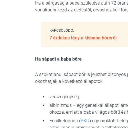
Ha a sárgaság a baba születése után 72 óránál
vonakodni kezd az etetéstől, orvoshoz kell ford
KAPCSOLÓDÓ:
7 érdekes tény a kisbaba bőréről
Ha sápadt a baba bőre
A szokatlanul sápadt bőr is jelezhet bizonyos
okozhatják a következő állapotok:
vérszegénység
albinizmus – egy genetikai állapot, am
okozza, emiatt a baba világos bőrű és 
Fenilketonuria (
PKU
) egy öröklött bet
a fenilalanin aminosavat, a felhalmozot