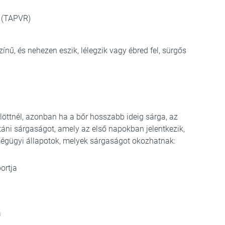
s (TAPVR)
ínű, és nehezen eszik, lélegzik vagy ébred fel, sürgős
löttnél, azonban ha a bőr hosszabb ideig sárga, az
táni sárgaságot, amely az első napokban jelentkezik,
ségügyi állapotok, melyek sárgaságot okozhatnak:
ortja
a