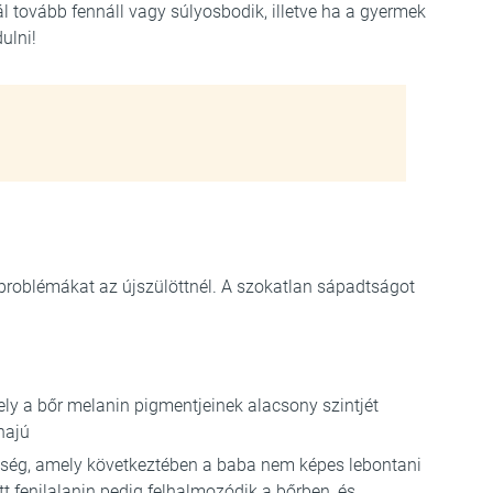
 tovább fennáll vagy súlyosbodik, illetve ha a gyermek
ulni!
 problémákat az újszülöttnél. A szokatlan sápadtságot
ely a bőr melanin pigmentjeinek alacsony szintjét
hajú
egség, amely következtében a baba nem képes lebontani
t fenilalanin pedig felhalmozódik a bőrben, és