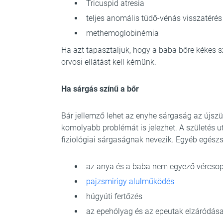
Tricuspid atresia
teljes anomális tüdő-vénás visszatéré
methemoglobinémia
Ha azt tapasztaljuk, hogy a baba bőre kékes sz
orvosi ellátást kell kérnünk.
Ha sárgás színű a bőr
Bár jellemző lehet az enyhe sárgaság az újszü
komolyabb problémát is jelezhet. A születés u
fiziológiai sárgaságnak nevezik. Egyéb egész
az anya és a baba nem egyező vércsop
pajzsmirigy alulműködés
húgyúti fertőzés
az epehólyag és az epeutak elzáródás