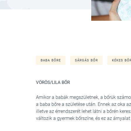
BABA BŐRE
SÁRGÁS BŐR
KÉKES BŐ
VÖRÖS/LILA BŐR
Amikor a babák megszületnek, a bőrük számos 
a baba bőre a születése után. Ennek az oka az, 
illetve az érrendszerét lehet látni a bőrén kere
változik a gyermek bőrszíne, és ez az árnyalat