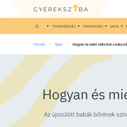
TEHERBEESÉS
TERHESSÉG
ANYA
Főoldal
Baba
Hogyan és miért változhat a baba b
Hogyan és mié
Az újszülött babák bőrének szí