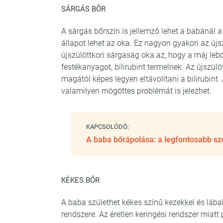
SÁRGÁS BŐR
A sárgás bőrszín is jellemző lehet a babánál 
állapot lehet az oka. Ez nagyon gyakori az újs
újszülöttkori sárgaság oka az, hogy a máj lebo
festékanyagot, bilirubint termelnek. Az újszül
magától képes legyen eltávolítani a bilirubint
valamilyen mögöttes problémát is jelezhet.
KAPCSOLÓDÓ:
A baba bőrápolása: a legfontosabb s
KÉKES BŐR
A baba születhet kékes színű kezekkel és lábak
rendszere. Az éretlen keringési rendszer miatt