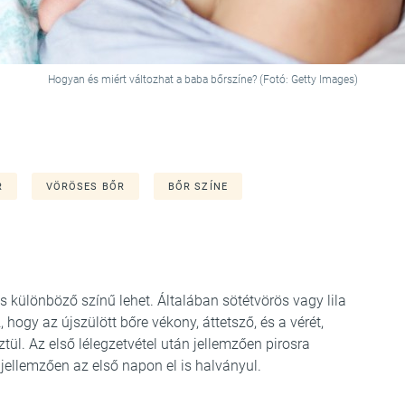
Hogyan és miért változhat a baba bőrszíne? (Fotó: Getty Images)
R
VÖRÖSES BŐR
BŐR SZÍNE
különböző színű lehet. Általában sötétvörös vagy lila
hogy az újszülött bőre vékony, áttetsző, és a vérét,
sztül. Az első lélegzetvétel után jellemzően pirosra
 jellemzően az első napon el is halványul.