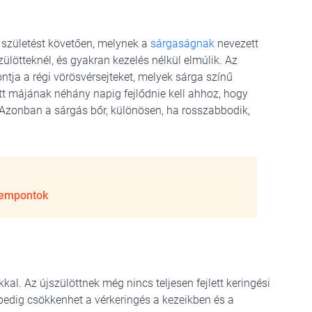
a születést követően, melynek a
sárgaságnak
nevezett
zülötteknél, és gyakran kezelés nélkül elmúlik. Az
ntja a régi vörösvérsejteket, melyek sárga színű
ött májának néhány napig fejlődnie kell ahhoz, hogy
. Azonban a sárgás bőr, különösen, ha rosszabbodik,
zempontok
kal. Az újszülöttnek még nincs teljesen fejlett keringési
 pedig csökkenhet a vérkeringés a kezeikben és a