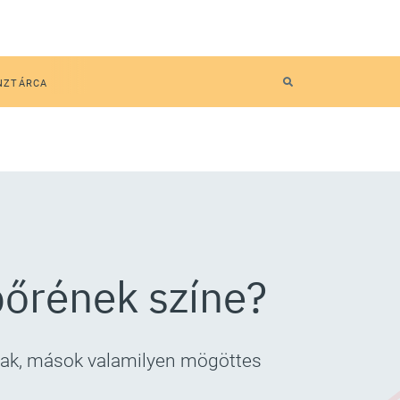
NZTÁRCA
bőrének színe?
isak, mások valamilyen mögöttes