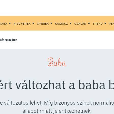
BABA
KISGYEREK
GYEREK
KAMASZ
CSALÁD
TREND
PÉ
őrének színe?
Baba
rt változhat a baba 
ne változatos lehet. Míg bizonyos színek normál
állapot miatt jelentkezhetnek.