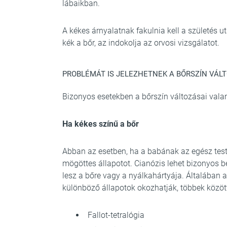
lábaikban.
A kékes árnyalatnak fakulnia kell a születés 
kék a bőr, az indokolja az orvosi vizsgálatot.
PROBLÉMÁT IS JELEZHETNEK A BŐRSZÍN VÁL
Bizonyos esetekben a bőrszín változásai valam
Ha kékes színű a bőr
Abban az esetben, ha a babának az egész testé
mögöttes állapotot. Cianózis lehet bizonyos 
lesz a bőre vagy a nyálkahártyája. Általában a
különböző állapotok okozhatják, többek között
Fallot-tetralógia