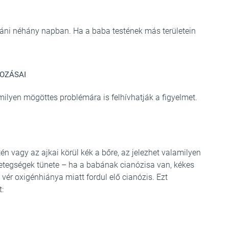
utáni néhány napban. Ha a baba testének más területein
TOZÁSAI
ilyen mögöttes problémára is felhívhatják a figyelmet.
n vagy az ajkai körül kék a bőre, az jelezhet valamilyen
betegségek tünete – ha a babának cianózisa van, kékes
 vér oxigénhiánya miatt fordul elő cianózis. Ezt
: