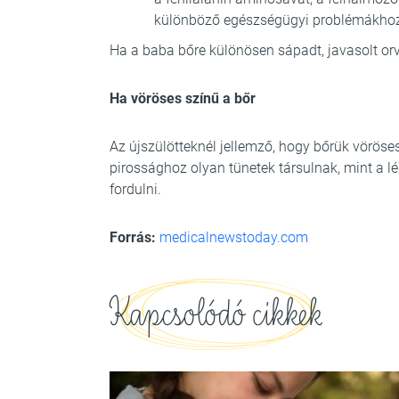
különböző egészségügyi problémákhoz
Ha a baba bőre különösen sápadt, javasolt orv
Ha vöröses színű a bőr
Az újszülötteknél jellemző, hogy bőrük vöröse
pirossághoz olyan tünetek társulnak, mint a l
fordulni.
Forrás:
medicalnewstoday.com
Kapcsolódó cikkek