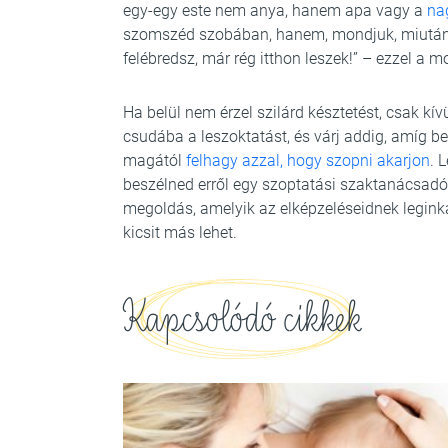
egy-egy este nem anya, hanem apa vagy a
na
szomszéd szobában, hanem, mondjuk, miután e
felébredsz, már rég itthon leszek!” – ezzel a m
Ha belül nem érzel szilárd késztetést, csak k
csudába a leszoktatást, és várj addig, amíg bel
magától
felhagy azzal, hogy szopni akarjon
. 
beszélned erről egy szoptatási szaktanácsadó
megoldás, amelyik az elképzeléseidnek legin
kicsit más lehet.
Kapcsolódó cikkek