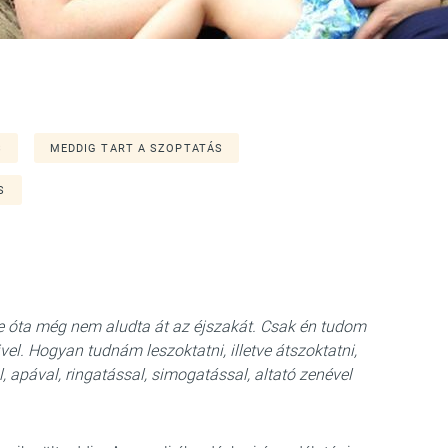
S
MEDDIG TART A SZOPTATÁS
S
e óta még nem aludta át az éjszakát. Csak én tudom
ivel. Hogyan tudnám leszoktatni, illetve átszoktatni,
 apával, ringatással, simogatással, altató zenével