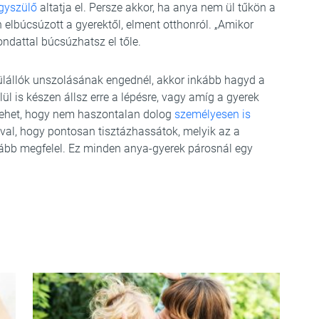
gyszülő
altatja el. Persze akkor, ha anya nem ül tűkön a
lbúcsúzott a gyerektől, elment otthonról. „Amikor
ondattal búcsúzhatsz el tőle.
ívülállók unszolásának engednél, akkor inkább hagyd a
ül is készen állsz erre a lépésre, vagy amíg a gyerek
Lehet, hogy nem haszontalan dolog
személyesen is
val, hogy pontosan tisztázhassátok, melyik az a
kább megfelel. Ez minden anya-gyerek párosnál egy