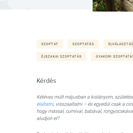
SZOPTAT
SZOPTATÁS
ELVÁLASZTÁ
ÉJSZAKAI SZOPTATÁS
GYAKORI SZOPTATÁ
Kérdés
Kétéves múlt májusban a kislányom, születés
elaltatni
, visszaaltatni – és egyedül csak a cic
hogy mással, cumival, babával, rongyocskával,
aludjon el?