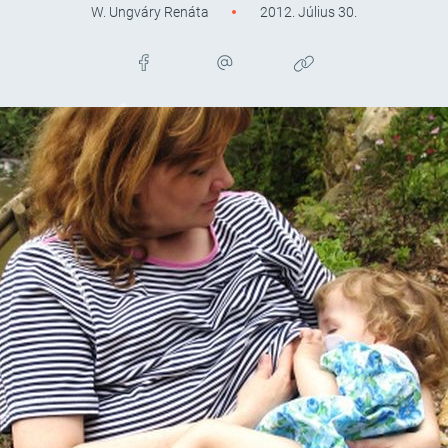
W. Ungváry Renáta
2012. Július 30.