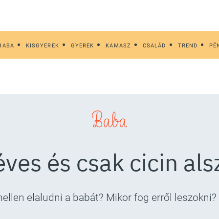
BABA
KISGYEREK
GYEREK
KAMASZ
CSALÁD
TREND
PÉ
Baba
éves és csak cicin alsz
ellen elaludni a babát? Mikor fog erről leszokni?