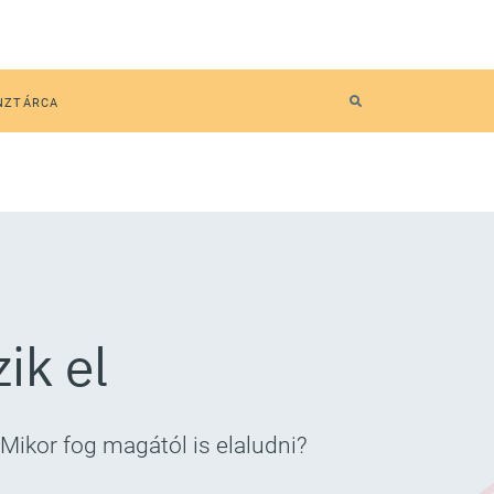
NZTÁRCA
ik el
 Mikor fog magától is elaludni?