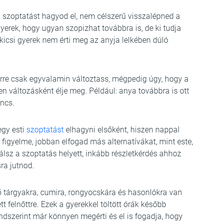
ós szoptatást hagyod el, nem célszerű visszalépned a
gyerek, hogy ugyan szopizhat továbbra is, de ki tudja
y kicsi gyerek nem érti meg az anyja lelkében dúló
erre csak egyvalamin változtass, mégpedig úgy, hogy a
 változásként élje meg. Például: anya továbbra is ott
incs.
egy esti
szoptatást
elhagyni elsőként, hiszen nappal
figyelme, jobban elfogad más alternatívákat, mint este,
álsz a szoptatás helyett, inkább részletkérdés ahhoz
sra jutnod.
ő tárgyakra, cumira, rongyocskára és hasonlókra van
 felnőttre. Ezek a gyerekkel töltött órák később
dszerint már könnyen megérti és el is fogadja, hogy