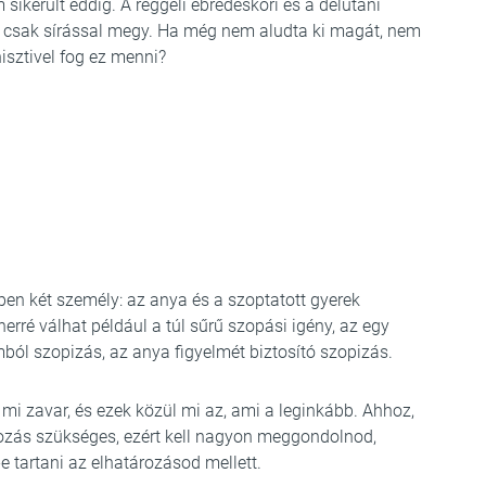
ikerült eddig. A reggeli ébredéskori és a délutáni
e csak sírással megy. Ha még nem aludta ki magát, nem
hisztivel fog ez menni?
pen két személy: az anya és a szoptatott gyerek
rré válhat például a túl sűrű szopási igény, az egy
ból szopizás, az anya figyelmét biztosító szopizás.
 zavar, és ezek közül mi az, ami a leginkább. Ahhoz,
tározás szükséges, ezért kell nagyon meggondolnod,
e tartani az elhatározásod mellett.