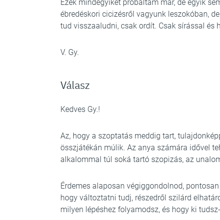
Ezek mindegyikét próbáltam már, de egyik sem s
ébredéskori cicizésről vagyunk leszokóban, d
tud visszaaludni, csak ordít. Csak sírással és 
V. Gy.
Válasz
Kedves Gy.!
Az, hogy a szoptatás meddig tart, tulajdonkép
összjátékán múlik. Az anya számára idővel tehe
alkalommal túl soká tartó szopizás, az unalom
Érdemes alaposan végiggondolnod, pontosan mi
hogy változtatni tudj, részedről szilárd elha
milyen lépéshez folyamodsz, és hogy ki tudsz-