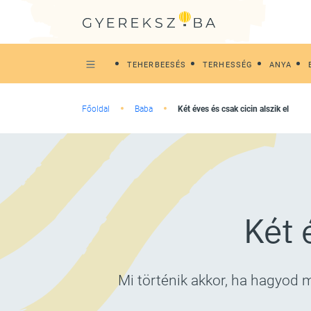
TEHERBEESÉS
TERHESSÉG
ANYA
Főoldal
Baba
Két éves és csak cicin alszik el
Két 
Mi történik akkor, ha hagyod m