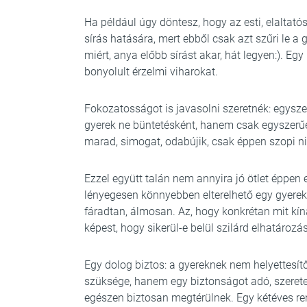
Ha például úgy döntesz, hogy az esti, elaltat
sírás hatására, mert ebből csak azt szűri le a 
miért, anya előbb sírást akar, hát legyen:). Eg
bonyolult érzelmi viharokat.
Fokozatosságot is javasolni szeretnék: egysz
gyerek ne büntetésként, hanem csak egyszerűen
marad, simogat, odabújik, csak éppen szopi n
Ezzel együtt talán nem annyira jó ötlet éppen 
lényegesen könnyebben elterelhető egy gyerek 
fáradtan, álmosan. Az, hogy konkrétan mit kín
képest, hogy sikerül-e belül szilárd elhatározá
Egy dolog biztos: a gyereknek nem helyettesít
szüksége, hanem egy biztonságot adó, szeretett
egészen biztosan megtérülnek. Egy kétéves ren