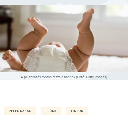
A pelenkázás fontos része a napnak (Fotó: Getty Images)
PELENKÁZÁS
TRÜKK
TIKTOK