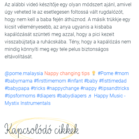
Az alábbi videó készítője egy olyan módszert ajánl, amivel
úgy veheted le az esetlegesen foltossá vált rugdalózót,
hogy nem kell a baba fején áthúznod. A másik trükkje egy
kicsit véleményesebb, az anya ugyanis a kisbaba
kapálózását szünteti meg azzal, hogy a pici kezeit
visszabújtatja a ruhácskába. Tény, hogy a kapálózás nem
mindig könnyíti meg egy tele pelus biztonságos
eltávolítását.
@pome.malaysia
Nappy changing tips
#Pome
#mom
#babymama
#firsttimemom
#infant
#baby
#fisttimedad
#babypapa
#tricks
#nappychange
#nappy
#tipsandtricks
#tipsformoms
#diapers
#babydiapers
♬ Happy Music -
Mystix Instrumentals
Kapcsolódó cikkek