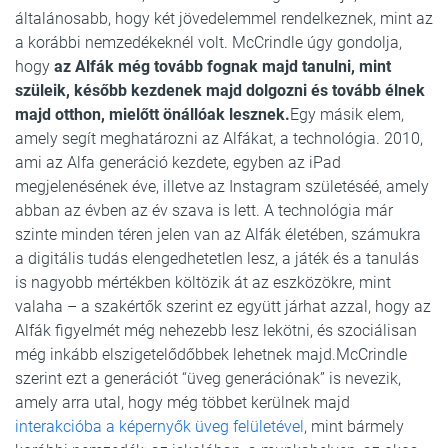
általánosabb, hogy két jövedelemmel rendelkeznek, mint az
a korábbi nemzedékeknél volt. McCrindle úgy gondolja,
hogy
az Alfák még tovább fognak majd tanulni, mint
szüleik, később kezdenek majd dolgozni és tovább élnek
majd otthon, mielőtt önállóak lesznek.
Egy másik elem,
amely segít meghatározni az Alfákat, a technológia. 2010,
ami az Alfa generáció kezdete, egyben az iPad
megjelenésének éve, illetve az Instagram születéséé, amely
abban az évben az év szava is lett. A technológia már
szinte minden téren jelen van az Alfák életében, számukra
a digitális tudás elengedhetetlen lesz, a játék és a tanulás
is nagyobb mértékben költözik át az eszközökre, mint
valaha – a szakértők szerint ez együtt járhat azzal, hogy az
Alfák figyelmét még nehezebb lesz lekötni, és szociálisan
még inkább elszigetelődőbbek lehetnek majd.McCrindle
szerint ezt a generációt “üveg generációnak” is nevezik,
amely arra utal, hogy még többet kerülnek majd
interakcióba a képernyők üveg felületével
, mint bármely