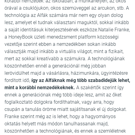
korábbi nemzedék: az iskolában, a munkahelyen, az okos
órával a csuklójukon, okos szemüveggel az arcukon, stb. A
technológia az Alfák számára már nem egy olyan dolog
lesz, amelyet el tudnak választani maguktól, sokkal inkább
a saját identitásuk kiterjesztésének eszköze.Natalie Franke,
a HoneyBook üzleti menedzsment platform közösségi
vezetője szerint ebben a nemzedékben sokan inkább
választják majd inkább a virtuális világot, mint a fizikait,
mert az sokkal kreatívabb a számukra. A technológiának
köszönhetően ennél a generációnál még jobban
lerövidülhet majd a vásárlásra, házimunkára, ügyintézésre
fordított idő,
így az Alfáknak még több szabadidejük lehet,
mint a korábbi nemzedékeknek.
A szakértők szerint így
ennek a generációnak még több ideje lesz, amit az őket
foglalkoztató dolgokra fordíthatnak, vagy arra, hogy
csupán a tanulás öröme miatt sajátítsanak el új dolgokat.
Franke szerint még az is lehet, hogy a hagyományos
oktatás helyett más módon tanulhassanak majd,
köszönhetően a technológiának, és ennek a szemléletnek