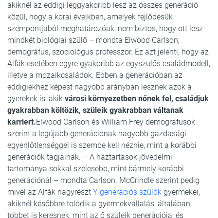
akiknél az eddigi leggyakoribb lesz az összes generáció
közül, hogy a korai éveikben, amelyek fejlődésük
szempontjából meghatározóak, nem biztos, hogy ott lesz
mindkét biológiai szülő – mondta Elwood Carlson,
demográfus, szociológus professzor. Ez azt jelenti, hogy az
Alfák esetében egyre gyakoribb az egyszülős családmodell,
illetve a mozaikcsaládok. Ebben a generációban az
eddigiekhez képest nagyobb arányban lesznek azok a
gyerekek is, akik
városi környezetben nőnek fel, családjuk
gyakrabban költözik, szüleik gyakrabban váltanak
karriert.
Elwood Carlson és William Frey demográfusok
szerint a legújabb generációnak nagyobb gazdasági
egyenlőtlenséggel is szembe kell néznie, mint a korábbi
generációk tagjainak. – A háztartások jövedelmi
tartománya sokkal szélesebb, mint bármely korábbi
generációnál – mondta Carlson. McCrindle szerint pedig
mivel az Alfák nagyrészt
Y generációs szülők
gyermekei,
akiknél későbbre tolódik a gyermekvállalás, általában
többet is keresnek, mint az ő szüleik generációja, és