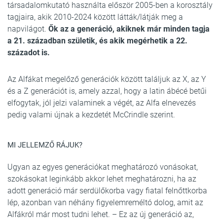
társadalomkutató használta először 2005-ben a korosztály
tagjaira, akik 2010-2024 között látták/látják meg a
napvilágot.
Ők az a generáció, akiknek már minden tagja
a 21. században születik, és akik megérhetik a 22.
századot is.
Az Alfákat megelőző generációk között találjuk az X, az Y
és a Z generációt is, amely azzal, hogy a latin ábécé betűi
elfogytak, jól jelzi valaminek a végét, az Alfa elnevezés
pedig valami újnak a kezdetét McCrindle szerint.
MI JELLEMZŐ RÁJUK?
Ugyan az egyes generációkat meghatározó vonásokat,
szokásokat leginkább akkor lehet meghatározni, ha az
adott generáció már serdülőkorba vagy fiatal felnőttkorba
lép, azonban van néhány figyelemreméltó dolog, amit az
Alfákról már most tudni lehet. – Ez az új generáció az,