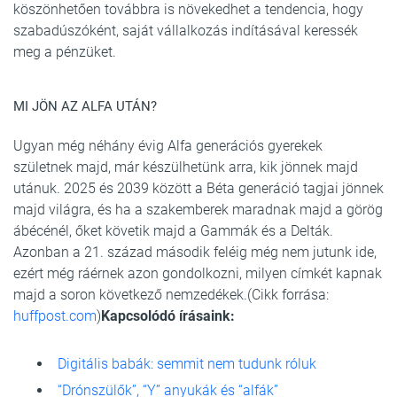
köszönhetően továbbra is növekedhet a tendencia, hogy
szabadúszóként, saját vállalkozás indításával keressék
meg a pénzüket.
MI JÖN AZ ALFA UTÁN?
Ugyan még néhány évig Alfa generációs gyerekek
születnek majd, már készülhetünk arra, kik jönnek majd
utánuk. 2025 és 2039 között a Béta generáció tagjai jönnek
majd világra, és ha a szakemberek maradnak majd a görög
ábécénél, őket követik majd a Gammák és a Delták.
Azonban a 21. század második feléig még nem jutunk ide,
ezért még ráérnek azon gondolkozni, milyen címkét kapnak
majd a soron következő nemzedékek.(Cikk forrása:
huffpost.com
)
Kapcsolódó írásaink:
Digitális babák: semmit nem tudunk róluk
“Drónszülők”, “Y” anyukák és “alfák”