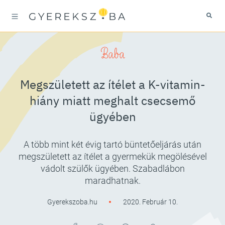
Baba
Megszületett az ítélet a K-vitamin-
hiány miatt meghalt csecsemő
ügyében
A több mint két évig tartó büntetőeljárás után
megszületett az ítélet a gyermekük megölésével
vádolt szülők ügyében. Szabadlábon
maradhatnak.
Gyerekszoba.hu
2020. Február 10.