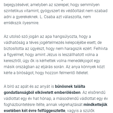
bejegyzésével, amelyben az szerepel, hogy semmilyen
szintetikus vitamint, gyógyszert és védőoltást nem szabad
adni a gyerekeknek. L. Csaba azt válaszolta, nem
emlékszik ilyesmire.
Az utolsó szó jogán az apa hangsúlyozta, hogy a
vádhatóság a téves jogértelmezés kelepcéjébe esett, de
biztosította az ügyészt, hogy nem haragszik ezért. Felhívta
a figyelmet, hogy amint Jézus is leszállhatott volna a
keresztről, úgy ők is kérhettek volna menedékjogot egy
másik országban az eljárás során. Az anya könnyek közt
kérte a bíróságot, hogy hozzon felmentő ítéletet.
A bíró az apát és az anyát is
bűnösnek találta
gondatlanságból elkövetett emberölésben
. Az elsőrendű
vádlottat egy év hat hónap, a másodrendű vádlottat egy év
fogházbüntetésre ítélte, annak végrehajtását
mindkettejük
esetében két évre felfüggesztette
, vagyis a szülők