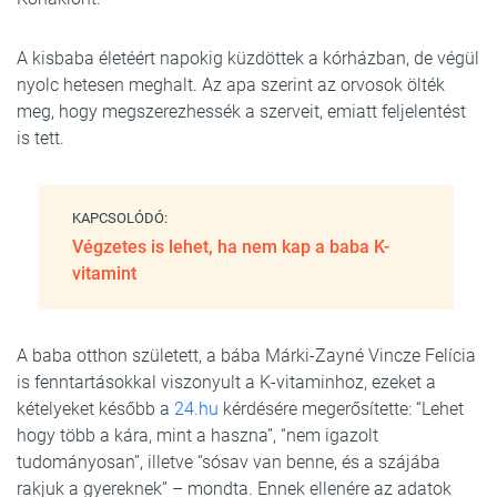
A kisbaba életéért napokig küzdöttek a kórházban, de végül
nyolc hetesen meghalt. Az apa szerint az orvosok ölték
meg, hogy megszerezhessék a szerveit, emiatt feljelentést
is tett.
KAPCSOLÓDÓ:
Végzetes is lehet, ha nem kap a baba K-
vitamint
A baba otthon született, a bába Márki-Zayné Vincze Felícia
is fenntartásokkal viszonyult a K-vitaminhoz, ezeket a
kételyeket később a
24.hu
kérdésére megerősítette: “Lehet
hogy több a kára, mint a haszna”, “nem igazolt
tudományosan”, illetve “sósav van benne, és a szájába
rakjuk a gyereknek” – mondta. Ennek ellenére az adatok