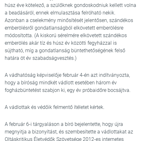
húsz éve kötelező, a szülőknek gondoskodniuk kellett volna
a beadásáról, ennek elmulasztása felróható nekik.
Azonban a cselekmény minősítését jelentősen, szándékos
emberölésről gondatlanságból elkövetett emberölésre
módosította. (A kiskorú sérelmére elkövetett szándékos
emberölés akár tíz és húsz év közötti fegyházzal is
sújtható, míg a gondatlanság büntethetőségének felső
határa öt év szabadságvesztés.)
A vádhatóság képviselője február 4-én azt indítványozta,
hogy a bíróság mindkét vádlott esetében három év
fogházbüntetést szabjon ki, egy év próbaidőre bocsájtva.
A vádlottak és védőik felmentő ítéletet kértek.
A február 6-i tárgyaláson a bíró bejelentette, hogy újra
megnyitja a bizonyítást, és szembesítette a vádlottakat az
Oltáskritikus Életvédők Szövetsége 2012-es internetes