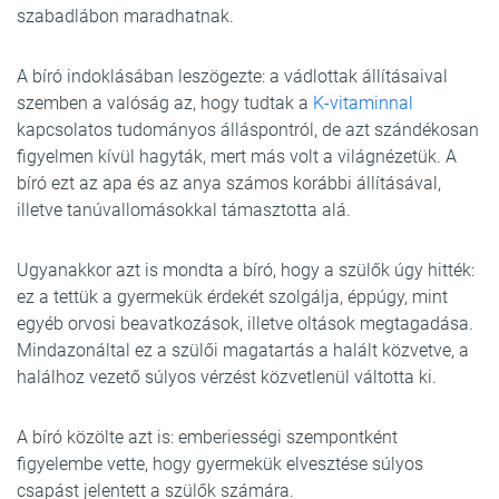
szabadlábon maradhatnak.
A bíró indoklásában leszögezte: a vádlottak állításaival
szemben a valóság az, hogy tudtak a
K-vitaminnal
kapcsolatos tudományos álláspontról, de azt szándékosan
figyelmen kívül hagyták, mert más volt a világnézetük. A
bíró ezt az apa és az anya számos korábbi állításával,
illetve tanúvallomásokkal támasztotta alá.
Ugyanakkor azt is mondta a bíró, hogy a szülők úgy hitték:
ez a tettük a gyermekük érdekét szolgálja, éppúgy, mint
egyéb orvosi beavatkozások, illetve oltások megtagadása.
Mindazonáltal ez a szülői magatartás a halált közvetve, a
halálhoz vezető súlyos vérzést közvetlenül váltotta ki.
A bíró közölte azt is: emberiességi szempontként
figyelembe vette, hogy gyermekük elvesztése súlyos
csapást jelentett a szülők számára.