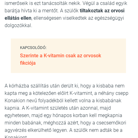
ismerőseik is ezt tanácsolták nekik. Végül a család egyik
barátja hívta ki a mentőt. A szülők
tiltakoztak az orvosi
ellátás ellen
, ellenségesen viselkedtek az egészségügyi
dolgozókkal.
KAPCSOLÓDÓ:
Szerinte a K-vitamin csak az orvosok
fikciója
A kórházba szállítás után derült ki, hogy a kisbaba nem
kapta meg a kötelezően előírt K-vitamint, a néhány csepp
Konakion nevű folyadékból kellett volna a kisbabának
kapnia. A K-vitamint születés után azonnal, majd
egyhetesen, majd egy hónapos korban kell megkapnia
minden babának, méghozzá azért, hogy a csecsemőkori
agyvérzés elkerülhető legyen. A szülők nem adták be a
Konakiont.