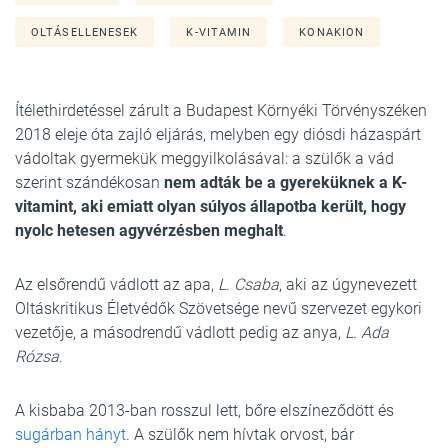
OLTÁSELLENESEK
K-VITAMIN
KONAKION
Ítélethirdetéssel zárult a Budapest Környéki Törvényszéken
2018 eleje óta zajló eljárás, melyben egy diósdi házaspárt
vádoltak gyermekük meggyilkolásával: a szülők a vád
szerint szándékosan
nem adták be a gyereküknek a K-
vitamint, aki emiatt olyan súlyos állapotba került, hogy
nyolc hetesen agyvérzésben meghalt
.
Az elsőrendű vádlott az apa,
L. Csaba
, aki az úgynevezett
Oltáskritikus Életvédők Szövetsége nevű szervezet egykori
vezetője, a másodrendű vádlott pedig az anya,
L. Ada
Rózsa
.
A kisbaba 2013-ban rosszul lett, bőre elszíneződött és
sugárban hányt
. A szülők nem hívtak orvost, bár