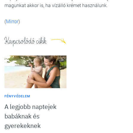
magunkat akkor is, ha vízálló krémet használunk.
(
Mirror
)
Kapcsolódó cikk
FÉNYVÉDELEM
A legjobb naptejek
babáknak és
gyerekeknek