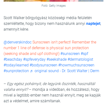
Fotó: Getty Images
Scott Walker bőrgyógyász közösségi média felületén
szemléltette, hogy bizony nem használunk annyi
naptejet
,
amennyit kéne.
@denverskindoc
Sunscreen isn't perfect! Remember the
number 1 line of defense is physical sun protection
(seeking shade and upf clothing!)
#sunscreen
#spf
#beachday
#spfeveryday
#seekshade
#dermatologist
#todayilearned
#bodysunscreen
#howmuchsunscreen
#sunprotection
♬ original sound - Dr. Scott Walter | Derm
–
Egy egész pohárnyit, de legyünk őszinték, használtál
valaha ennyit?
– mondja a videóban, és hozzáteszi, hogy
mivel a legtöbb ember nem használ ennyit, meg se kapják
azt a védelmet, amire számítanak.