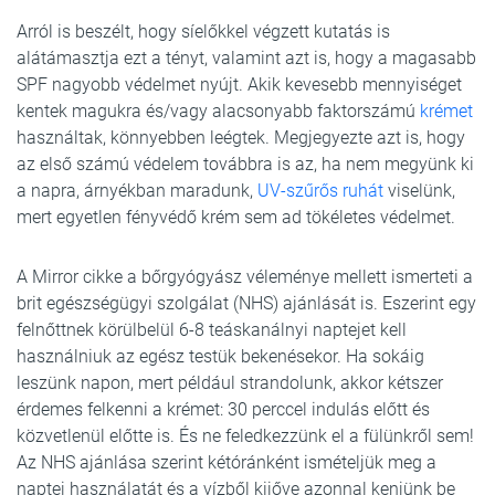
Arról is beszélt, hogy síelőkkel végzett kutatás is
alátámasztja ezt a tényt, valamint azt is, hogy a magasabb
SPF nagyobb védelmet nyújt. Akik kevesebb mennyiséget
kentek magukra és/vagy alacsonyabb faktorszámú
krémet
használtak, könnyebben leégtek. Megjegyezte azt is, hogy
az első számú védelem továbbra is az, ha nem megyünk ki
a napra, árnyékban maradunk,
UV-szűrős ruhát
viselünk,
mert egyetlen fényvédő krém sem ad tökéletes védelmet.
A Mirror cikke a bőrgyógyász véleménye mellett ismerteti a
brit egészségügyi szolgálat (NHS) ajánlását is. Eszerint egy
felnőttnek körülbelül 6-8 teáskanálnyi naptejet kell
használniuk az egész testük bekenésekor. Ha sokáig
leszünk napon, mert például strandolunk, akkor kétszer
érdemes felkenni a krémet: 30 perccel indulás előtt és
közvetlenül előtte is. És ne feledkezzünk el a fülünkről sem!
Az NHS ajánlása szerint kétóránként ismételjük meg a
naptej használatát és a vízből kijőve azonnal kenjünk be