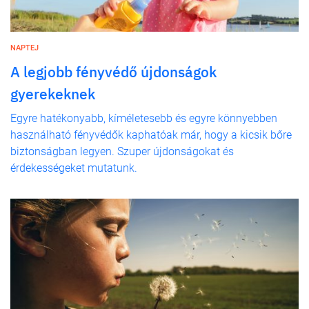
NAPTEJ
A legjobb fényvédő újdonságok
gyerekeknek
Egyre hatékonyabb, kíméletesebb és egyre könnyebben
használható fényvédők kaphatóak már, hogy a kicsik bőre
biztonságban legyen. Szuper újdonságokat és
érdekességeket mutatunk.