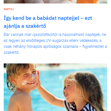
NAPTEJ
Így kend be a babádat naptejjel – ezt
ajánlja a szakértő
Bár vannak már újszülöttkortól is használható naptejek, ne
ez legyen az elsődleges UV-sugárzás elleni védekezés, a
csak néhány hónapos apróságok számára – figyelmeztet a
szakértő.