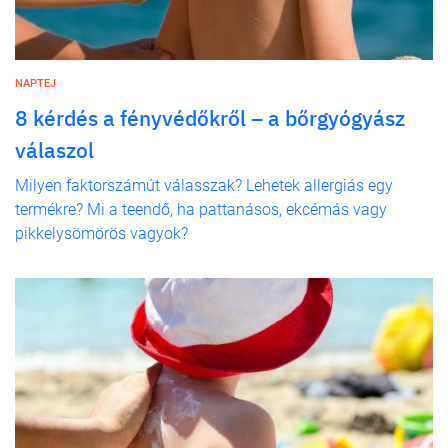
NAPTEJ
8 kérdés a fényvédőkről – a bőrgyógyász
válaszol
Milyen faktorszámút válasszak? Lehetek allergiás egy
termékre? Mi a teendő, ha pattanásos, ekcémás vagy
pikkelysömörös vagyok?