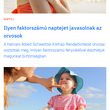
NAPTEJ
Ilyen faktorszámú naptejet javasolnak az
orvosok
A Hatvani Albert Schweitzer Kórház-Rendelőintézet orvosai
osztották meg, milyen faktorszámú fényvédővel érezhetjük
magunkat biztonságban.