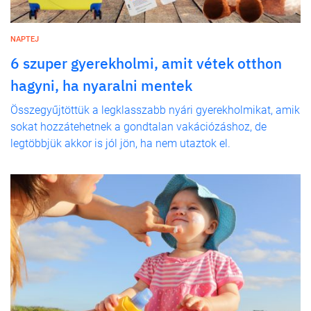
NAPTEJ
6 szuper gyerekholmi, amit vétek otthon
hagyni, ha nyaralni mentek
Összegyűjtöttük a legklasszabb nyári gyerekholmikat, amik
sokat hozzátehetnek a gondtalan vakációzáshoz, de
legtöbbjük akkor is jól jön, ha nem utaztok el.