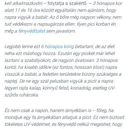
kell alkalmazkodni
– folytatja a szakértő. –
3 hónapos kor
alatt 11 és 16 óra között egyáltalán nem ajánlom, hogy
napra vigyük a babát. Az ő bőre még nagyon vékony, nem
tud védekezni a napsugárzás ellen. Ilyen pici korban én
még a
fényvédőzést
sem javaslom.
Legjobb lenne ezt
6 hónapos korig
betartani, de az élet
néha ezt máshogy hozza. Ezután egy picikét már lehet
lazítani a szabályokon, de nagyon óvatosan. 3 hónapos
kortól, ha kisebb időkre (ez fontos, hosszan tilos!) napra
visszük a babát, a fedetlen területekre bizony szükséges a
naptej. De ne egy szál pelusban vigyük a picit a napra:
legyen rajta kalap, könnyű felső, kisnadrág, esetleg UV-
szűrős ruhácska.
És nem csak a napon, hanem árnyékban is – főleg, ha
mondjuk egy fa árnyékában altatjuk a picit. Ez nem biztosít
tökéletes UV-védelmet, és fényvédő nélkül megeshet, hogy