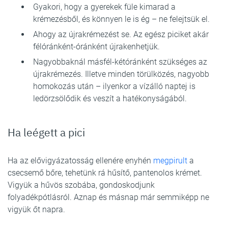
Gyakori, hogy a gyerekek füle kimarad a
krémezésből, és könnyen le is ég – ne felejtsük el.
Ahogy az újrakrémezést se. Az egész piciket akár
félóránként-óránként újrakenhetjük.
Nagyobbaknál másfél-kétóránként szükséges az
újrakrémezés. Illetve minden törülközés, nagyobb
homokozás után – ilyenkor a vízálló naptej is
ledörzsölődik és veszít a hatékonyságából.
Ha leégett a pici
Ha az elővigyázatosság ellenére enyhén
megpirult
a
csecsemő bőre, tehetünk rá hűsítő, pantenolos krémet.
Vigyük a hűvös szobába, gondoskodjunk
folyadékpótlásról. Aznap és másnap már semmiképp ne
vigyük őt napra.