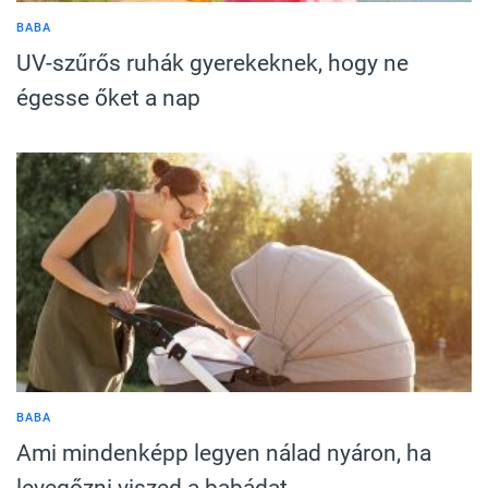
BABA
UV-szűrős ruhák gyerekeknek, hogy ne
égesse őket a nap
BABA
Ami mindenképp legyen nálad nyáron, ha
levegőzni viszed a babádat