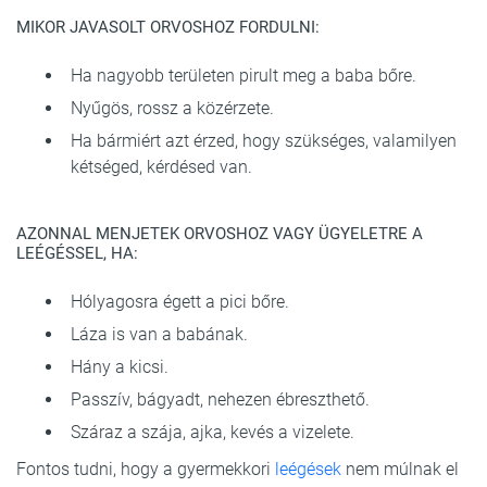
MIKOR JAVASOLT ORVOSHOZ FORDULNI:
Ha nagyobb területen pirult meg a baba bőre.
Nyűgös, rossz a közérzete.
Ha bármiért azt érzed, hogy szükséges, valamilyen
kétséged, kérdésed van.
AZONNAL MENJETEK ORVOSHOZ VAGY ÜGYELETRE A
LEÉGÉSSEL, HA:
Hólyagosra égett a pici bőre.
Láza is van a babának.
Hány a kicsi.
Passzív, bágyadt, nehezen ébreszthető.
Száraz a szája, ajka, kevés a vizelete.
Fontos tudni, hogy a gyermekkori
leégések
nem múlnak el