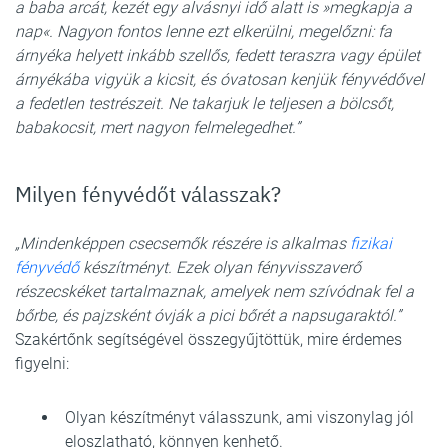
a baba arcát, kezét egy alvásnyi idő alatt is »megkapja a
nap«. Nagyon fontos lenne ezt elkerülni, megelőzni: fa
árnyéka helyett inkább szellős, fedett teraszra vagy épület
árnyékába vigyük a kicsit, és óvatosan kenjük fényvédővel
a fedetlen testrészeit. Ne takarjuk le teljesen a bölcsőt,
babakocsit, mert nagyon felmelegedhet.”
Milyen fényvédőt válasszak?
„Mindenképpen csecsemők részére is alkalmas
fizikai
fényvédő
készítményt. Ezek olyan fényvisszaverő
részecskéket tartalmaznak, amelyek nem szívódnak fel a
bőrbe, és pajzsként óvják a pici bőrét a napsugaraktól.”
Szakértőnk segítségével összegyűjtöttük, mire érdemes
figyelni:
Olyan készítményt válasszunk, ami viszonylag jól
eloszlatható, könnyen kenhető.