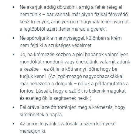
Ne akarjuk addig dörzsölni, amíg a fehér réteg el
nem tűnik – bár vannak már olyan fizikai fényvédő
készítmények, amelyek nem hagynak fehér nyomot,
a legtöbbtől azért „fehér marad a gyerek”.
Ne spóroljunk a mennyiséggel, különben a krém
nem fejti ki a szükséges védelmet.
Jó, ha krémezés közben a pici babának valamilyen
mondókát mondunk vagy énekelünk, valamit adunk
a kezébe – ez őt le is köti annyi időre, hogy be
tudjuk kenni. (Az izgő-mozgó nagyobbacskákkal
már nehezebb a dolgunk – náluk a példamutatás a
fontos. Lássák, hogy a szülők is bekenik magukat,
és esetleg ők is segítsenek nekik.)
Fél órával azelőtt történjen meg a krémezés, hogy
kimennétek a napra.
Az arcon legyünk óvatosak, a szem környéke
maradjon ki.