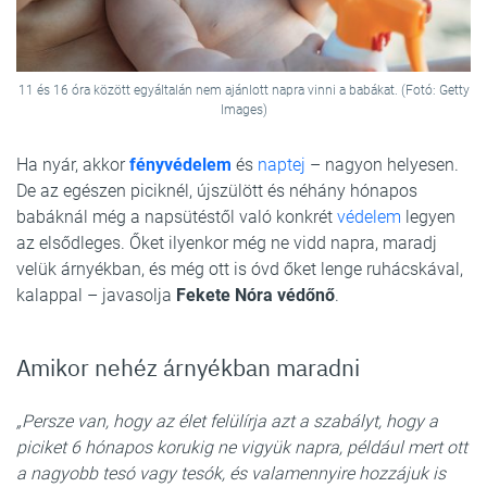
11 és 16 óra között egyáltalán nem ajánlott napra vinni a babákat. (Fotó: Getty
Images)
Ha nyár, akkor
fényvédelem
és
naptej
– nagyon helyesen.
De az egészen piciknél, újszülött és néhány hónapos
babáknál még a napsütéstől való konkrét
védelem
legyen
az elsődleges. Őket ilyenkor még ne vidd napra, maradj
velük árnyékban, és még ott is óvd őket lenge ruhácskával,
kalappal – javasolja
Fekete Nóra védőnő
.
Amikor nehéz árnyékban maradni
„Persze van, hogy az élet felülírja azt a szabályt, hogy a
piciket 6 hónapos korukig ne vigyük napra, például mert ott
a nagyobb tesó vagy tesók, és valamennyire hozzájuk is