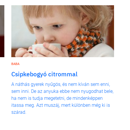
BABA
Csipkebogyó citrommal
A náthás gyerek nyűgös, és nem kíván sem enni,
sem inni. De az anyuka ebbe nem nyugodhat bele,
ha nem is tudja megetetni, de mindenképpen
itassa meg. Azt muszáj, mert különben még ki is
szárad.