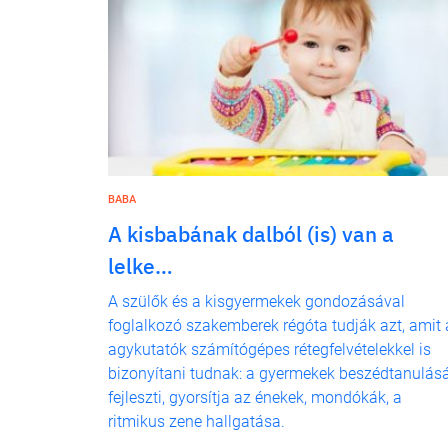
BABA
A kisbabának dalból (is) van a
lelke…
A szülők és a kisgyermekek gondozásával
foglalkozó szakemberek régóta tudják azt, amit 
agykutatók számítógépes rétegfelvételekkel is
bizonyítani tudnak: a gyermekek beszédtanulás
fejleszti, gyorsítja az énekek, mondókák, a
ritmikus zene hallgatása.