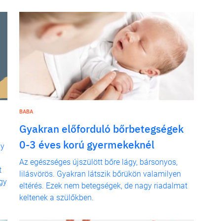
BABA
Gyakran előforduló bőrbetegségek
0-3 éves korú gyermekeknél
gy
Az egészséges újszülött bőre lágy, bársonyos,
t
lilásvörös. Gyakran látszik bőrükön valamilyen
gy
eltérés. Ezek nem betegségek, de nagy riadalmat
keltenek a szülőkben.