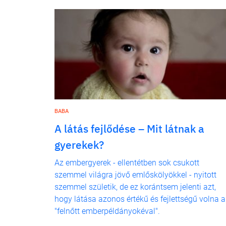
BABA
A látás fejlődése – Mit látnak a
gyerekek?
Az embergyerek - ellentétben sok csukott
szemmel világra jövő emlőskölyökkel - nyitott
szemmel születik, de ez korántsem jelenti azt,
hogy látása azonos értékű és fejlettségű volna a
"felnőtt emberpéldányokéval".