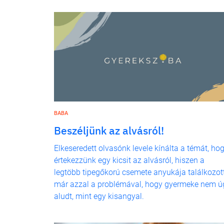
BABA
Beszéljünk az alvásról!
Elkeseredett olvasónk levele kínálta a témát, ho
értekezzünk egy kicsit az alvásról, hiszen a
legtöbb tipegőkorú csemete anyukája találkozot
már azzal a problémával, hogy gyermeke nem ú
aludt, mint egy kisangyal.