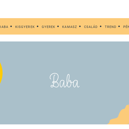
BABA
KISGYEREK
GYEREK
KAMASZ
CSALÁD
TREND
PÉ
Baba