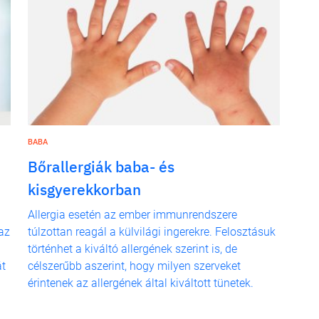
BABA
Bőrallergiák baba- és
kisgyerekkorban
Allergia esetén az ember immunrendszere
az
túlzottan reagál a külvilági ingerekre. Felosztásuk
történhet a kiváltó allergének szerint is, de
át
célszerűbb aszerint, hogy milyen szerveket
érintenek az allergének által kiváltott tünetek.