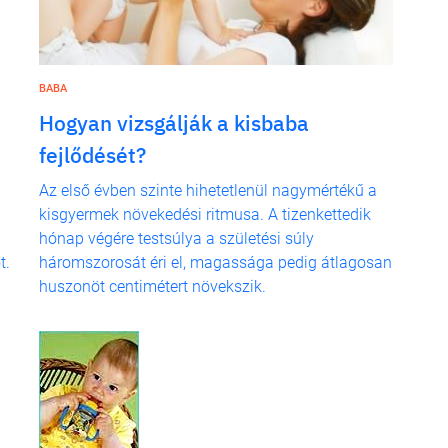
BABA
Hogyan vizsgálják a kisbaba
fejlődését?
Az első évben szinte hihetetlenül nagymértékű a
kisgyermek növekedési ritmusa. A tizenkettedik
hónap végére testsúlya a születési súly
t.
háromszorosát éri el, magassága pedig átlagosan
huszonöt centimétert növekszik.