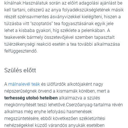
kínálnak.Használatuk során az előírt adagolási ajánlást be
kell tartani, célszerű az anya folyadékszükségletének másik
részét szénsavmentes ásványvizekkel kielégíteni, hiszen a
túlzásba vitt “szoptatós” tea fogyasztásának egyik jele
lehet a kisbaba gyakori, híg széklete a pelenkában. A
teakeverék bármely összetevőjével szemben tapasztalt
túlérzékenységi reakció esetén a tea további alkalmazása
felfüggesztendő.
Szülés előtt
A
málnalevél teák
és ülőfürdők alkotójaként nagy
népszerűségnek örvend a kismamák körében, mert a
terhesség utolsó heteiben
alkalmazva a szülés
megkönnyítését teszi lehetővé.Cserzőanyag-tartalma révén
alkalmas még enyhe lefolyású hasmenések
megszüntetésére, ebből következően székletürítési
nehézségekkel küzdő várandós anyukák esetében