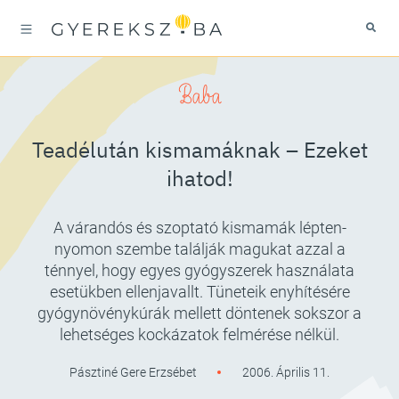
Baba
Teadélután kismamáknak – Ezeket
ihatod!
A várandós és szoptató kismamák lépten-
nyomon szembe találják magukat azzal a
ténnyel, hogy egyes gyógyszerek használata
esetükben ellenjavallt. Tüneteik enyhítésére
gyógynövénykúrák mellett döntenek sokszor a
lehetséges kockázatok felmérése nélkül.
Pásztiné Gere Erzsébet
2006. Április 11.