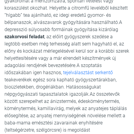
gyakorolhat a méhizomzatra, spontán vetélést vagy
koraszülést okozhat. Helyette a citromfű leveléből készített
“hígabb” tea ajánlható, ez idegi eredetű gyomor- és
bélpanaszok, alvászavarok gyógyítására használható.A
depresszió súlyosabb formáinak gyógyítása kizárólag
szakorvosi feladat
, az előírt gyógyszerek szedése a
legtöbb esetben még terhesség alatt sem hagyható el, az
előny és kockázat mérlegelésével kerül sor a korábbi szerek
helyettesítésére vagy a már elrendelt készítmények új
adagolási rendjének bevezetésére.A szoptatás
időszakában igen hasznos,
tejelválasztást serkentő
teakeverékek egész sora kapható gyógyszertárakban,
bioüzletekben, drogériákban. Hatásosságukat
népgyógyászati tapasztalatok igazolják.Az összetevők
között szerepelhet az ánizstermés, édesköménytermés,
köménytermés, kamillavirág, melyek az anyatejes táplálás
elősegítése, az anyatej mennyiségének növelése mellett a
baba-mama emésztési zavarainak enyhítésére
(teltségérzetre, szélgörcsre) is megoldást