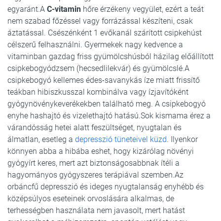
egyaránt.A
C-vitamin
hőre érzékeny vegyület, ezért a teát
nem szabad főzéssel vagy forrázással készíteni, csak
áztatással. Csészénként 1 evőkanál szárított csipkehúst
célszerű felhasználni. Gyermekek nagy kedvence a
vitaminban gazdag friss gyümölcshúsból házilag előállított
csipkebogyódzsem (hecsedlilekvár) és gyümölcslé.A
csipkebogyó kellemes édes-savanykás íze miatt frissítő
teákban hibiszkusszal kombinálva vagy ízjavítóként
gyógynövénykeverékekben található meg. A csipkebogyó
enyhe hashajtó és vizelethajtó hatású.Sok kismama érez a
várandósság hetei alatt feszültséget, nyugtalan és
álmatlan, esetleg a
depresszió tüneteivel küzd
. Ilyenkor
könnyen abba a hibába eshet, hogy kizárólag növényi
gyógyírt keres, mert azt biztonságosabbnak ítéli a
hagyományos gyógyszeres terápiával szemben.Az
orbáncfű depresszió és ideges nyugtalanság enyhébb és
középsúlyos eseteinek orvoslására alkalmas, de
terhességben használata nem javasolt, mert hatást