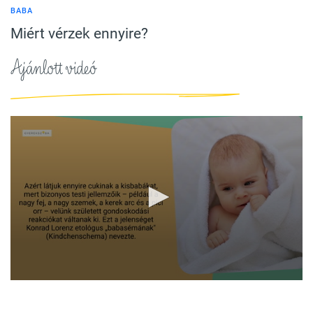
BABA
Miért vérzek ennyire?
Ajánlott videó
0
seconds
of