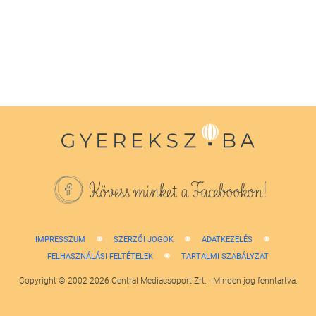
1
minute,
38
seconds
Kövess minket a Facebookon!
IMPRESSZUM
SZERZŐI JOGOK
ADATKEZELÉS
FELHASZNÁLÁSI FELTÉTELEK
TARTALMI SZABÁLYZAT
Copyright © 2002-2026 Central Médiacsoport Zrt. - Minden jog fenntartva.