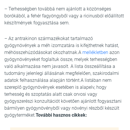
– Terhességben továbbá nem ajánlott a közönséges
borókából, a fehér fagyöngyből vagy a ricinusból előállított
készítmények fogyasztása sem.
– Az antrakinon származékokat tartalmazó
gyógynövények a méh izomzatára is kifejthetnek hatást,
méhösszehúzódásokat okozhatnak.A
mellékletben
azon
gyógynövényeket foglaltuk össze, melyek terhességben
való alkalmazása nem javasolt. A lista összeállítása a
tudomány jelenlegi állásának megfelelően, szakirodalmi
adatok felhasználása alapján történt.A listában nem
szereplő gyógynövények esetében is alapelv, hogy
terhesség és szoptatás alatt csak orvosi vagy
gyógyszerészi konzultációt követően ajánlott fogyasztani
bármilyen gyógynövényből vagy növényi részből készült
gyógyterméket.
További hasznos cikkek: