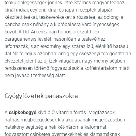
teakülönlegességek jönnek létre.Számos magyar teaház
kínál indiai, ceyloni, kínai és japán receptek alapján
készített teákat, teakeverékeket: a rózsatea, az oolong, a
bancha csak néhány a kipróbálásra váró ínyencségek
közül. A Dél-Amerikában honos örökzöld Ilex
paraguariensis levelét, hasonlóan a tealevélhez,
leforrázzák, s az eredmény egy száraz ízű, élénkítő hatású
ital.Ne feledjük azonban: amíg egy csészényi tea gondtalan
élvezetet jelent az új ízek világában, nagy mennyiségben
rendszeresen történő fogyasztásuk a koffeintartalom miatt
nem javasolt terhesség alatt.
Gyógyfőzetek panaszokra
A
csipkebogyó
kiváló C-vitamin forrás. Megfázások,
náthás megbetegedések kialakulásának megelőzésében
hatékony segítség a heti két-három alkalommal
fogyasztott csipketea gyermekeknek és kismamáknak