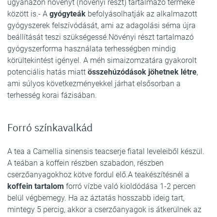
ugyanazon növényt (növényi részt) tartalmazó terméke
között is.- A
gyógyteák
befolyásolhatják az alkalmazott
gyógyszerek felszívódását, ami az adagolási séma újra
beállítását teszi szükségessé.Növényi részt tartalmazó
gyógyszerforma használata terhességben mindig
körültekintést igényel. A méh simaizomzatára gyakorolt
potenciális hatás miatt
összehúzódások jöhetnek létre
,
ami súlyos következményekkel járhat elsősorban a
terhesség korai fázisában.
Forró színkavalkád
A tea a Camellia sinensis teacserje fiatal leveleiből készül.
A teában a koffein részben szabadon, részben
cserzőanyagokhoz kötve fordul elő.A teakészítésnél a
koffein tartalom
forró vízbe való kioldódása 1-2 percen
belül végbemegy. Ha az áztatás hosszabb ideig tart,
mintegy 5 percig, akkor a cserzőanyagok is átkerülnek az