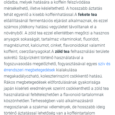
oldatba, melyek hatására a koffein felszívódása
mérsékelhető, illetve késleltethető. A hosszabb áztatás
tehát egyenlő a kisebb koffeinhatással.A
fekete tea
előállításánál fermentációs eljárást alkalmaznak, és ezzel
számos jótékony hatású vegyületet távolítanak el a
növényből. A zöld tea ezzel ellentétben megőrzi a hasznos
anyagok sokaságát, tartalmaz vitaminokat, fluoridot,
magnéziumot, kalciumot, cinket, flavonoidokat valamint
koffeint, cserzőanyagokat.A
zöld tea
felhasználási területe
sokrétű: Szájvízként történő használatával a
fogszuvasodás megelőzhető, fogyasztásával egyes
szív és
érrendszeri megbetegedések
kialakulása
megakadályozható, koleszterinszint csökkentő hatású.
Rákos megbetegedések előfordulásának gyakorisága
japán kísérleti eredmények szerint csökkenthető a zöld tea
használatával feltételezhetően a flavonoid-tartalomnak
köszönhetően.Terhességben való alkalmazásáról
megoszlanak a szakmai vélemények, de hosszabb ideig
történő áztatással lehetőség van a koffeintartalom