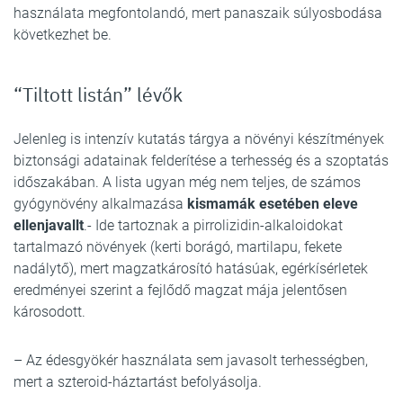
használata megfontolandó, mert panaszaik súlyosbodása
következhet be.
“Tiltott listán” lévők
Jelenleg is intenzív kutatás tárgya a növényi készítmények
biztonsági adatainak felderítése a terhesség és a szoptatás
időszakában. A lista ugyan még nem teljes, de számos
gyógynövény alkalmazása
kismamák esetében eleve
ellenjavallt
.- Ide tartoznak a pirrolizidin-alkaloidokat
tartalmazó növények (kerti borágó, martilapu, fekete
nadálytő), mert magzatkárosító hatásúak, egérkísérletek
eredményei szerint a fejlődő magzat mája jelentősen
károsodott.
– Az édesgyökér használata sem javasolt terhességben,
mert a szteroid-háztartást befolyásolja.