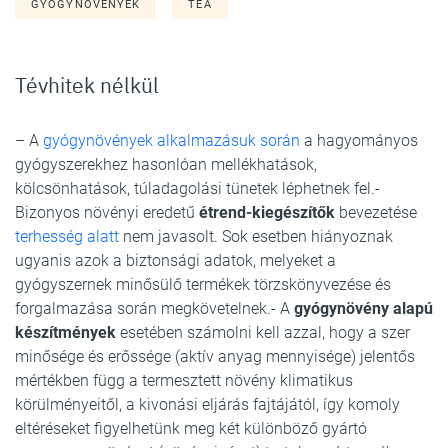
GYÓGYNÖVÉNYEK
TEA
Tévhitek nélkül
– A
gyógynövények alkalmazásuk során
a hagyományos
gyógyszerekhez hasonlóan mellékhatások,
kölcsönhatások, túladagolási tünetek léphetnek fel.-
Bizonyos növényi eredetű
étrend-kiegészítők
bevezetése
terhesség alatt
nem javasolt. Sok esetben hiányoznak
ugyanis azok a biztonsági adatok, melyeket a
gyógyszernek minősülő termékek törzskönyvezése és
forgalmazása során megkövetelnek.- A
gyógynövény alapú
készítmények
esetében számolni kell azzal, hogy a szer
minősége és erőssége (aktív anyag mennyisége) jelentős
mértékben függ a termesztett növény klimatikus
körülményeitől, a kivonási eljárás fajtájától, így komoly
eltéréseket figyelhetünk meg két különböző gyártó