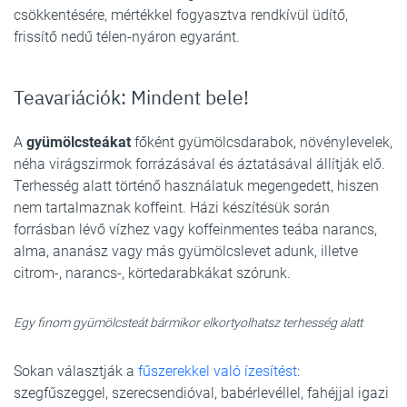
csökkentésére, mértékkel fogyasztva rendkívül üdítő,
frissítő nedű télen-nyáron egyaránt.
Teavariációk: Mindent bele!
A
gyümölcsteákat
főként gyümölcsdarabok, növénylevelek,
néha virágszirmok forrázásával és áztatásával állítják elő.
Terhesség alatt történő használatuk megengedett, hiszen
nem tartalmaznak koffeint. Házi készítésük során
forrásban lévő vízhez vagy koffeinmentes teába narancs,
alma, ananász vagy más gyümölcslevet adunk, illetve
citrom-, narancs-, körtedarabkákat szórunk.
Egy finom gyümölcsteát bármikor elkortyolhatsz terhesség alatt
Sokan választják a
fűszerekkel való ízesítést
:
szegfűszeggel, szerecsendióval, babérlevéllel, fahéjjal igazi