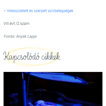
–
Veleszületett és szerzett szívbetegségek
VIII.évf./2.szám
Forrás: Anyák Lapja
Kapcsolódó cikkek