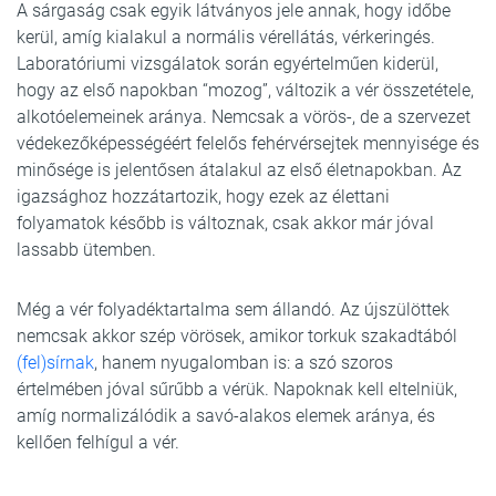
A sárgaság csak egyik látványos jele annak, hogy időbe
kerül, amíg kialakul a normális vérellátás, vérkeringés.
Laboratóriumi vizsgálatok során egyértelműen kiderül,
hogy az első napokban “mozog”, változik a vér összetétele,
alkotóelemeinek aránya. Nemcsak a vörös-, de a szervezet
védekezőképességéért felelős fehérvérsejtek mennyisége és
minősége is jelentősen átalakul az első életnapokban. Az
igazsághoz hozzátartozik, hogy ezek az élettani
folyamatok később is változnak, csak akkor már jóval
lassabb ütemben.
Még a vér folyadéktartalma sem állandó. Az újszülöttek
nemcsak akkor szép vörösek, amikor torkuk szakadtából
(fel)sírnak
, hanem nyugalomban is: a szó szoros
értelmében jóval sűrűbb a vérük. Napoknak kell eltelniük,
amíg normalizálódik a savó-alakos elemek aránya, és
kellően felhígul a vér.