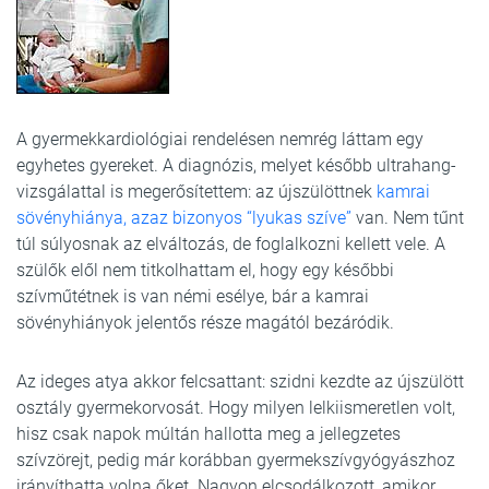
A gyermekkardiológiai rendelésen nemrég láttam egy
egyhetes gyereket. A diagnózis, melyet később ultrahang-
vizsgálattal is megerősítettem: az újszülöttnek
kamrai
sövényhiánya, azaz bizonyos “lyukas szíve”
van. Nem tűnt
túl súlyosnak az elváltozás, de foglalkozni kellett vele. A
szülők elől nem titkolhattam el, hogy egy későbbi
szívműtétnek is van némi esélye, bár a kamrai
sövényhiányok jelentős része magától bezáródik.
Az ideges atya akkor felcsattant: szidni kezdte az újszülött
osztály gyermekorvosát. Hogy milyen lelkiismeretlen volt,
hisz csak napok múltán hallotta meg a jellegzetes
szívzörejt, pedig már korábban gyermekszívgyógyászhoz
irányíthatta volna őket. Nagyon elcsodálkozott, amikor