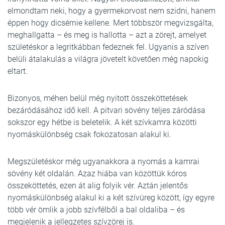
elmondtam neki, hogy a gyermekorvost nem szidni, hanem
éppen hogy dicsérnie kellene. Mert többször megvizsgálta,
meghallgatta – és meg is hallotta – azt a zörejt, amelyet
születéskor a legritkábban fedeznek fel. Ugyanis a szíven
belüli átalakulás a világra jövetelt követően még napokig
eltart.
Bizonyos, méhen belül még nyitott összeköttetések
bezáródásához idő kell. A pitvari sövény teljes záródása
sokszor egy hétbe is beletelik. A két szívkamra közötti
nyomáskülönbség csak fokozatosan alakul ki.
Megszületéskor még ugyanakkora a nyomás a kamrai
sövény két oldalán. Azaz hiába van közöttük kóros
összeköttetés, ezen át alig folyik vér. Aztán jelentős
nyomáskülönbség alakul ki a két szívüreg között, így egyre
több vér ömlik a jobb szívfélből a bal oldaliba – és
megjelenik a jellegzetes szívzörej is.