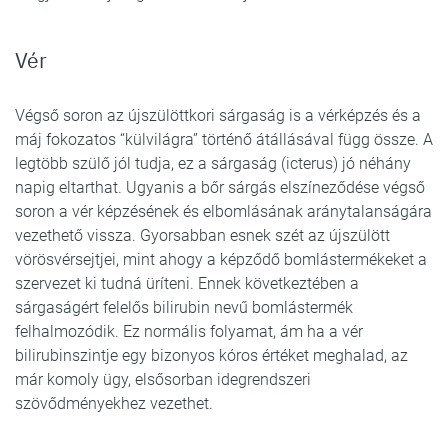
Vér
Végső soron az újszülöttkori sárgaság is a vérképzés és a
máj fokozatos “külvilágra” történő átállásával függ össze. A
legtöbb szülő jól tudja, ez a sárgaság (icterus) jó néhány
napig eltarthat. Ugyanis a bőr sárgás elszíneződése végső
soron a vér képzésének és elbomlásának aránytalanságára
vezethető vissza. Gyorsabban esnek szét az újszülött
vörösvérsejtjei, mint ahogy a képződő bomlástermékeket a
szervezet ki tudná üríteni. Ennek következtében a
sárgaságért felelős bilirubin nevű bomlástermék
felhalmozódik. Ez normális folyamat, ám ha a vér
bilirubinszintje egy bizonyos kóros értéket meghalad, az
már komoly ügy, elsősorban idegrendszeri
szövődményekhez vezethet.