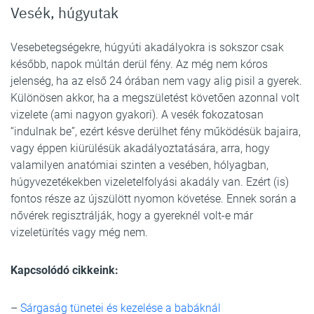
Vesék, húgyutak
Vesebetegségekre, húgyúti akadályokra is sokszor csak
később, napok múltán derül fény. Az még nem kóros
jelenség, ha az első 24 órában nem vagy alig pisil a gyerek.
Különösen akkor, ha a megszületést követően azonnal volt
vizelete (ami nagyon gyakori). A vesék fokozatosan
“indulnak be”, ezért késve derülhet fény működésük bajaira,
vagy éppen kiürülésük akadályoztatására, arra, hogy
valamilyen anatómiai szinten a vesében, hólyagban,
húgyvezetékekben vizeletelfolyási akadály van. Ezért (is)
fontos része az újszülött nyomon követése. Ennek során a
nővérek regisztrálják, hogy a gyereknél volt-e már
vizeletürítés vagy még nem.
Kapcsolódó cikkeink:
–
Sárgaság tünetei és kezelése a babáknál