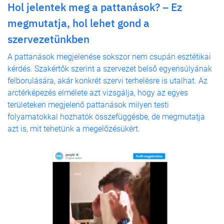
Hol jelentek meg a pattanások? – Ez
megmutatja, hol lehet gond a
szervezetünkben
A pattanások megjelenése sokszor nem csupán esztétikai
kérdés. Szakértők szerint a szervezet belső egyensúlyának
felborulására, akár konkrét szervi terhelésre is utalhat. Az
arctérképezés elmélete azt vizsgálja, hogy az egyes
területeken megjelenő pattanások milyen testi
folyamatokkal hozhatók összefüggésbe, de megmutatja
azt is, mit tehetünk a megelőzésükért.