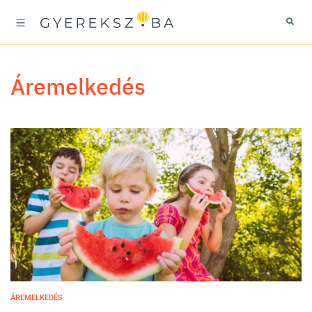
áremelkedés
ÁREMELKEDÉS