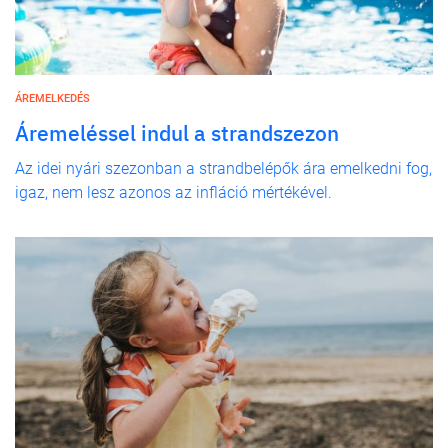
ÁREMELKEDÉS
Áremeléssel indul a strandszezon
Az idei nyári szezonban a strandbelépők ára emelkedni fog,
igaz, nem lesz azonos az infláció mértékével.