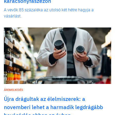
karácsonyfaszezon
A vevők 85 százaléka az utolsó két hétre hagyja a
vásárlást.
ÁREMELKEDÉS
Újra drágultak az élelmiszerek: a
novemberi lehet a harmadik legdrágább