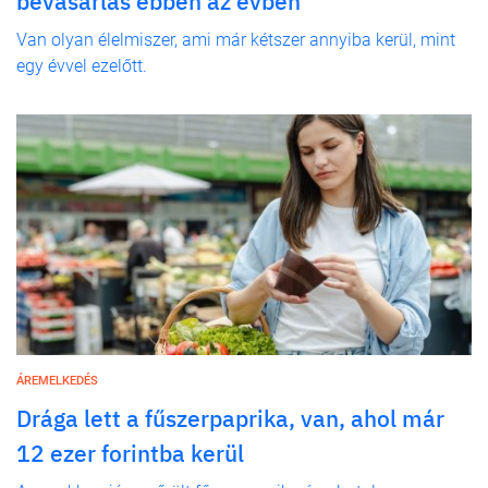
bevásárlás ebben az évben
Van olyan élelmiszer, ami már kétszer annyiba kerül, mint
egy évvel ezelőtt.
ÁREMELKEDÉS
Drága lett a fűszerpaprika, van, ahol már
12 ezer forintba kerül