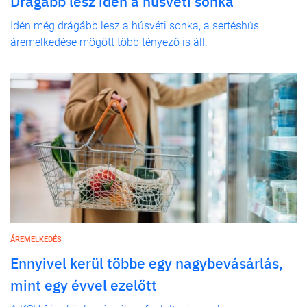
Drágább lesz idén a húsvéti sonka
Idén még drágább lesz a húsvéti sonka, a sertéshús
áremelkedése mögött több tényező is áll.
ÁREMELKEDÉS
Ennyivel kerül többe egy nagybevásárlás,
mint egy évvel ezelőtt