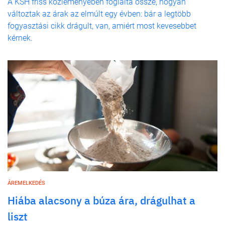
A KSH friss közleményében foglalta össze, hogyan
változtak az árak az elmúlt egy évben: bár a legtöbb
fogyasztási cikk drágult, van, amiért most kevesebbet
kérnek.
ÁREMELKEDÉS
Hiába alacsony a búza ára, drágulhat a
liszt