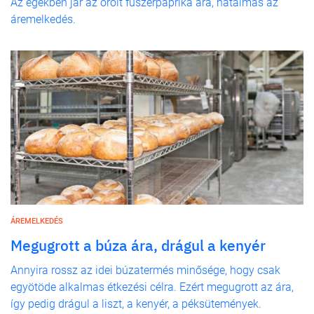
Az egekben jár az őrölt fűszerpaprika ára, hatalmas az
áremelkedés.
ÁREMELKEDÉS
Megugrott a búza ára, drágul a kenyér
Annyira rossz az idei búzatermés minősége, hogy csak
egyötöde alkalmas étkezési célra. Ezért megugrott az ára,
így pedig drágul a liszt, a kenyér, a péksütemények.