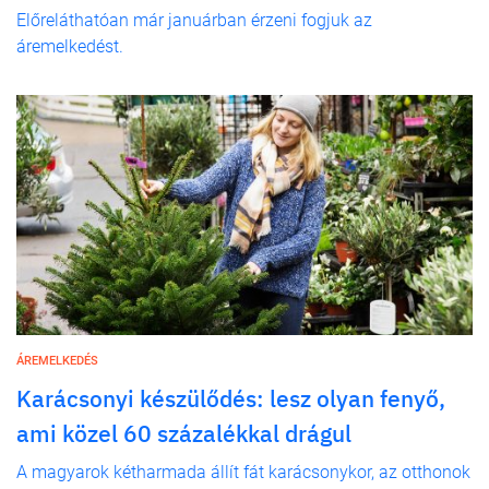
Előreláthatóan már januárban érzeni fogjuk az
áremelkedést.
ÁREMELKEDÉS
Karácsonyi készülődés: lesz olyan fenyő,
ami közel 60 százalékkal drágul
A magyarok kétharmada állít fát karácsonykor, az otthonok