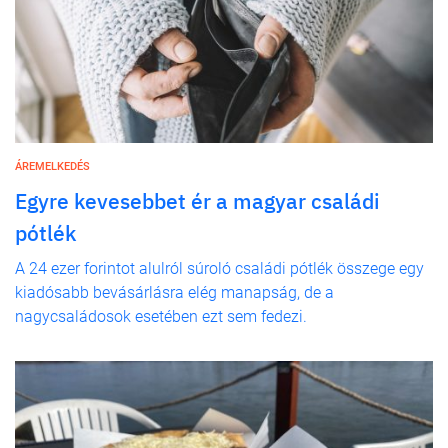
ÁREMELKEDÉS
Egyre kevesebbet ér a magyar családi
pótlék
A 24 ezer forintot alulról súroló családi pótlék összege egy
kiadósabb bevásárlásra elég manapság, de a
nagycsaládosok esetében ezt sem fedezi.