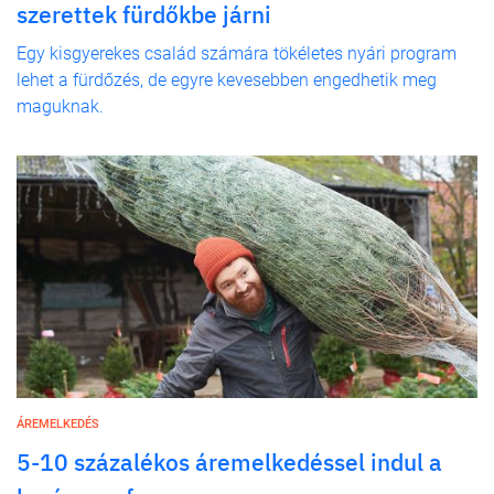
szerettek fürdőkbe járni
Egy kisgyerekes család számára tökéletes nyári program
lehet a fürdőzés, de egyre kevesebben engedhetik meg
maguknak.
ÁREMELKEDÉS
5-10 százalékos áremelkedéssel indul a