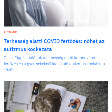
AUTIZMUS
Terhesség alatti COVID fertőzés: nőhet az
autizmus kockázata
Összefüggést találtak a terhesség alatti koronavírus-
fertőzés és a gyermekeknél kialakuló autizmus kockázata
között.