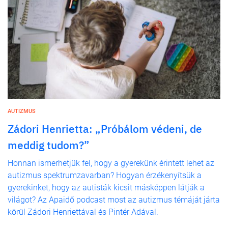
AUTIZMUS
Zádori Henrietta: „Próbálom védeni, de
meddig tudom?”
Honnan ismerhetjük fel, hogy a gyerekünk érintett lehet az
autizmus spektrumzavarban? Hogyan érzékenyítsük a
gyerekinket, hogy az autisták kicsit másképpen látják a
világot? Az Apaidő podcast most az autizmus témáját járta
körül Zádori Henriettával és Pintér Adával.