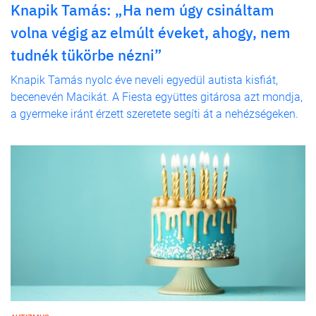
Knapik Tamás: „Ha nem úgy csináltam
volna végig az elmúlt éveket, ahogy, nem
tudnék tükörbe nézni”
Knapik Tamás nyolc éve neveli egyedül autista kisfiát,
becenevén Macikát. A Fiesta együttes gitárosa azt mondja,
a gyermeke iránt érzett szeretete segíti át a nehézségeken.