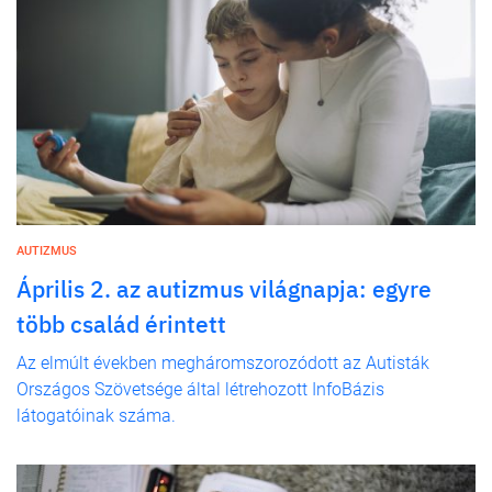
AUTIZMUS
Április 2. az autizmus világnapja: egyre
több család érintett
Az elmúlt években megháromszorozódott az Autisták
Országos Szövetsége által létrehozott InfoBázis
látogatóinak száma.