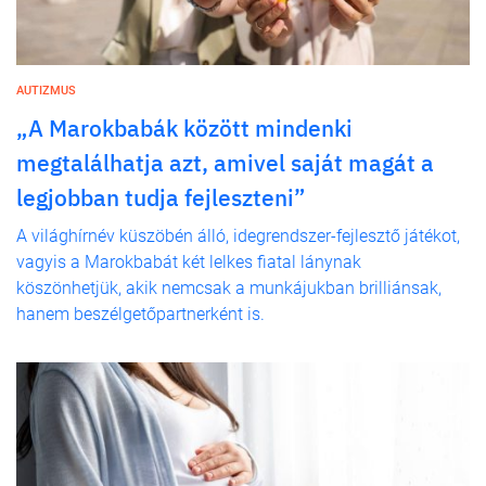
AUTIZMUS
„A Marokbabák között mindenki
megtalálhatja azt, amivel saját magát a
legjobban tudja fejleszteni”
A világhírnév küszöbén álló, idegrendszer-fejlesztő játékot,
vagyis a Marokbabát két lelkes fiatal lánynak
köszönhetjük, akik nemcsak a munkájukban brilliánsak,
hanem beszélgetőpartnerként is.