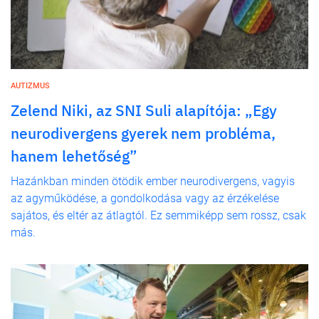
AUTIZMUS
Zelend Niki, az SNI Suli alapítója: „Egy
neurodivergens gyerek nem probléma,
hanem lehetőség”
Hazánkban minden ötödik ember neurodivergens, vagyis
az agyműködése, a gondolkodása vagy az érzékelése
sajátos, és eltér az átlagtól. Ez semmiképp sem rossz, csak
más.