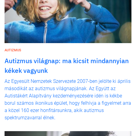
AUTIZMUS
Autizmus világnap: ma kicsit mindannyian
kékek vagyunk
Az Egyesült Nemzetek Szervezete 2007-ben jelölte ki április
másodikát az autizmus világnapjának. Az Együtt az
Autistákért Alapítvány kezdeményezésére idén is kékbe
borul számos ikonikus épület, hogy felhívja a figyelmet arra
a közel 160 ezer honfitársunkra, akik autizmus
spektrumzavarral élnek.