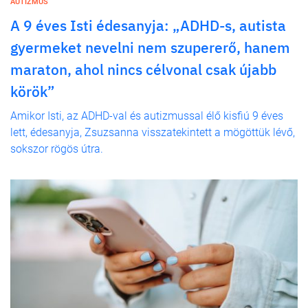
AUTIZMUS
A 9 éves Isti édesanyja: „ADHD-s, autista
gyermeket nevelni nem szupererő, hanem
maraton, ahol nincs célvonal csak újabb
körök”
Amikor Isti, az ADHD-val és autizmussal élő kisfiú 9 éves
lett, édesanyja, Zsuzsanna visszatekintett a mögöttük lévő,
sokszor rögös útra.