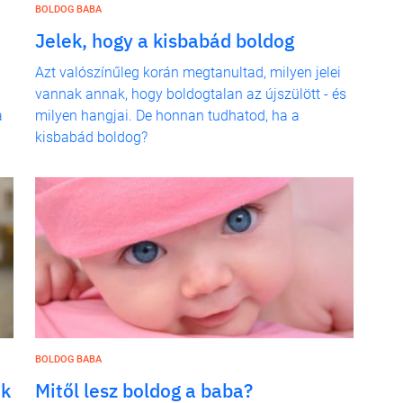
BOLDOG BABA
Jelek, hogy a kisbabád boldog
Azt valószínűleg korán megtanultad, milyen jelei
vannak annak, hogy boldogtalan az újszülött - és
a
milyen hangjai. De honnan tudhatod, ha a
kisbabád boldog?
BOLDOG BABA
ek
Mitől lesz boldog a baba?