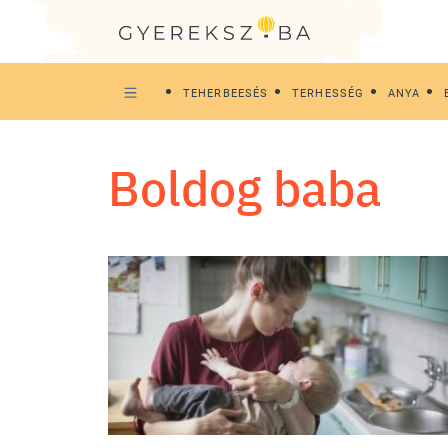
TEHERBEESÉS
TERHESSÉG
ANYA
boldog baba