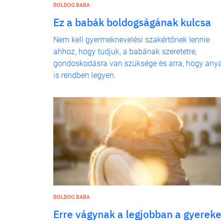
BOLDOG BABA
Ez a babák boldogságának kulcsa
Nem kell gyermeknevelési szakértőnek lennie
ahhoz, hogy tudjuk, a babának szeretetre,
gondoskodásra van szüksége és arra, hogy any
is rendben legyen.
BOLDOG BABA
Erre vágynak a legjobban a gyerek