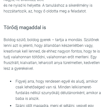
és ne nyisd ki helyette. A tanuláshoz a sikerélmény is
hozzátartozik, az, hogy ő oldotta meg a feladatot.
Törődj magaddal is
Boldog szülő, boldog gyerek – tartja a mondás. Szülőnek
lenni azt is jelenti, hogy állandóan készenlétben vagy,
kreatívnak kell lenned, de ehhez nagyon fontos, hogy te is
tudj valahonnan töltődni, valahonnan erőt meríteni. Egy
frusztrált, kialvatlan, leharcolt anya türelmetlen, kedvetlen
lesz a gyerekeivel.
Figyelj arra, hogy rendesen egyél és aludj, amikor
csak lehetőséged van rá. Minden lelkiismeret-
furdalás nélkül szunyókálj délutánonként, amikor a
baba is alszik.
Szánj időt magadra, menj el sétálni, vegyél egy