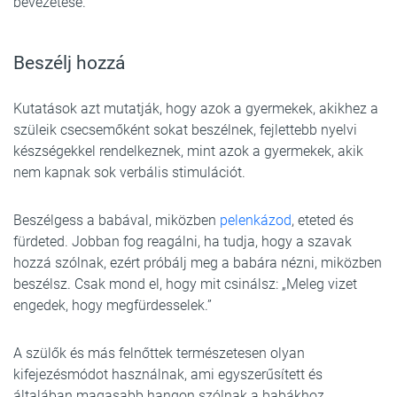
bevezetése.
Beszélj hozzá
Kutatások azt mutatják, hogy azok a gyermekek, akikhez a
szüleik csecsemőként sokat beszélnek, fejlettebb nyelvi
készségekkel rendelkeznek, mint azok a gyermekek, akik
nem kapnak sok verbális stimulációt.
Beszélgess a babával, miközben
pelenkázod
, eteted és
fürdeted. Jobban fog reagálni, ha tudja, hogy a szavak
hozzá szólnak, ezért próbálj meg a babára nézni, miközben
beszélsz. Csak mond el, hogy mit csinálsz: „Meleg vizet
engedek, hogy megfürdesselek.”
A szülők és más felnőttek természetesen olyan
kifejezésmódot használnak, ami egyszerűsített és
általában magasabb hangon szólnak a babákhoz.