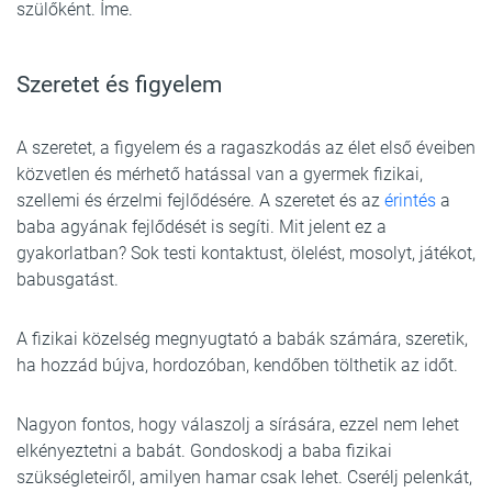
szülőként. Íme.
Szeretet és figyelem
A szeretet, a figyelem és a ragaszkodás az élet első éveiben
közvetlen és mérhető hatással van a gyermek fizikai,
szellemi és érzelmi fejlődésére. A szeretet és az
érintés
a
baba agyának fejlődését is segíti. Mit jelent ez a
gyakorlatban? Sok testi kontaktust, ölelést, mosolyt, játékot,
babusgatást.
A fizikai közelség megnyugtató a babák számára, szeretik,
ha hozzád bújva, hordozóban, kendőben tölthetik az időt.
Nagyon fontos, hogy válaszolj a sírására, ezzel nem lehet
elkényeztetni a babát. Gondoskodj a baba fizikai
szükségleteiről, amilyen hamar csak lehet. Cserélj pelenkát,