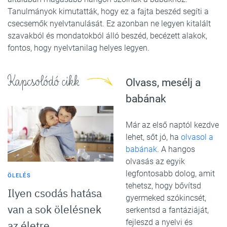
Tanulmányok kimutatták, hogy ez a fajta beszéd segíti a
csecsemők nyelvtanulását. Ez azonban ne legyen kitalált
szavakból és mondatokból álló beszéd, becézett alakok,
fontos, hogy nyelvtanilag helyes legyen.
Kapcsolódó cikk
Olvass, mesélj a
babának
Már az első naptól kezdve
lehet, sőt jó, ha
olvasol a
babának
. A hangos
olvasás az egyik
legfontosabb dolog, amit
ÖLELÉS
tehetsz, hogy bővítsd
Ilyen csodás hatása
gyermeked szókincsét,
van a sok ölelésnek
serkentsd a fantáziáját,
fejleszd a nyelvi és
az életre