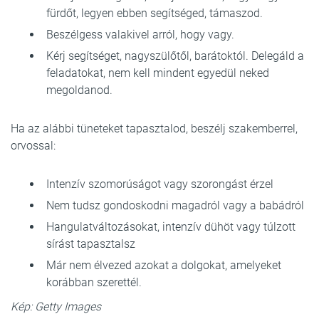
fürdőt, legyen ebben segítséged, támaszod.
Beszélgess valakivel arról, hogy vagy.
Kérj segítséget, nagyszülőtől, barátoktól. Delegáld a
feladatokat, nem kell mindent egyedül neked
megoldanod.
Ha az alábbi tüneteket tapasztalod, beszélj szakemberrel,
orvossal:
Intenzív szomorúságot vagy szorongást érzel
Nem tudsz gondoskodni magadról vagy a babádról
Hangulatváltozásokat, intenzív dühöt vagy túlzott
sírást tapasztalsz
Már nem élvezed azokat a dolgokat, amelyeket
korábban szerettél.
Kép: Getty Images