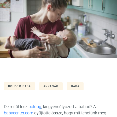
BOLDOG BABA
ANYASÁG
BABA
De mitől lesz
boldog
, kiegyensúlyozott a babád? A
babycenter.com
gyűjtötte össze, hogy mit tehetünk meg