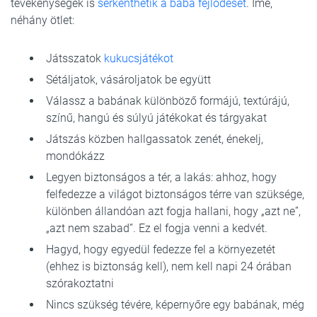
tevékenységek is
serkenthetik a baba fejlődését
. Íme,
néhány ötlet:
Játsszatok
kukucsjátékot
Sétáljatok, vásároljatok be együtt
Válassz a babának különböző formájú, textúrájú,
színű, hangú és súlyú játékokat és tárgyakat
Játszás közben hallgassatok zenét, énekelj,
mondókázz
Legyen biztonságos a tér, a lakás: ahhoz, hogy
felfedezze a világot biztonságos térre van szüksége,
különben állandóan azt fogja hallani, hogy „azt ne”,
„azt nem szabad”. Ez el fogja venni a kedvét.
Hagyd, hogy egyedül fedezze fel a környezetét
(ehhez is biztonság kell), nem kell napi 24 órában
szórakoztatni
Nincs szükség tévére, képernyőre egy babának, még