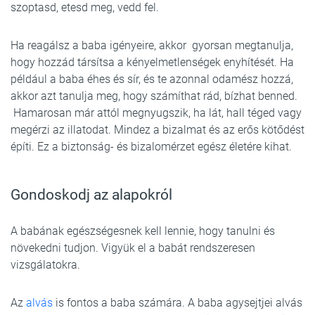
szoptasd, etesd meg, vedd fel.
Ha reagálsz a baba igényeire, akkor gyorsan megtanulja,
hogy hozzád társítsa a kényelmetlenségek enyhítését. Ha
például a baba éhes és sír, és te azonnal odamész hozzá,
akkor azt tanulja meg, hogy számíthat rád, bízhat benned.
Hamarosan már attól megnyugszik, ha lát, hall téged vagy
megérzi az illatodat. Mindez a bizalmat és az erős kötődést
építi. Ez a biztonság- és bizalomérzet egész életére kihat.
Gondoskodj az alapokról
A babának egészségesnek kell lennie, hogy tanulni és
növekedni tudjon. Vigyük el a babát rendszeresen
vizsgálatokra.
Az
alvás
is fontos a baba számára. A baba agysejtjei alvás