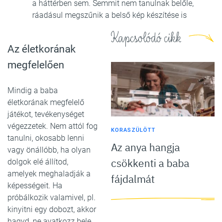
a háttérben sem. Semmit nem tanulnak belőle,
ráadásul megszűnik a belső kép készítése is
Kapcsolódó cikk
Az életkorának
megfelelően
Mindig a baba
életkorának megfelelő
játékot, tevékenységet
végezzetek. Nem attól fog
KORASZÜLÖTT
tanulni, okosabb lenni
Az anya hangja
vagy önállóbb, ha olyan
csökkenti a baba
dolgok elé állítod,
amelyek meghaladják a
fájdalmát
képességeit. Ha
próbálkozik valamivel, pl.
kinyitni egy dobozt, akkor
hagyd, ne avatkozz bele