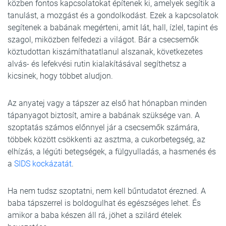
közben fontos kapcsolatokat építenek ki, amelyek segítik a
tanulást, a mozgást és a gondolkodást. Ezek a kapcsolatok
segítenek a babának megérteni, amit lát, hall, ízlel, tapint és
szagol, miközben felfedezi a világot. Bár a csecsemők
köztudottan kiszámíthatatlanul alszanak, következetes
alvás- és lefekvési rutin kialakításával segíthetsz a
kicsinek, hogy többet aludjon.
Az anyatej vagy a tápszer az első hat hónapban minden
tápanyagot biztosít, amire a babának szüksége van. A
szoptatás számos előnnyel jár a csecsemők számára,
többek között csökkenti az asztma, a cukorbetegség, az
elhízás, a légúti betegségek, a fülgyulladás, a hasmenés és
a
SIDS kockázatát
.
Ha nem tudsz szoptatni, nem kell bűntudatot érezned. A
baba tápszerrel is boldogulhat és egészséges lehet. És
amikor a baba készen áll rá, jöhet a szilárd ételek