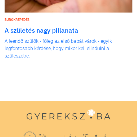
BUROKREPEDÉS
A születés nagy pillanata
A leendő szülők - főleg az első babát várók - egyik
legfontosabb kérdése, hogy mikor kell elindulni a
szülészetre.