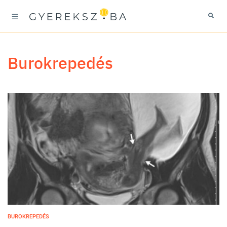
burokrepedés
BUROKREPEDÉS