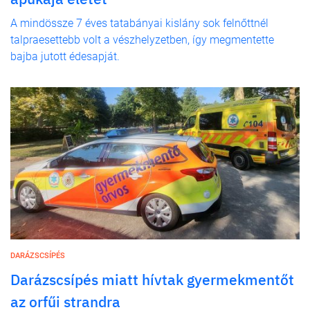
A mindössze 7 éves tatabányai kislány sok felnőttnél
talpraesettebb volt a vészhelyzetben, így megmentette
bajba jutott édesapját.
DARÁZSCSÍPÉS
Darázscsípés miatt hívtak gyermekmentőt
az orfűi strandra