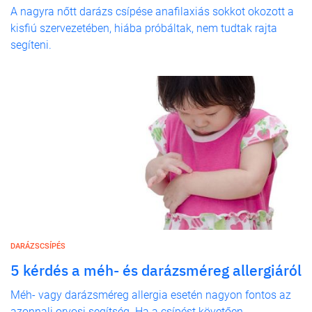
A nagyra nőtt darázs csípése anafilaxiás sokkot okozott a
kisfiú szervezetében, hiába próbáltak, nem tudtak rajta
segíteni.
DARÁZSCSÍPÉS
5 kérdés a méh- és darázsméreg allergiáról
Méh- vagy darázsméreg allergia esetén nagyon fontos az
azonnali orvosi segítség. Ha a csípést követően