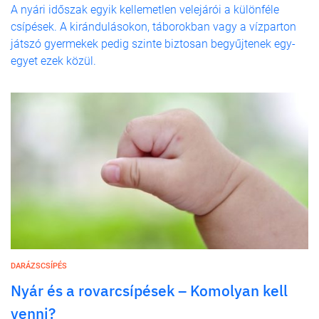
A nyári időszak egyik kellemetlen velejárói a különféle
csípések. A kirándulásokon, táborokban vagy a vízparton
játszó gyermekek pedig szinte biztosan begyűjtenek egy-
egyet ezek közül.
DARÁZSCSÍPÉS
Nyár és a rovarcsípések – Komolyan kell
venni?