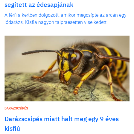
segített az édesapjának
A férfi a kertben dolgozott, amikor megcsípte az arcán egy
lódarázs. Kisfia nagyon talpraesetten viselkedett.
DARÁZSCSÍPÉS
Darázscsípés miatt halt meg egy 9 éves
kisfiú