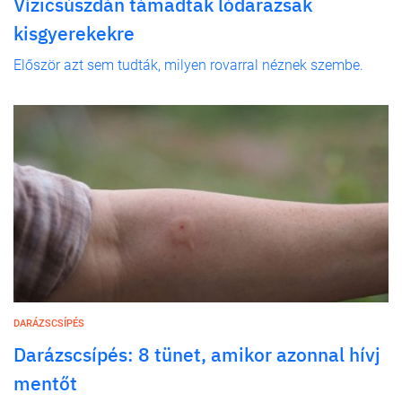
Vízicsúszdán támadtak lódarazsak
kisgyerekekre
Először azt sem tudták, milyen rovarral néznek szembe.
DARÁZSCSÍPÉS
Darázscsípés: 8 tünet, amikor azonnal hívj
mentőt