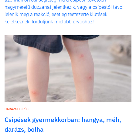
nagyméretű duzzanat jelentkezik, vagy a csípéstől távol
jelenik meg a reakció, esetleg testszerte kiütések
keletkeznek, forduljunk mielőbb orvoshoz!
DARÁZSCSÍPÉS
Csípések gyermekkorban: hangya, méh,
darázs, bolha