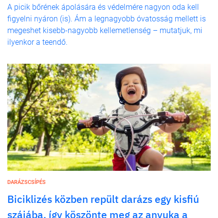
A picik bőrének ápolására és védelmére nagyon oda kell
figyelni nyáron (is). Ám a legnagyobb óvatosság mellett is
megeshet kisebb-nagyobb kellemetlenség – mutatjuk, mi
ilyenkor a teendő.
DARÁZSCSÍPÉS
Biciklizés közben repült darázs egy kisfiú
szájába, így köszönte meg az anyuka a