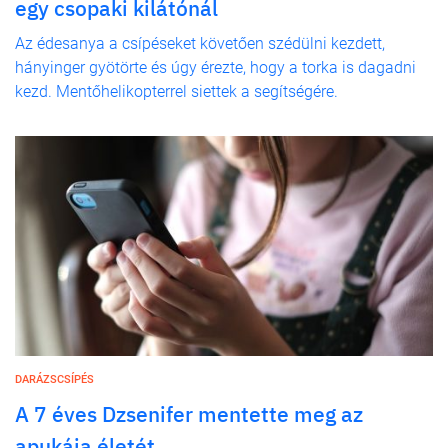
egy csopaki kilátónál
Az édesanya a csípéseket követően szédülni kezdett,
hányinger gyötörte és úgy érezte, hogy a torka is dagadni
kezd. Mentőhelikopterrel siettek a segítségére.
DARÁZSCSÍPÉS
A 7 éves Dzsenifer mentette meg az
apukája életét