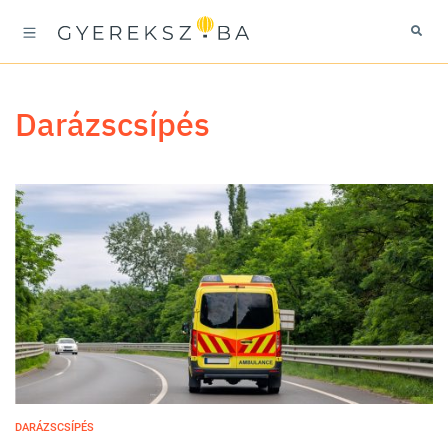
darázscsípés
DARÁZSCSÍPÉS