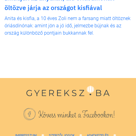
öltözve járja az országot kisfiával
Anita és kisfia, a 10 éves Zoli nem a farsang miatt öltöznek
óriásdínónak: amint jön a jó idő, jelmezbe bújnak és az
ország különböző pontjain bukkannak fel.
Kövess minket a Facebookon!
IMPRESSZUM
SZERZŐI JOGOK
ADATKEZELÉS