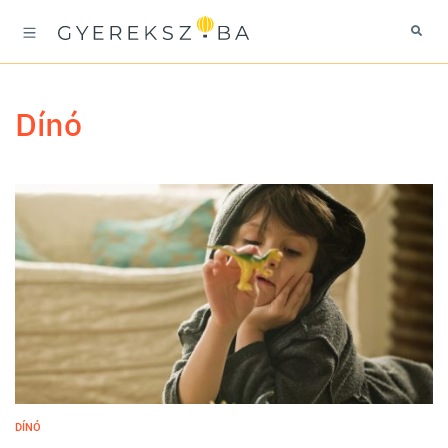
dínó
DÍNÓ