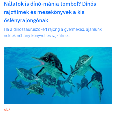
Nálatok is dínó-mánia tombol? Dínós
rajzfilmek és mesekönyvek a kis
őslényrajongónak
Ha a dinoszauruszokért rajong a gyermeked, ajánlunk
nektek néhány könyvet és rajzfilmet.
DÍNÓ