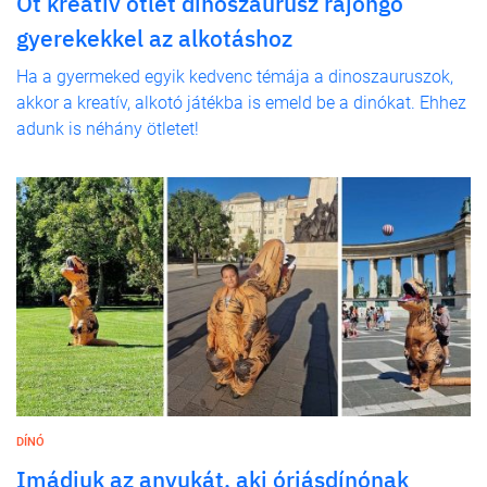
Öt kreatív ötlet dinoszaurusz rajongó
gyerekekkel az alkotáshoz
Ha a gyermeked egyik kedvenc témája a dinoszauruszok,
akkor a kreatív, alkotó játékba is emeld be a dinókat. Ehhez
adunk is néhány ötletet!
DÍNÓ
Imádjuk az anyukát, aki óriásdínónak