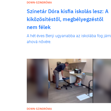
DOWN-SZINDRÓMA
Szinetár Dóra kisfia iskolás lesz: A
kiközösítéstől, megbélyegzéstől
nem félek
A hét éves Benji ugyanabba az iskolába fog járni
ahová nővére.
DOWN-SZINDRÓMA