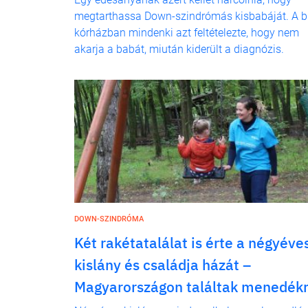
megtarthassa Down-szindrómás kisbabáját. A br
kórházban mindenki azt feltételezte, hogy nem
akarja a babát, miután kiderült a diagnózis.
DOWN-SZINDRÓMA
Két rakétatalálat is érte a négyéve
kislány és családja házát –
Magyarországon találtak menedék