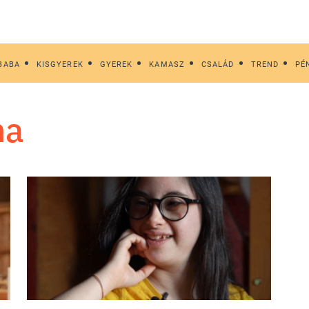
BABA
KISGYEREK
GYEREK
KAMASZ
CSALÁD
TREND
PÉ
ma