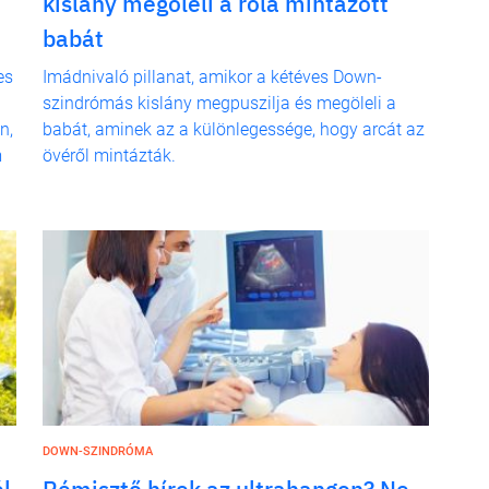
kislány megöleli a róla mintázott
babát
es
Imádnivaló pillanat, amikor a kétéves Down-
szindrómás kislány megpuszilja és megöleli a
n,
babát, aminek az a különlegessége, hogy arcát az
m
övéről mintázták.
DOWN-SZINDRÓMA