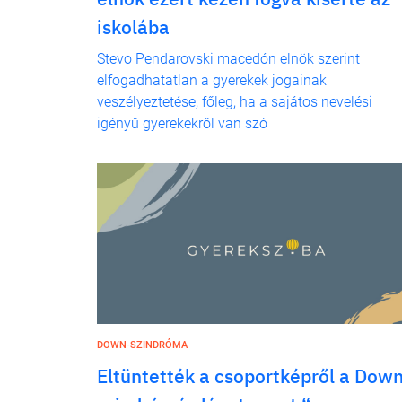
iskolába
Stevo Pendarovski macedón elnök szerint
elfogadhatatlan a gyerekek jogainak
veszélyeztetése, főleg, ha a sajátos nevelési
igényű gyerekekről van szó
DOWN-SZINDRÓMA
Eltüntették a csoportképről a Down