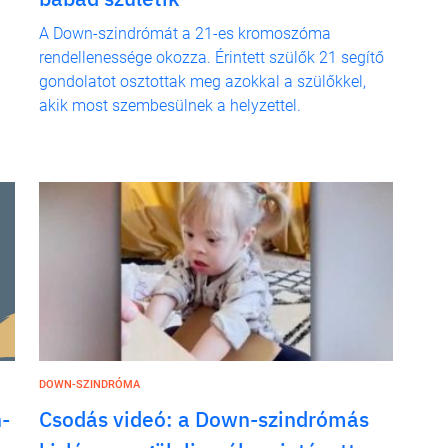
A Down-szindrómát a 21-es kromoszóma
rendellenessége okozza. Érintett szülők 21 segítő
gondolatot osztottak meg azokkal a szülőkkel,
akik most szembesülnek a helyzettel.
DOWN-SZINDRÓMA
-
Csodás videó: a Down-szindrómás