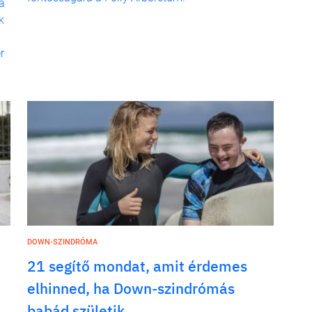
a
k
r
DOWN-SZINDRÓMA
21 segítő mondat, amit érdemes
elhinned, ha Down-szindrómás
babád születik