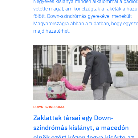
Négyéves kislánya minden alkalommal a padlór
vetette magát, amikor elzúgtak a rakéták a házu
fölött. Down-szindrómás gyerekével menekült
Magyarországra abban a tudatban, hogy egysze
majd hazatérhet.
DOWN-SZINDRÓMA
Zaklattak társai egy Down-
szindrómás kislányt, a macedón
elnök ezért kézen fogva kísérte az