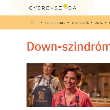
TEHERBEESÉS
TERHESSÉG
ANYA
Down-szindró