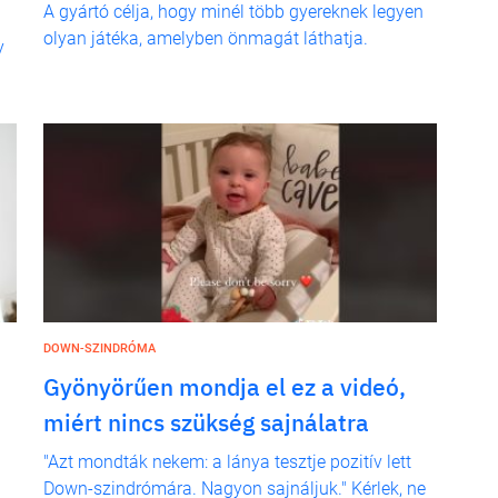
A gyártó célja, hogy minél több gyereknek legyen
olyan játéka, amelyben önmagát láthatja.
y
DOWN-SZINDRÓMA
Gyönyörűen mondja el ez a videó,
miért nincs szükség sajnálatra
"Azt mondták nekem: a lánya tesztje pozitív lett
Down-szindrómára. Nagyon sajnáljuk." Kérlek, ne