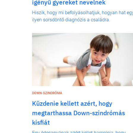
igényű gyereket nevelnek
Hiszik, hogy mi befolyásolhatjuk, hogyan hat eg
ilyen sorsdöntő diagnózis a családra.
DOWN-SZINDRÓMA
Küzdenie kellett azért, hogy
megtarthassa Down-szindrómás
kisfiát
Egy édesanyának azért kellet harcolnia, hogy