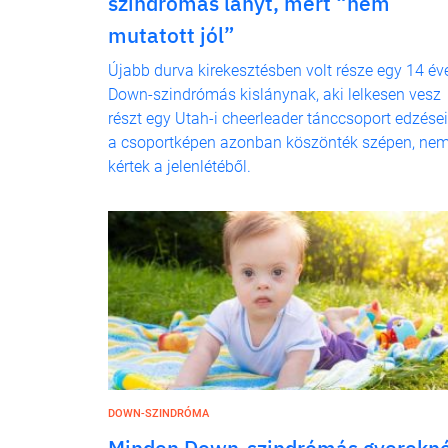
szindrómás lányt, mert “nem
mutatott jól”
Újabb durva kirekesztésben volt része egy 14 év
Down-szindrómás kislánynak, aki lelkesen vesz
részt egy Utah-i cheerleader tánccsoport edzései
a csoportképen azonban köszönték szépen, ne
kértek a jelenlétéből.
DOWN-SZINDRÓMA