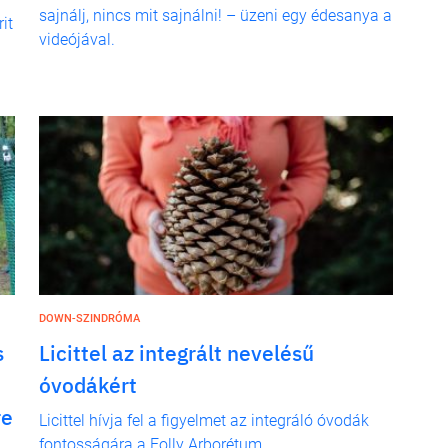
sajnálj, nincs mit sajnálni! – üzeni egy édesanya a
it
videójával.
DOWN-SZINDRÓMA
s
Licittel az integrált nevelésű
óvodákért
re
Licittel hívja fel a figyelmet az integráló óvodák
fontosságára a Folly Arborétum.