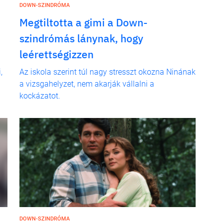
DOWN-SZINDRÓMA
Megtiltotta a gimi a Down-
szindrómás lánynak, hogy
leérettségizzen
,
Az iskola szerint túl nagy stresszt okozna Ninának
a vizsgahelyzet, nem akarják vállalni a
kockázatot.
DOWN-SZINDRÓMA