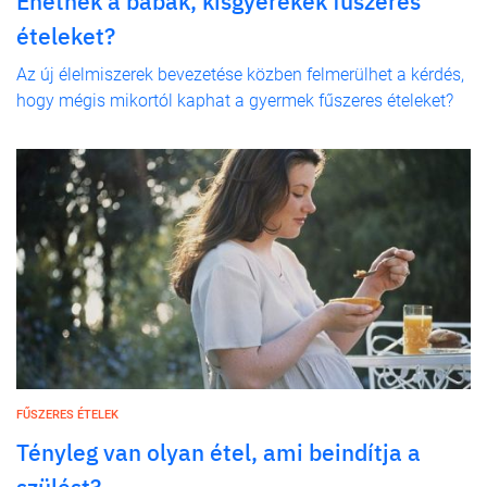
Ehetnek a babák, kisgyerekek fűszeres
ételeket?
Az új élelmiszerek bevezetése közben felmerülhet a kérdés,
hogy mégis mikortól kaphat a gyermek fűszeres ételeket?
FŰSZERES ÉTELEK
Tényleg van olyan étel, ami beindítja a
szülést?