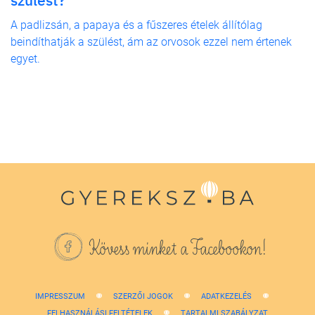
A padlizsán, a papaya és a fűszeres ételek állítólag
beindíthatják a szülést, ám az orvosok ezzel nem értenek
egyet.
Kövess minket a Facebookon!
IMPRESSZUM
SZERZŐI JOGOK
ADATKEZELÉS
FELHASZNÁLÁSI FELTÉTELEK
TARTALMI SZABÁLYZAT