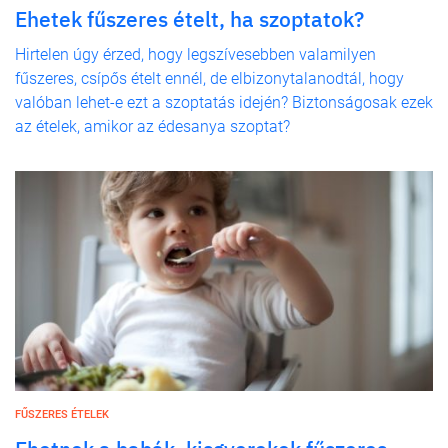
Ehetek fűszeres ételt, ha szoptatok?
Hirtelen úgy érzed, hogy legszívesebben valamilyen
fűszeres, csípős ételt ennél, de elbizonytalanodtál, hogy
valóban lehet-e ezt a szoptatás idején? Biztonságosak ezek
az ételek, amikor az édesanya szoptat?
FŰSZERES ÉTELEK