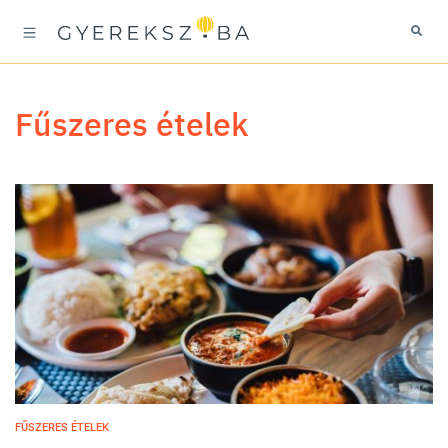
fűszeres ételek
FŰSZERES ÉTELEK