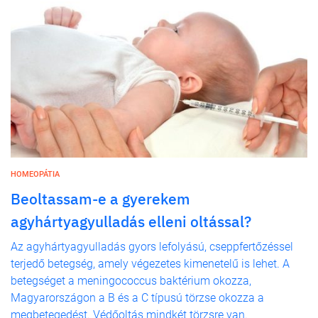
HOMEOPÁTIA
Beoltassam-e a gyerekem
agyhártyagyulladás elleni oltással?
Az agyhártyagyulladás gyors lefolyású, cseppfertőzéssel
terjedő betegség, amely végezetes kimenetelű is lehet. A
betegséget a meningococcus baktérium okozza,
Magyarországon a B és a C típusú törzse okozza a
megbetegedést. Védőoltás mindkét törzsre van.