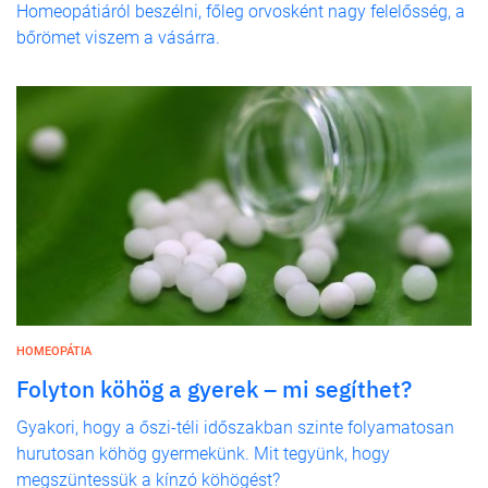
Homeopátiáról beszélni, főleg orvosként nagy felelősség, a
bőrömet viszem a vásárra.
HOMEOPÁTIA
Folyton köhög a gyerek – mi segíthet?
Gyakori, hogy a őszi-téli időszakban szinte folyamatosan
hurutosan köhög gyermekünk. Mit tegyünk, hogy
megszüntessük a kínzó köhögést?