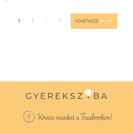
1
2
…
7
KÖVETKEZŐ
Kövess minket a Facebookon!