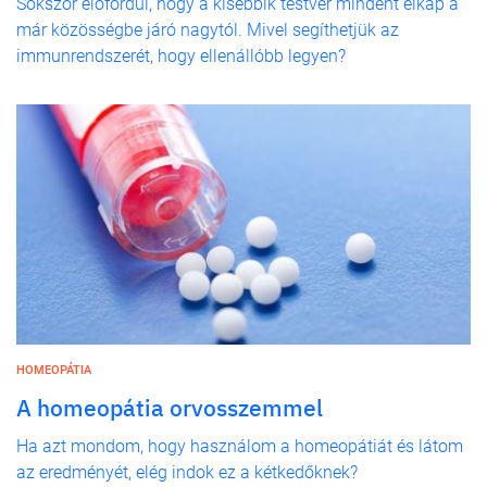
Sokszor előfordul, hogy a kisebbik testvér mindent elkap a
már közösségbe járó nagytól. Mivel segíthetjük az
immunrendszerét, hogy ellenállóbb legyen?
HOMEOPÁTIA
A homeopátia orvosszemmel
Ha azt mondom, hogy használom a homeopátiát és látom
az eredményét, elég indok ez a kétkedőknek?