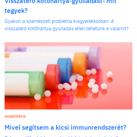
Visszatérő kötőhártya-gyulladást- mit
tegyek?
Gyakori a szemészeti probléma kisgyerekkorban. A
visszatérő kötőhártya-gyulladás ellen tehetünk-e valamit?
HOMEOPÁTIA
Mivel segítsem a kicsi immunrendszerét?