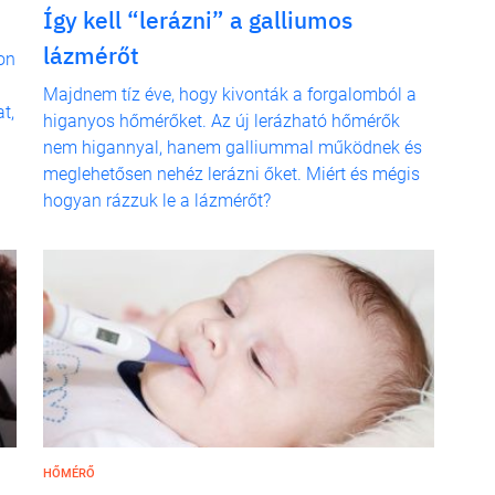
Így kell “lerázni” a galliumos
lázmérőt
on
Majdnem tíz éve, hogy kivonták a forgalomból a
t,
higanyos hőmérőket. Az új lerázható hőmérők
nem higannyal, hanem galliummal működnek és
meglehetősen nehéz lerázni őket. Miért és mégis
hogyan rázzuk le a lázmérőt?
HŐMÉRŐ