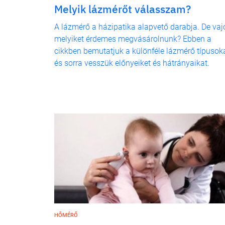
Melyik lázmérőt válasszam?
A lázmérő a házipatika alapvető darabja. De vaj
melyiket érdemes megvásárolnunk? Ebben a
cikkben bemutatjuk a különféle lázmérő típusoka
és sorra vesszük előnyeiket és hátrányaikat.
HŐMÉRŐ