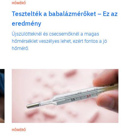
HŐMÉRŐ
Tesztelték a babalázmérőket – Ez az
eredmény
Újszülötteknél és csecsemőknél a magas
hőmérséklet veszélyes lehet, ezért fontos a jó
hőmérő.
HŐMÉRŐ